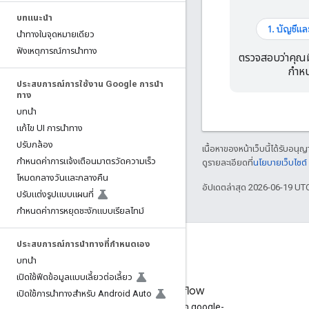
บทแนะนำ
1. บัญชีแล
นําทางในจุดหมายเดียว
ฟังเหตุการณ์การนําทาง
ตรวจสอบว่าคุณม
กำหน
ประสบการณ์การใช้งาน Google การนํา
ทาง
บทนำ
แก้ไข UI การนําทาง
ปรับกล้อง
เนื้อหาของหน้าเว็บนี้ได้รับอนุ
กําหนดค่าการแจ้งเตือนมาตรวัดความเร็ว
ดูรายละเอียดที่
นโยบายเว็บไซต
โหมดกลางวันและกลางคืน
อัปเดตล่าสุด 2026-06-19 UT
ปรับแต่งรูปแบบแผนที่
กำหนดค่าการหยุดชะงักแบบเรียลไทม์
ประสบการณ์การนําทางที่กําหนดเอง
บทนำ
เปิดใช้ฟีดข้อมูลแบบเลี้ยวต่อเลี้ยว
Stack Overflow
เปิดใช้การนําทางสําหรับ Android Auto
ถามคําถามภายใต้แท็ก google-