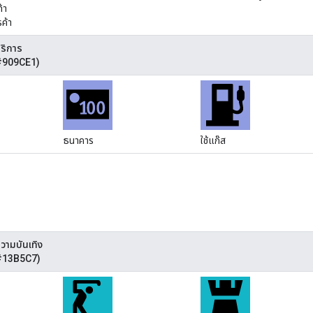
้า
รค้า
บริการ
 #909CE1)
ธนาคาร
ใช้แก๊ส
ความบันเทิง
 #13B5C7)