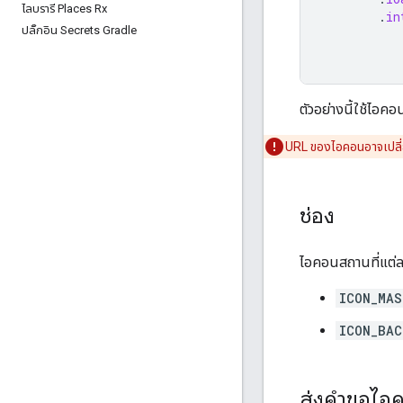
ไลบรารี Places Rx
.
in
ปลั๊กอิน Secrets Gradle
ตัวอย่างนี้ใช้ไอค
URL ของไอคอนอาจเปลี่
ช่อง
ไอคอนสถานที่แต่ละ
ICON_MAS
ICON_BAC
ส่งคำขอไอค