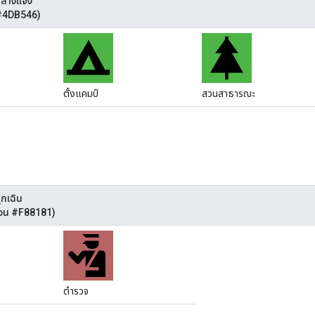
กลางแจ้ง
 #4DB546)
ตั้งแคมป์
สวนสาธารณะ
ุกเฉิน
คอน #F88181)
ตำรวจ