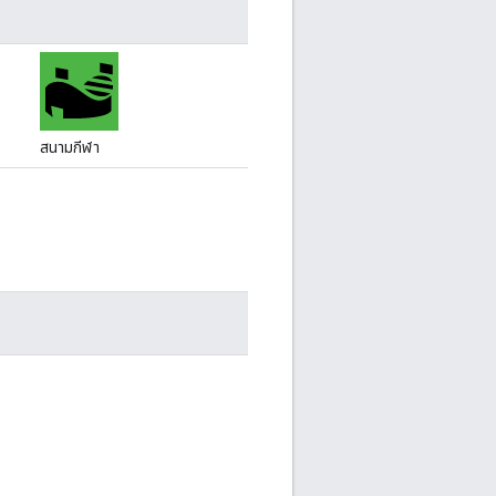
สนามกีฬา