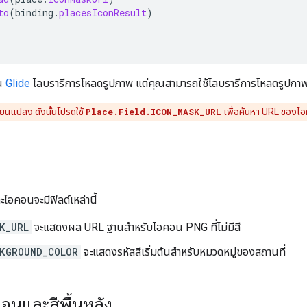
to
(
binding
.
placesIconResult
)
อน
Glide
ไลบรารีการโหลดรูปภาพ แต่คุณสามารถใช้ไลบรารีการโหลดรูปภาพท
ยนแปลง ดังนั้นโปรดใช้
Place.Field.ICON_MASK_URL
เพื่อค้นหา URL ของไ
ไอคอนจะมีฟิลด์เหล่านี้
K_URL
จะแสดงผล URL ฐานสำหรับไอคอน PNG ที่ไม่มีสี
KGROUND_COLOR
จะแสดงรหัสสีเริ่มต้นสำหรับหมวดหมู่ของสถานที่
อนและสีพื้นหลัง