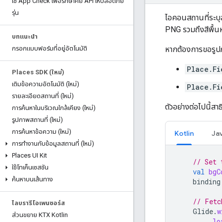
ใช้ App Check เพื่อรักษาคีย์ API ให้ปลอดภัย
รุ่น
ไอคอนสถานที่ระบุ
PNG รวมถึงสีพื้นห
บทแนะนำ
หากต้องการขอรูปภ
กรอกแบบฟอร์มที่อยู่อัตโนมัติ
Place.Fi
Places SDK (ใหม่)
เติมข้อความอัตโนมัติ (ใหม่)
Place.Fi
รายละเอียดสถานที่ (ใหม่)
ตัวอย่างต่อไปนี้ส
การค้นหาในบริเวณใกล้เคียง (ใหม่)
รูปภาพสถานที่ (ใหม่)
การค้นหาข้อความ (ใหม่)
Kotlin
Ja
การทำงานกับข้อมูลสถานที่ (ใหม่)
Places UI Kit
// Set 
ใช้โทเค็นเซสชัน
val
bgC
ค้นหาบนเส้นทาง
binding
// Fetc
ไลบรารีโอเพนซอร์ส
Glide
.
w
ส่วนขยาย KTX Kotlin
.
lo