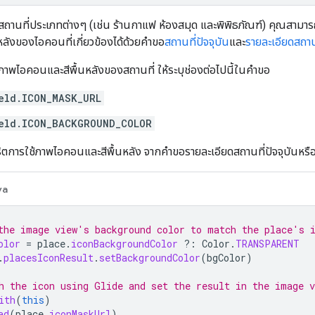
สถานที่ประเภทต่างๆ (เช่น ร้านกาแฟ ห้องสมุด และพิพิธภัณฑ์) คุณสา
ลังของไอคอนที่เกี่ยวข้องได้ด้วยคำขอ
สถานที่ปัจจุบัน
และ
รายละเอียดสถานท
าพไอคอนและสีพื้นหลังของสถานที่ ให้ระบุช่องต่อไปนี้ในคำขอ
eld.ICON_MASK_URL
eld.ICON_BACKGROUND_COLOR
าธิตการใช้ภาพไอคอนและสีพื้นหลัง จากคำขอรายละเอียดสถานที่ปัจจุบันหรือส
va
the image view's background color to match the place's 
olor
=
place
.
iconBackgroundColor
?:
Color
.
TRANSPARENT
.
placesIconResult
.
setBackgroundColor
(
bgColor
)
h the icon using Glide and set the result in the image v
ith
(
this
)
ad
(
place
.
iconMaskUrl
)