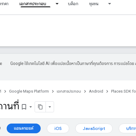
ราคา
เอกสารประกอบ
บล็อก
ชุมชน
Google ใช้เทคโนโลยี AI เพื่อแปลเนื้อหาเป็นภาษาที่คุณต้องการ การแปลโดย 
์
Google Maps Platform
เอกสารประกอบ
Android
Places SDK fo
านที่
bookmark_border
ม
แอนดรอยด์
iOS
JavaScript
บริกา