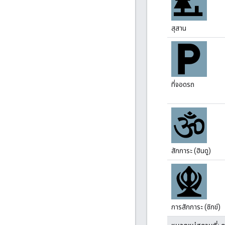
สุสาน
ที่จอดรถ
สักการะ (ฮินดู)
การสักการะ (ซิกข์)