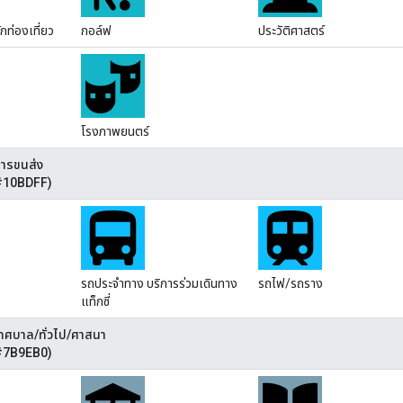
ักท่องเที่ยว
กอล์ฟ
ประวัติศาสตร์
โรงภาพยนตร์
การขนส่ง
 #10BDFF)
รถประจำทาง บริการร่วมเดินทาง
รถไฟ/รถราง
แท็กซี่
เทศบาล/ทั่วไป/ศาสนา
 #7B9EB0)