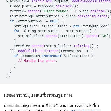
placesClient
.
fetchPlace
(
request
).
addOnSuccessListene
Place
place
=
response
.
getPlace
();
textView
.
append
(
"Place found: "
+
place
.
getName
()
List<String>
attributions
=
place
.
getAttributions
(
if
(
attributions
!=
null
)
{
StringBuilder
stringBuilder
=
new
StringBuilder
(
for
(
String
attribution
:
attributions
)
{
stringBuilder
.
append
(
attribution
).
append
(
"\n"
)
}
textView
.
append
(
stringBuilder
.
toString
());
}}).
addOnFailureListener
((
exception
)
-
>
{
if
(
exception
instanceof
ApiException
)
{
// Handle the error.
}
}
);
แสดงการระบุแหล่งที่มาของรูปภาพ
หากแอปแสดงรูปภาพสถานที่ คุณต้อง แสดงการระบุแหล่งที่มา