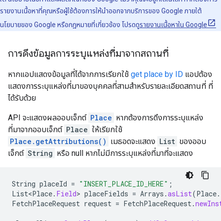
รายงานเนื้อหาที่คุณหรือผู้ใช้ต้องการให้นำออกจากบริการของ Google ภายใต้
นโยบายของ Google หรือกฎหมายที่เกี่ยวข้อง โปรดดู
รายงานเนื้อหาใน Google
การดึงข้อมูลการระบุแหล่งที่มาจากสถานที่
หากแอปแสดงข้อมูลที่ได้จากการเรียกใช้
get place by ID
แอปต้อง
แสดงการระบุแหล่งที่มาของบุคคลที่สามสำหรับรายละเอียดสถานที่ ที่
ได้รับด้วย
API จะแสดงผลออบเจ็กต์
Place
หากต้องการดึงการระบุแหล่ง
ที่มาจากออบเจ็กต์
Place
ให้เรียกใช้
Place.getAttributions()
เมธอดจะแสดง
List
ของออบ
เจ็กต์
String
หรือ null หากไม่มีการระบุแหล่งที่มาที่จะแสดง
String
placeId
=
"INSERT_PLACE_ID_HERE"
;
List<Place
.
Field
>
placeFields
=
Arrays
.
asList
(
Place
.
FetchPlaceRequest
request
=
FetchPlaceRequest
.
newIns