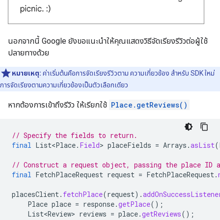
นอกจากนี้ Google ยังขอแนะนำให้คุณแสดงวิธีจัดเรียงรีวิวต่อผู้ใช้
ปลายทางด้วย
หมายเหตุ:
ค่าเริ่มต้นคือการจัดเรียงรีวิวตาม ความเกี่ยวข้อง สำหรับ SDK ใหม่
การจัดเรียงตามความเกี่ยวข้องเป็นตัวเลือกเดียว
หากต้องการเข้าถึงรีวิว ให้เรียกใช้
Place.getReviews()
// Specify the fields to return.
final
List<Place
.
Field
>
placeFields
=
Arrays
.
asList
(
// Construct a request object, passing the place ID 
final
FetchPlaceRequest
request
=
FetchPlaceRequest
.
placesClient
.
fetchPlace
(
request
).
addOnSuccessListene
Place
place
=
response
.
getPlace
();
List<Review>
reviews
=
place
.
getReviews
();