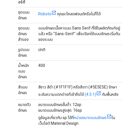
อร์ตี้
ชุดแบบ
Roboto
คุณจะโหลดฟอนต์หรือไม่ก็ได้
อักษร
ชุดแบบ
แบบอักษรเนื้อหาแบบ Sans Serif ที่ใช้ในผลิตภัณฑ์อยู่
อักษร
แล้ว หรือ "Sans-Serif" เพื่อเรียกใช้แบบอักษรเริ่มต้น
สำรอง
ของระบบ
รูปแบบ
ปกติ
อักษร
น้ำหนัก
400
แบบ
อักษร
สีแบบ
สีขาว สีดำ (#1F1F1F) หรือสีเทา (#5E5E5E) รักษา
อักษร
ระดับความแตกต่างที่เข้าถึงได้
(4.5:1)
กับพื้นหลัง
ขนาดตัว
ขนาดแบบอักษรขั้นต่ำ: 12sp
อักษร
ขนาดแบบอักษรสูงสุด: 16sp
ดูข้อมูลเกี่ยวกับ sp ได้ที่
หน่วยขนาดแบบอักษร
ใน
เว็บไซต์ Material Design