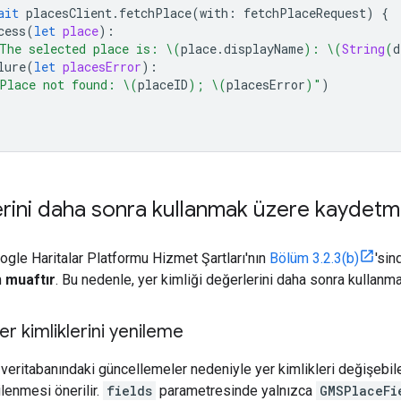
ait
placesClient
.
fetchPlace
(
with
:
fetchPlaceRequest
)
{
cess
(
let
place
):
The selected place is: 
\(
place
.
displayName
)
: 
\(
String
(
d
lure
(
let
placesError
):
Place not found: 
\(
placeID
)
; 
\(
placesError
)
"
)
lerini daha sonra kullanmak üzere kaydet
oogle Haritalar Platformu Hizmet Şartları'nın
Bölüm 3.2.3(b)
'sin
n
muaftır
. Bu nedenle, yer kimliği değerlerini daha sonra kullanma
r kimliklerini yenileme
 veritabanındaki güncellemeler nedeniyle yer kimlikleri değişebi
ilenmesi önerilir.
fields
parametresinde yalnızca
GMSPlaceFi