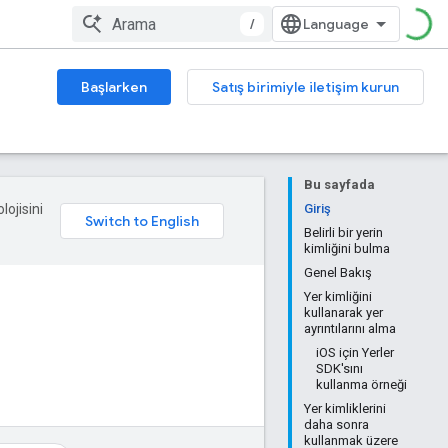
/
Başlarken
Satış birimiyle iletişim kurun
Bu sayfada
lojisini
Giriş
Belirli bir yerin
kimliğini bulma
Genel Bakış
Yer kimliğini
kullanarak yer
ayrıntılarını alma
iOS için Yerler
SDK'sını
kullanma örneği
Yer kimliklerini
daha sonra
kullanmak üzere