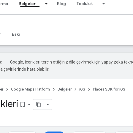
ırma
Belgeler
Blog
Topluluk
r
Eski
Google, içerikleri tercih ettiğiniz dile çevirmek için yapay zeka tekno
 çevirilerinde hata olabilir.
er
Google Maps Platform
Belgeler
iOS
Places SDK for iOS
kleri
bookmark_border