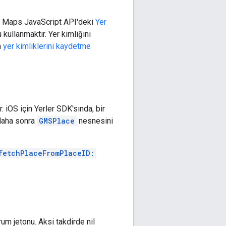
 Maps JavaScript API'deki
Yer
 kullanmaktır. Yer kimliğini
a
yer kimliklerini kaydetme
. iOS için Yerler SDK'sında, bir
 daha sonra
GMSPlace
nesnesini
fetchPlaceFromPlaceID:
m jetonu. Aksi takdirde nil