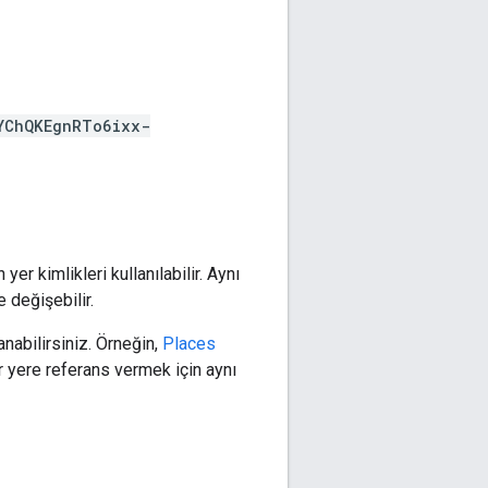
YChQKEgnRTo6ixx-
er kimlikleri kullanılabilir. Aynı
e değişebilir.
anabilirsiniz. Örneğin,
Places
ir yere referans vermek için aynı