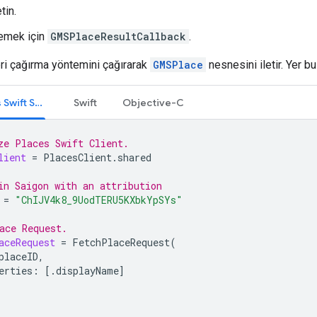
tin.
emek için
GMSPlaceResultCallback
.
geri çağırma yöntemini çağırarak
GMSPlace
nesnesini iletir. Yer b
iOS için Places Swift SDK'sı
Swift
Objective-C
ze Places Swift Client.
lient
=
PlacesClient
.
shared
in Saigon with an attribution
=
"ChIJV4k8_9UodTERU5KXbkYpSYs"
ace Request.
aceRequest
=
FetchPlaceRequest
(
placeID
,
erties
:
[.
displayName
]