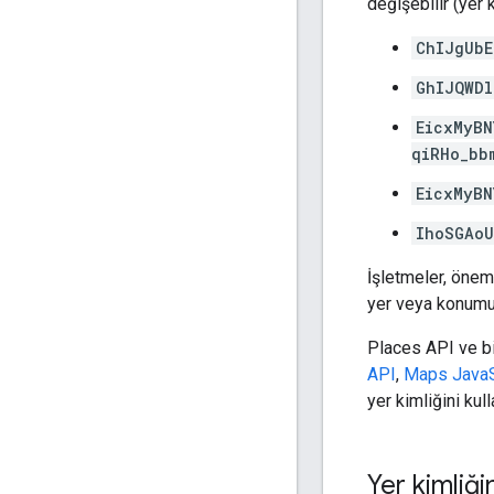
değişebilir (yer 
ChIJgUbE
GhIJQWDl
EicxMyBN
qiRHo_bb
EicxMyBN
IhoSGAo
İşletmeler, öneml
yer veya konumun 
Places API ve bir
API
,
Maps JavaS
yer kimliğini kull
Yer kimliği