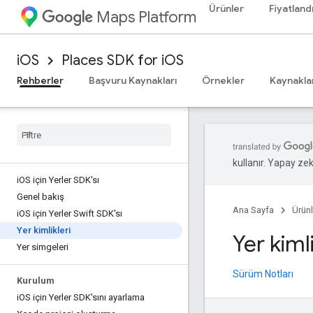
Ürünler
Fiyatland
Maps Platform
iOS
Places SDK for iOS
Rehberler
Başvuru Kaynakları
Örnekler
Kaynakla
kullanır. Yapay zeka
i
OS için Yerler SDK'sı
Genel bakış
Ana Sayfa
Ürünl
i
OS için Yerler Swift SDK'sı
Yer kimlikleri
Yer kimli
Yer simgeleri
Sürüm Notları
Kurulum
i
OS için Yerler SDK'sını ayarlama