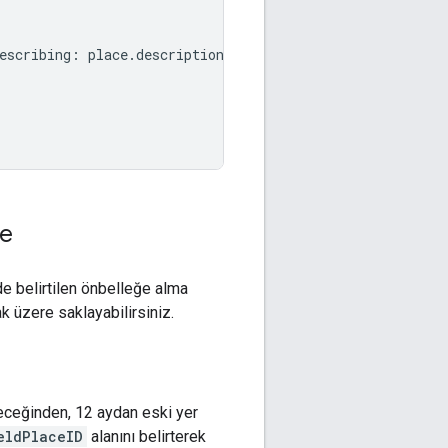
escribing
:
place
.
description
))
"
)
me
de belirtilen önbelleğe alma
k üzere saklayabilirsiniz.
leceğinden, 12 aydan eski yer
eldPlaceID
alanını belirterek