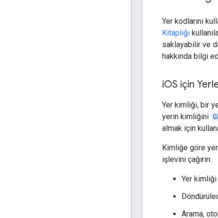
Yer kodlarını kul
Kitaplığı
kullanıl
saklayabilir ve d
hakkında bilgi ed
i
OS için Yerl
Yer kimliği, bir 
yerin kimliğini
G
almak için kullana
Kimliğe göre yer
işlevini çağırın:
Yer kimliği
Döndürülece
Arama, oto