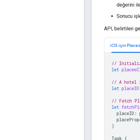
değerini ile
Sonucu işl
API, belirtilen 
// Initiali
let
placesC
// A hotel 
let
placeID
// Fetch Pl
let
fetchPl
placeID
:
placeProp
)
Task
{