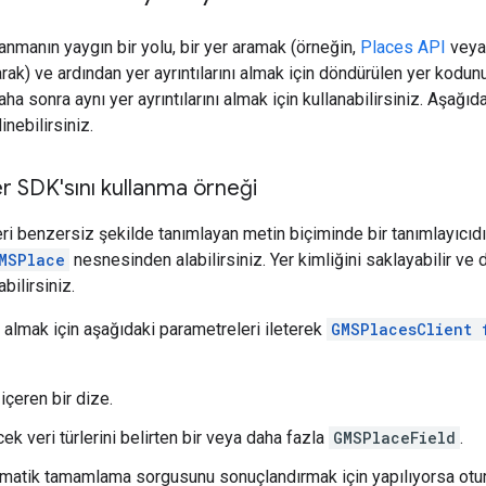
lanmanın yaygın bir yolu, bir yer aramak (örneğin,
Places API
veya
arak) ve ardından yer ayrıntılarını almak için döndürülen yer kodunu
aha sonra aynı yer ayrıntılarını almak için kullanabilirsiniz. Aşağıd
inebilirsiniz.
er SDK'sını kullanma örneği
yeri benzersiz şekilde tanımlayan metin biçiminde bir tanımlayıcıdır
MSPlace
nesnesinden alabilirsiniz. Yer kimliğini saklayabilir ve
bilirsiniz.
 almak için aşağıdaki parametreleri ileterek
GMSPlacesClient 
 içeren bir dize.
k veri türlerini belirten bir veya daha fazla
GMSPlaceField
.
matik tamamlama sorgusunu sonuçlandırmak için yapılıyorsa oturu