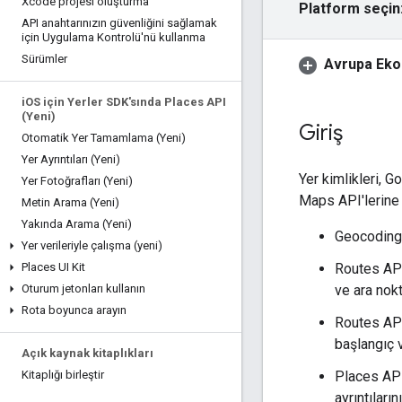
Xcode projesi oluşturma
Platform seçin
API anahtarınızın güvenliğini sağlamak
için Uygulama Kontrolü'nü kullanma
Sürümler
Avrupa Ekon
i
OS için Yerler SDK'sında Places API
(Yeni)
Giriş
Otomatik Yer Tamamlama (Yeni)
Yer Ayrıntıları (Yeni)
Yer kimlikleri, 
Yer Fotoğrafları (Yeni)
Maps API'lerine y
Metin Arama (Yeni)
Yakında Arama (Yeni)
Geocoding 
Yer verileriyle çalışma (yeni)
Routes API
Places UI Kit
ve ara nokt
Oturum jetonları kullanın
Rota boyunca arayın
Routes API
başlangıç v
Açık kaynak kitaplıkları
Places API 
Kitaplığı birleştir
ayrıntıların