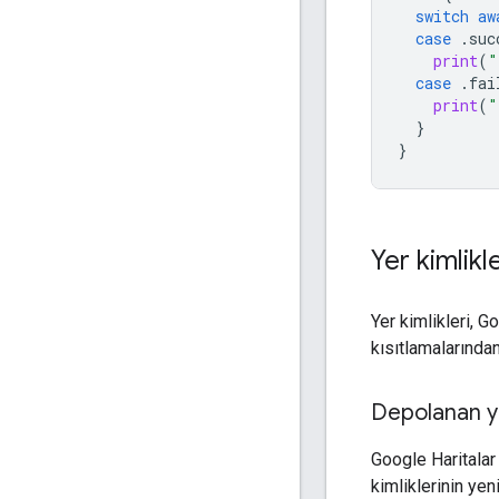
switch
aw
case
.
suc
print
(
"
case
.
fai
print
(
"
}
}
Yer kimlik
Yer kimlikleri, G
kısıtlamalarında
Depolanan ye
Google Haritalar
kimliklerinin yen