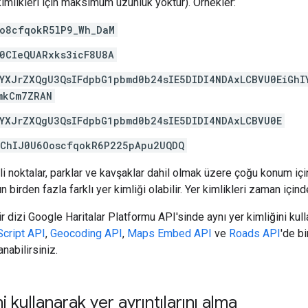
kimlikleri için maksimum uzunluk yoktur). Örnekler:
o8cfqokR5lP9_Wh_DaM
0CIeQUARxks3icF8U8A
YXJrZXQgU3QsIFdpbG1pbmd0b24sIE5DIDI4NDAxLCBVU0EiGhI
mkCm7ZRAN
YXJrZXQgU3QsIFdpbG1pbmd0b24sIE5DIDI4NDAxLCBVU0E
UChIJ0U6OoscfqokR6P225pApu2UQDQ
i noktalar, parklar ve kavşaklar dahil olmak üzere çoğu konum için y
birden fazla farklı yer kimliği olabilir. Yer kimlikleri zaman içind
 dizi Google Haritalar Platformu API'sinde aynı yer kimliğini kull
cript API
,
Geocoding API
,
Maps Embed API
ve
Roads API
'de b
anabilirsiniz.
ni kullanarak yer ayrıntılarını alma