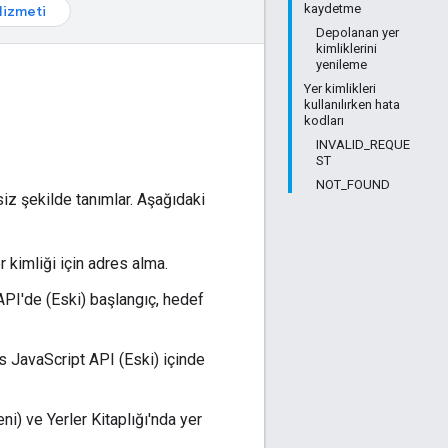
kaydetme
izmeti
Depolanan yer
kimliklerini
yenileme
Yer kimlikleri
kullanılırken hata
kodları
INVALID_REQUE
ST
NOT_FOUND
siz şekilde tanımlar. Aşağıdaki
kimliği için adres alma.
PI'de (Eski) başlangıç, hedef
 JavaScript API (Eski) içinde
ni) ve Yerler Kitaplığı'nda yer