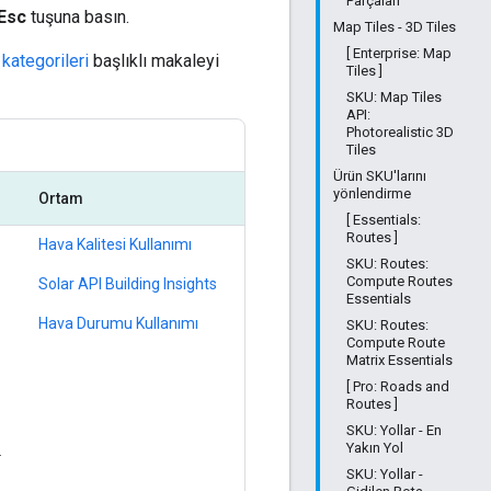
Parçaları
Esc
tuşuna basın.
Map Tiles - 3D Tiles
[ Enterprise: Map
kategorileri
başlıklı makaleyi
Tiles ]
SKU: Map Tiles
API:
Photorealistic 3D
Tiles
Ürün SKU'larını
yönlendirme
Ortam
[ Essentials:
Routes ]
Hava Kalitesi Kullanımı
SKU: Routes:
Compute Routes
Solar API Building Insights
Essentials
Hava Durumu Kullanımı
SKU: Routes:
Compute Route
Matrix Essentials
[ Pro: Roads and
Routes ]
SKU: Yollar - En
ı
Yakın Yol
SKU: Yollar -