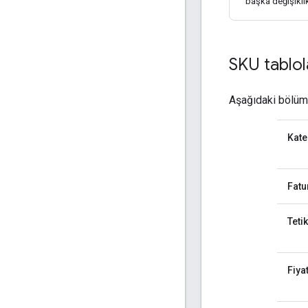
başka değişiklik
SKU tablol
Aşağıdaki bölüml
Kate
Fatur
Tetik
Fiya