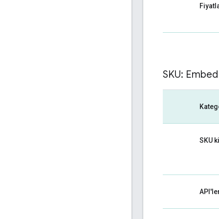
Fiyat
SKU: Embed
Kateg
SKU k
API'le