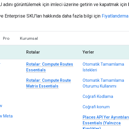
 adını görüntülemek için imleci üzerine getirin ve kapatmak için
ve Enterprise SKU'ları hakkında daha fazla bilgi için
Fiyatlandırma 
Pro
Kurumsal
Rotalar
Yerler
r
Rotalar: Compute Routes
Otomatik Tamamlama
Essentials
İstekleri
Rotalar: Compute Route
Otomatik Tamamlama
Matrix Essentials
Oturumu Kullanımı
Coğrafi Kodlama
ew
Coğrafi konum
ew Meta
Places API Yer Ayrıntılar
Essentials (Yalnızca
Kimlikler)