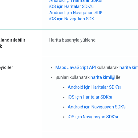
Android için Haritalar SDK'sı
iOS için Haritalar SDK'sı
Android için Navigation SDK
iOS için Navigation SDK
landırılabilir
Harita başarıyla yüklendi
ik
eyiciler
Maps JavaScript API
kullanılarak
harita kim
Şunları kullanarak
harita kimliği
ile:
Android için Haritalar SDK'sı
iOS için Haritalar SDK'sı
Android için Navigasyon SDK'sı
iOS için Navigasyon SDK'sı