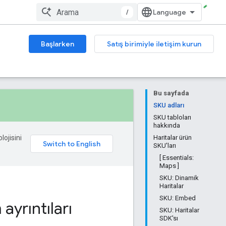
/
Başlarken
Satış birimiyle iletişim kurun
Bu sayfada
SKU adları
SKU tabloları
hakkında
lojisini
Haritalar ürün
SKU'ları
[ Essentials:
Maps ]
SKU: Dinamik
Haritalar
SKU: Embed
ayrıntıları
SKU: Haritalar
SDK'sı