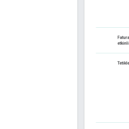
Fatura
etkinl
Tetikl