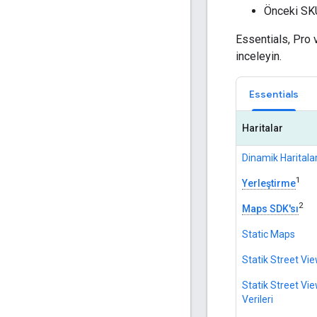
Önceki SKU
Essentials, Pro 
inceleyin.
Essentials
Haritalar
Dinamik Haritala
1
Yerleştirme
2
Maps SDK'sı
Static Maps
Statik Street Vi
Statik Street Vi
Verileri