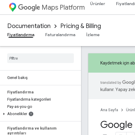
Ürünler
Fiyatland
Maps Platform
Documentation
Pricing & Billing
Fiyatlandırma
Faturalandırma
İzleme
Kaydetmek için abo
Genel bakış
kullanır. Yapay zeka
Fiyatlandırma
Fiyatlandırma kategorileri
Pay-as-you-go
Ana Sayfa
Ürünl
Abonelikler
Google H
Fiyatlandırma ve kullanım
ayrıntıları