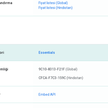
landırma
Fiyat listesi (Global)
Fiyat listesi (Hindistan)
ori
Essentials
imliği
9C10-8313-F21F
(Global)
CFCA-F7C3-159C
(Hindistan)
r
Embed API