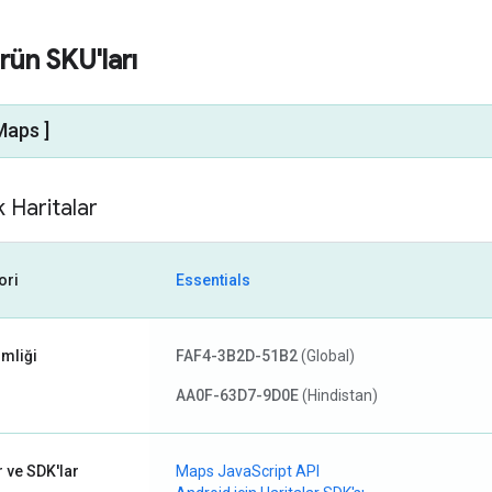
rün SKU'ları
Maps ]
 Haritalar
ori
Essentials
imliği
FAF4-3B2D-51B2
(Global)
AA0F-63D7-9D0E
(Hindistan)
r ve SDK'lar
Maps JavaScript API