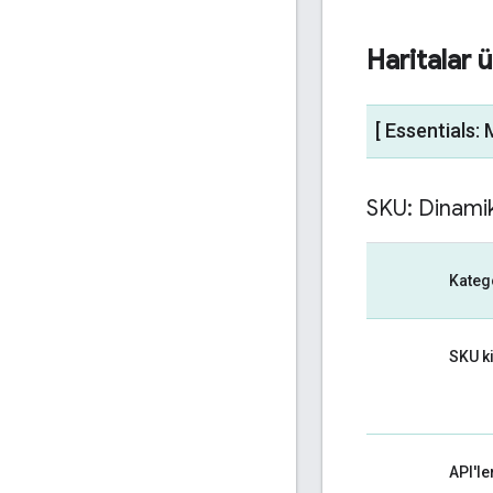
Haritalar ü
[ Essentials: 
SKU: Dinamik
Kateg
SKU k
API'le