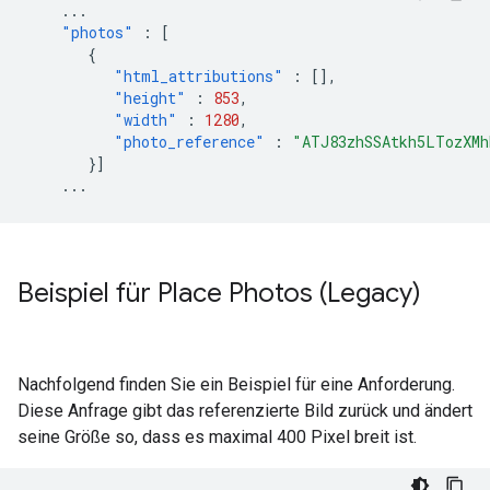
...
"photos"
:
[
{
"html_attributions"
:
[],
"height"
:
853
,
"width"
:
1280
,
"photo_reference"
:
"ATJ83zhSSAtkh5LTozXMh
}]
...
Beispiel für Place Photos (Legacy)
Nachfolgend finden Sie ein Beispiel für eine Anforderung.
Diese Anfrage gibt das referenzierte Bild zurück und ändert
seine Größe so, dass es maximal 400 Pixel breit ist.