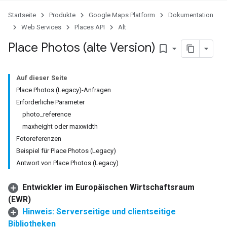
Startseite
Produkte
Google Maps Platform
Dokumentation
Web Services
Places API
Alt
Place Photos (alte Version)
bookmark_border
Auf dieser Seite
Place Photos (Legacy)-Anfragen
Erforderliche Parameter
photo_reference
maxheight oder maxwidth
Fotoreferenzen
Beispiel für Place Photos (Legacy)
Antwort von Place Photos (Legacy)
Entwickler im Europäischen Wirtschaftsraum
(EWR)
Hinweis: Serverseitige und clientseitige
Bibliotheken