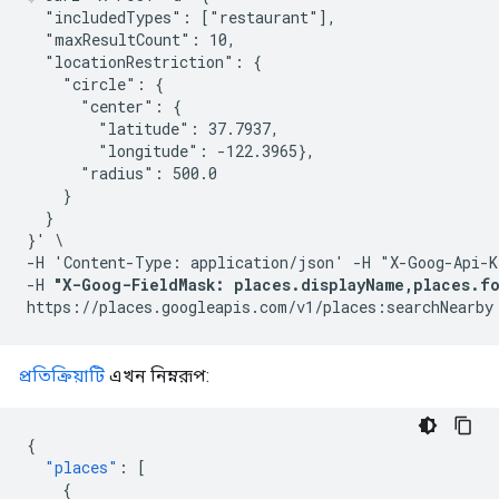
  "includedTypes": ["restaurant"],

  "maxResultCount": 10,

  "locationRestriction": {

    "circle": {

      "center": {

        "latitude": 37.7937,

        "longitude": -122.3965},

      "radius": 500.0

    }

  }

}' \

-H 'Content-Type: application/json' -H "X-Goog-Api-K
-H 
"X-Goog-FieldMask: places.displayName,places.fo
প্রতিক্রিয়াটি
এখন নিম্নরূপ:
{
"places"
:
[
{