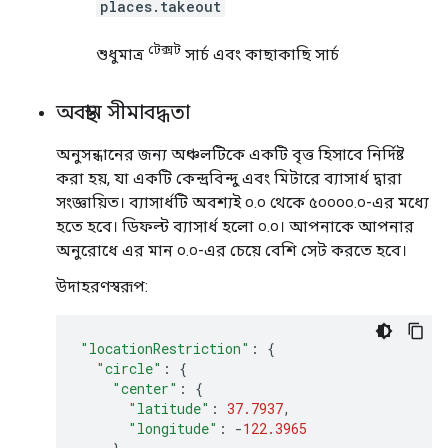
places.takeout
টেক্সট
শুধুমাত্র
সার্চ এবং কাছাকাছি সার্চ
অবস্থান সীমাবদ্ধতা
অনুসন্ধানের জন্য অঞ্চলটিকে একটি বৃত্ত হিসাবে নির্দিষ্ট
করা হয়, যা একটি কেন্দ্রবিন্দু এবং মিটারে ব্যাসার্ধ দ্বারা
সংজ্ঞায়িত। ব্যাসার্ধটি অবশ্যই ০.০ থেকে ৫০০০০.০-এর মধ্যে
হতে হবে। ডিফল্ট ব্যাসার্ধ হলো ০.০। আপনাকে আপনার
অনুরোধে এর মান ০.০-এর চেয়ে বেশি সেট করতে হবে।
উদাহরণস্বরূপ:
"locationRestriction"
:
{
"circle"
:
{
"center"
:
{
"latitude"
:
37.7937
,
"longitude"
:
-
122.3965