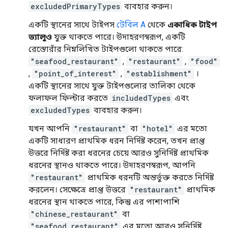
excludedPrimaryTypes
ব্যবহার করুন।
একটি স্থানের সাথে টাইপস
টেবিল A
​​থেকে
একাধিক টাইপ
ভ্যালুও
যুক্ত থাকতে পারে। উদাহরণস্বরূপ, একটি
রেস্তোরাঁর নিম্নলিখিত টাইপগুলো থাকতে পারে:
"seafood_restaurant"
,
"restaurant"
,
"food"
,
"point_of_interest"
,
"establishment"
।
একটি স্থানের সাথে যুক্ত টাইপগুলোর তালিকা থেকে
ফলাফল ফিল্টার করতে
includedTypes
এবং
excludedTypes
ব্যবহার করুন।
যখন আপনি
"restaurant"
বা
"hotel"
এর মতো
একটি সাধারণ প্রাথমিক ধরন নির্দিষ্ট করেন, তখন প্রাপ্ত
উত্তরে নির্দিষ্ট করা ধরনের চেয়ে আরও সুনির্দিষ্ট প্রাথমিক
ধরনের স্থানও থাকতে পারে। উদাহরণস্বরূপ, আপনি
"restaurant"
প্রাথমিক ধরনটি অন্তর্ভুক্ত করতে নির্দিষ্ট
করলেন। সেক্ষেত্রে প্রাপ্ত উত্তরে
"restaurant"
প্রাথমিক
ধরনের স্থান থাকতে পারে, কিন্তু এর পাশাপাশি
"chinese_restaurant"
বা
"seafood_restaurant"
এর মতো আরও সুনির্দিষ্ট