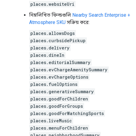
places.websiteUri
নিম্নলিখিত ফিল্ডগুলি
Nearby Search Enterprise +
Atmosphere SKU
সক্রিয় করে:
places.allowsDogs
places.curbsidePickup
places.delivery
places.dineIn
places.editorialSummary
places.evChargeAmenitySummary
places.evChargeOptions
places.fuelOptions
places.generativeSummary
places.goodForChildren
places.goodForGroups
places.goodForWatchingSports
places.liveMusic
places.menuForChildren
places.neighborhoodSummary