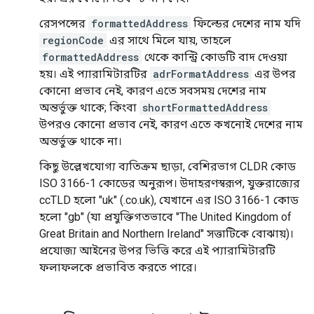
রেসপন্সের
formattedAddress
ফিল্ডের দেশের নাম যদি
regionCode
এর সাথে মিলে যায়, তাহলে
formattedAddress
থেকে কান্ট্রি কোডটি বাদ দেওয়া
হয়। এই প্যারামিটারটির
adrFormatAddress
এর উপর
কোনো প্রভাব নেই, কারণ এতে সবসময় দেশের নাম
অন্তর্ভুক্ত থাকে; কিংবা
shortFormattedAddress
উপরও কোনো প্রভাব নেই, কারণ এতে কখনোই দেশের নাম
অন্তর্ভুক্ত থাকে না।
কিছু উল্লেখযোগ্য ব্যতিক্রম ছাড়া, বেশিরভাগ CLDR কোড
ISO 3166-1 কোডের অনুরূপ। উদাহরণস্বরূপ, যুক্তরাজ্যের
ccTLD হলো "uk" (.co.uk), যেখানে এর ISO 3166-1 কোড
হলো "gb" (যা প্রযুক্তিগতভাবে "The United Kingdom of
Great Britain and Northern Ireland" সত্তাটিকে বোঝায়)।
প্রযোজ্য আইনের উপর ভিত্তি করে এই প্যারামিটারটি
ফলাফলকে প্রভাবিত করতে পারে।