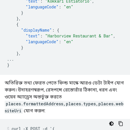
"text"
:
"Kokkari Estiatorio"
,
"languageCode"
:
"en"
}
},
{
"displayName"
:
{
"text"
:
"Harborview Restaurant & Bar"
,
"languageCode"
:
"en"
}
},
...
}
অতিরিক্ত তথ্য ফেরত পেতে ফিল্ড মাস্কে আরও ডেটা টাইপ যোগ
করুন। উদাহরণস্বরূপ, রেসপন্সে রেস্তোরাঁর ঠিকানা, ধরন এবং
ওয়েব অ্যাড্রেস অন্তর্ভুক্ত করতে
places.formattedAddress,places.types,places.web
siteUri
যোগ করুন:
curl -X POST -d '{
