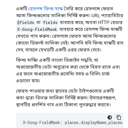
একটি
রেসপন্স ফিল্ড মাস্ক
তৈরি করে রেসপন্সে ফেরত
আসা ফিল্ডগুলোর তালিকা নির্দিষ্ট করুন। URL প্যারামিটার
$fields
বা
fields
ব্যবহার করে, অথবা HTTP হেডার
X-Goog-FieldMask
ব্যবহার করে রেসপন্স ফিল্ড মাস্কটি
মেথডে পাস করুন। রেসপন্সে ফেরত আসা ফিল্ডগুলোর
কোনো ডিফল্ট তালিকা নেই। আপনি যদি ফিল্ড মাস্কটি বাদ
দেন, তাহলে মেথডটি একটি এরর ফেরত দেবে।
ফিল্ড মাস্কিং একটি ভালো ডিজাইন পদ্ধতি, যা
অপ্রয়োজনীয় ডেটা অনুরোধ করা থেকে বিরত রাখে এবং
এর ফলে অপ্রয়োজনীয় প্রসেসিং সময় ও বিলিং চার্জ
এড়ানো যায়।
ফেরত পাওয়ার জন্য স্থানের ডেটা টাইপগুলোর একটি
কমা-দ্বারা-বিভক্ত তালিকা নির্দিষ্ট করুন। উদাহরণস্বরূপ,
স্থানটির প্রদর্শিত নাম এবং ঠিকানা পুনরুদ্ধার করতে।
X
-
Goog
-
FieldMask
:
places
.
displayName
,
places
.
f