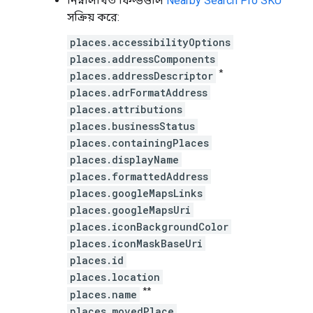
নিম্নলিখিত ফিল্ডগুলি
Nearby Search Pro SKU
সক্রিয় করে:
places.accessibilityOptions
places.addressComponents
*
places.addressDescriptor
places.adrFormatAddress
places.attributions
places.businessStatus
places.containingPlaces
places.displayName
places.formattedAddress
places.googleMapsLinks
places.googleMapsUri
places.iconBackgroundColor
places.iconMaskBaseUri
places.id
places.location
**
places.name
places.movedPlace