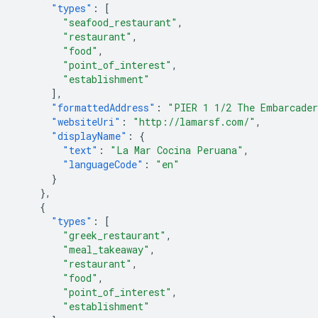
"types"
:
[
"seafood_restaurant"
,
"restaurant"
,
"food"
,
"point_of_interest"
,
"establishment"
],
"formattedAddress"
:
"PIER 1 1/2 The Embarcader
"websiteUri"
:
"http://lamarsf.com/"
,
"displayName"
:
{
"text"
:
"La Mar Cocina Peruana"
,
"languageCode"
:
"en"
}
},
{
"types"
:
[
"greek_restaurant"
,
"meal_takeaway"
,
"restaurant"
,
"food"
,
"point_of_interest"
,
"establishment"