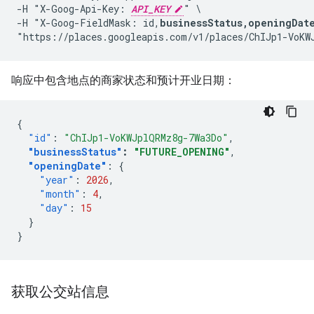
-H "X-Goog-Api-Key: 
API_KEY
" \

-H "X-Goog-FieldMask: id,
businessStatus,openingDat
响应中包含地点的商家状态和预计开业日期：
{
"id"
:
"ChIJp1-VoKWJplQRMz8g-7Wa3Do"
,
"businessStatus"
:
"FUTURE_OPENING"
,
"openingDate"
:
{
"year"
:
2026
,
"month"
:
4
,
"day"
:
15
}
}
获取公交站信息