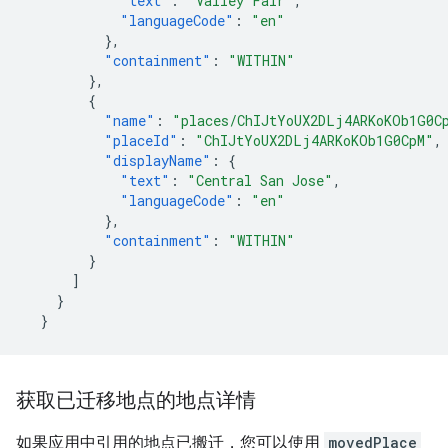
"text"
:
"Valley Fair"
,
"languageCode"
:
"en"
},
"containment"
:
"WITHIN"
},
{
"name"
:
"places/ChIJtYoUX2DLj4ARKoKOb1G0C
"placeId"
:
"ChIJtYoUX2DLj4ARKoKOb1G0CpM"
,
"displayName"
:
{
"text"
:
"Central San Jose"
,
"languageCode"
:
"en"
},
"containment"
:
"WITHIN"
}
]
}
}
获取已迁移地点的地点详情
如果应用中引用的地点已搬迁，您可以使用
movedPlace