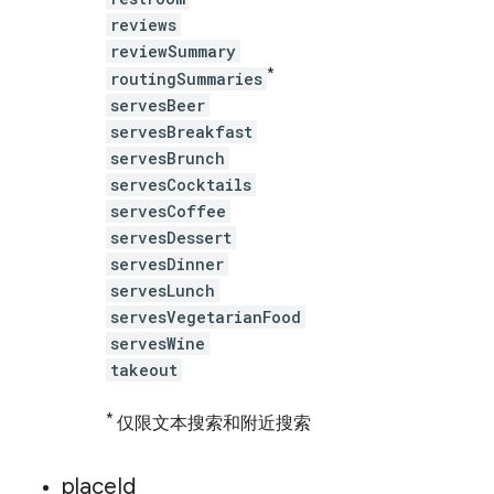
reviews
reviewSummary
*
routingSummaries
servesBeer
servesBreakfast
servesBrunch
servesCocktails
servesCoffee
servesDessert
servesDinner
servesLunch
servesVegetarianFood
servesWine
takeout
*
仅限文本搜索和附近搜索
place
Id