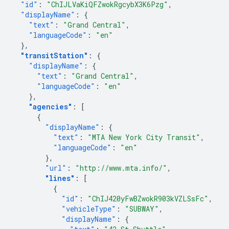
"id"
:
"ChIJLVaKiQFZwokRgcybX3K6Pzg"
,
"displayName"
:
{
"text"
:
"Grand Central"
,
"languageCode"
:
"en"
},
"transitStation"
:
{
"displayName"
:
{
"text"
:
"Grand Central"
,
"languageCode"
:
"en"
},
"agencies"
:
[
{
"displayName"
:
{
"text"
:
"MTA New York City Transit"
,
"languageCode"
:
"en"
},
"url"
:
"http://www.mta.info/"
,
"lines"
:
[
{
"id"
:
"ChIJ420yFwBZwokR903kVZLSsFc"
,
"vehicleType"
:
"SUBWAY"
,
"displayName"
:
{