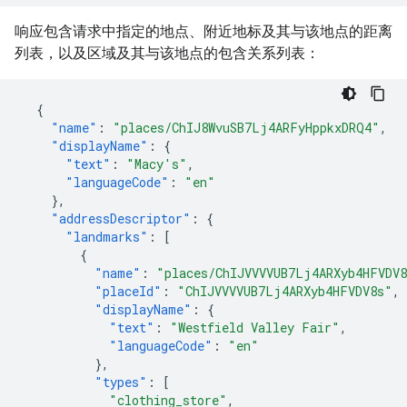
响应包含请求中指定的地点、附近地标及其与该地点的距离
列表，以及区域及其与该地点的包含关系列表：
{
"name"
:
"places/ChIJ8WvuSB7Lj4ARFyHppkxDRQ4"
,
"displayName"
:
{
"text"
:
"Macy's"
,
"languageCode"
:
"en"
},
"addressDescriptor"
:
{
"landmarks"
:
[
{
"name"
:
"places/ChIJVVVVUB7Lj4ARXyb4HFVDV
"placeId"
:
"ChIJVVVVUB7Lj4ARXyb4HFVDV8s"
,
"displayName"
:
{
"text"
:
"Westfield Valley Fair"
,
"languageCode"
:
"en"
},
"types"
:
[
"clothing_store"
,