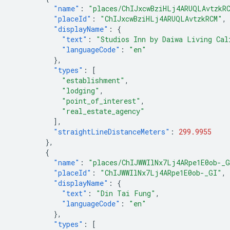
"name"
:
"places/ChIJxcwBziHLj4ARUQLAvtzkR
"placeId"
:
"ChIJxcwBziHLj4ARUQLAvtzkRCM"
,
"displayName"
:
{
"text"
:
"Studios Inn by Daiwa Living Cal
"languageCode"
:
"en"
},
"types"
:
[
"establishment"
,
"lodging"
,
"point_of_interest"
,
"real_estate_agency"
],
"straightLineDistanceMeters"
:
299.9955
},
{
"name"
:
"places/ChIJWWIlNx7Lj4ARpe1E0ob-_
"placeId"
:
"ChIJWWIlNx7Lj4ARpe1E0ob-_GI"
,
"displayName"
:
{
"text"
:
"Din Tai Fung"
,
"languageCode"
:
"en"
},
"types"
:
[