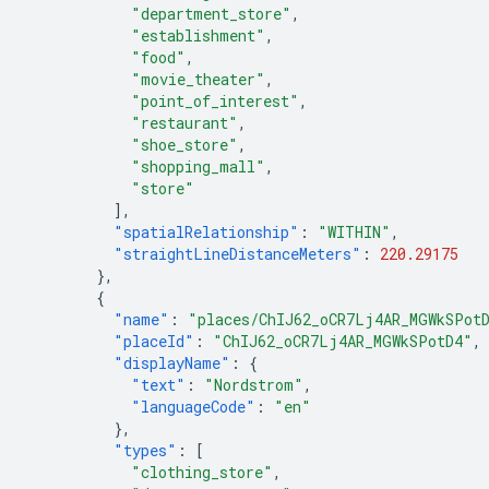
"department_store"
,
"establishment"
,
"food"
,
"movie_theater"
,
"point_of_interest"
,
"restaurant"
,
"shoe_store"
,
"shopping_mall"
,
"store"
],
"spatialRelationship"
:
"WITHIN"
,
"straightLineDistanceMeters"
:
220.29175
},
{
"name"
:
"places/ChIJ62_oCR7Lj4AR_MGWkSPot
"placeId"
:
"ChIJ62_oCR7Lj4AR_MGWkSPotD4"
,
"displayName"
:
{
"text"
:
"Nordstrom"
,
"languageCode"
:
"en"
},
"types"
:
[
"clothing_store"
,