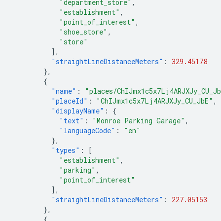
"department_store"
,
"establishment"
,
"point_of_interest"
,
"shoe_store"
,
"store"
],
"straightLineDistanceMeters"
:
329.45178
},
{
"name"
:
"places/ChIJmx1c5x7Lj4ARJXJy_CU_J
"placeId"
:
"ChIJmx1c5x7Lj4ARJXJy_CU_JbE"
,
"displayName"
:
{
"text"
:
"Monroe Parking Garage"
,
"languageCode"
:
"en"
},
"types"
:
[
"establishment"
,
"parking"
,
"point_of_interest"
],
"straightLineDistanceMeters"
:
227.05153
},
{