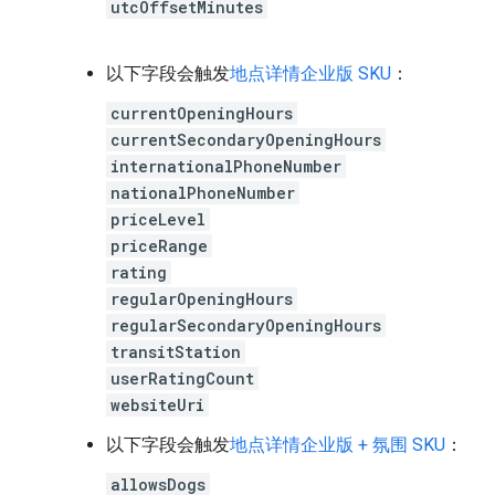
utcOffsetMinutes
以下字段会触发
地点详情企业版 SKU
：
currentOpeningHours
currentSecondaryOpeningHours
internationalPhoneNumber
nationalPhoneNumber
priceLevel
priceRange
rating
regularOpeningHours
regularSecondaryOpeningHours
transitStation
userRatingCount
websiteUri
以下字段会触发
地点详情企业版 + 氛围 SKU
：
allowsDogs