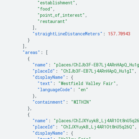
"establishment"
,
"food"
,
"point_of_interest"
,
"restaurant"
],
"straightLineDistanceMeters"
:
157.70943
}
],
"areas"
:
[
{
"name"
:
"places/ChIJb3F-EB7Lj4ARnHApQ_Hu1
"placeId"
:
"ChIJb3F-EB7Lj4ARnHApQ_Hu1gI"
,
"displayName"
:
{
"text"
:
"Westfield Valley Fair"
,
"languageCode"
:
"en"
},
"containment"
:
"WITHIN"
},
{
"name"
:
"places/ChIJXYuykB_Lj4AR1Ot8nU5q2
"placeId"
:
"ChIJXYuykB_Lj4AR1Ot8nU5q26Q"
,
"displayName"
:
{