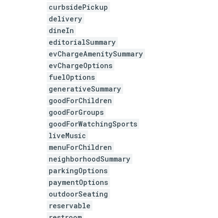
curbsidePickup
delivery
dineIn
editorialSummary
evChargeAmenitySummary
evChargeOptions
fuelOptions
generativeSummary
goodForChildren
goodForGroups
goodForWatchingSports
liveMusic
menuForChildren
neighborhoodSummary
parkingOptions
paymentOptions
outdoorSeating
reservable
restroom