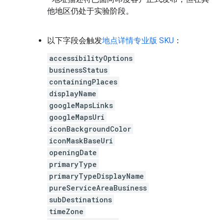
他地区仍处于实验阶段。
以下字段会触发
地点详情专业版 SKU
：
accessibilityOptions
businessStatus
containingPlaces
displayName
googleMapsLinks
googleMapsUri
iconBackgroundColor
iconMaskBaseUri
openingDate
primaryType
primaryTypeDisplayName
pureServiceAreaBusiness
subDestinations
timeZone