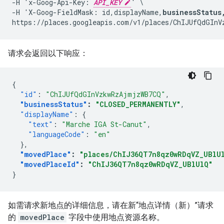
-H 'x-Goog-Api-Key: 
API_KEY
' \

-H 'X-Goog-FieldMask: id,displayName,
businessStatus
请求会返回以下响应：
{
"id"
:
"ChIJUfQdGInVzkwRzAjmjzWB7CQ"
,
"businessStatus"
:
"CLOSED_PERMANENTLY"
,
"displayName"
:
{
"text"
:
"Marche IGA St-Canut"
,
"languageCode"
:
"en"
},
"movedPlace"
:
"places/ChIJ36QT7n8qz0wRDqVZ_UBlU
"movedPlaceId"
:
"ChIJ36QT7n8qz0wRDqVZ_UBlUlQ"
}
如需请求新地点的详细信息，请在新“地点详情（新）”请求
的
movedPlace
字段中使用地点资源名称。