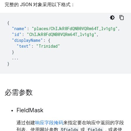
完整的 JSON 对象采用以下格式：
{
"name"
:
"places/ChIJkR8FdQNB0VQRm64T_lv1g1g"
,
"id"
:
"ChIJkR8FdQNB0VQRm64T_lv1g1g"
,
"displayName"
:
{
"text"
:
"Trinidad"
}
...
}
必需参数
Field
Mask
通过创建
响应字段掩码
来指定要在响应中返回的字段
列表。使用网址参数
$fields
或
fields
，或者使