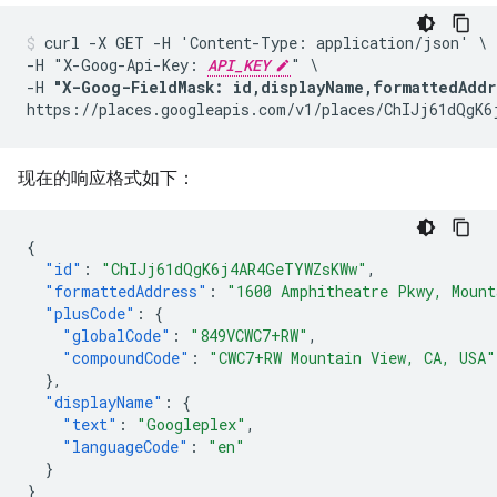
curl -X GET -H 'Content-Type: application/json' \

-H "X-Goog-Api-Key: 
API_KEY
" \

-H 
"X-Goog-FieldMask: id,displayName,formattedAddr
https://places.googleapis.com/v1/places/ChIJj61dQgK6
现在的响应格式如下：
{
"id"
:
"ChIJj61dQgK6j4AR4GeTYWZsKWw"
,
"formattedAddress"
:
"1600 Amphitheatre Pkwy, Mount
"plusCode"
:
{
"globalCode"
:
"849VCWC7+RW"
,
"compoundCode"
:
"CWC7+RW Mountain View, CA, USA"
},
"displayName"
:
{
"text"
:
"Googleplex"
,
"languageCode"
:
"en"
}
}