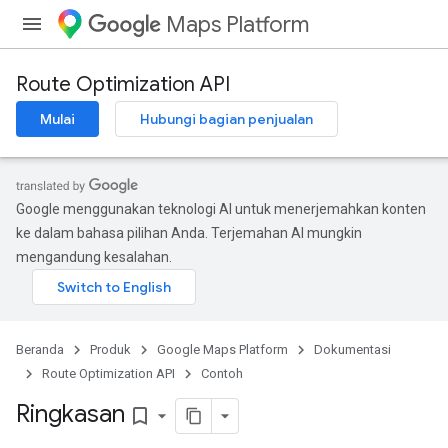
Maps Platform
Route Optimization API
Mulai
Hubungi bagian penjualan
Google menggunakan teknologi AI untuk menerjemahkan konten
ke dalam bahasa pilihan Anda. Terjemahan AI mungkin
mengandung kesalahan.
Beranda
Produk
Google Maps Platform
Dokumentasi
Route Optimization API
Contoh
Ringkasan
bookmark_border