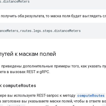
s.distanceMeters
 получить оба результата, то маска поля будет выглядеть
anceMeters,routes.legs.steps.distanceMeters
утей к маскам полей
 приведены дополнительные примеры того, как указать пу
ета в вызовах REST и gRPC.
 к
compute
Routes
ере вы используете REST-запрос к методу
computeRoutes
в заголовке вы указываете маски полей, чтобы в ответе в