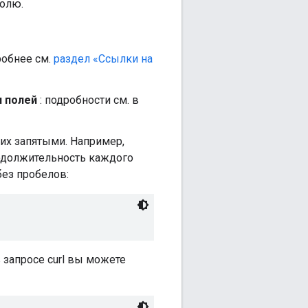
полю.
робнее см.
раздел «Ссылки на
и полей
: подробности см. в
 их запятыми. Например,
родолжительность каждого
без пробелов:
в запросе curl вы можете