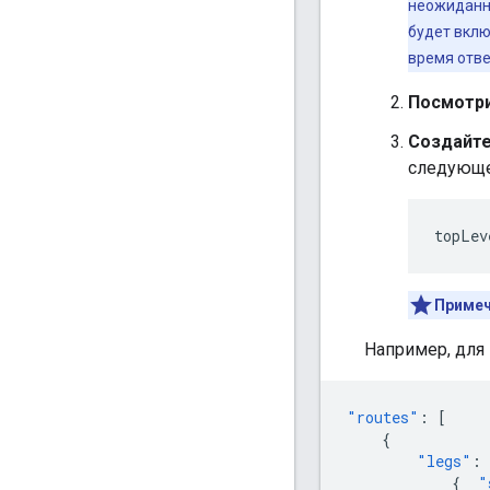
неожиданно
будет вклю
время отве
Посмотри
Создайте
следующе
topLev
Примеч
Например, для 
"routes"
:
[
{
"legs"
:
{
"