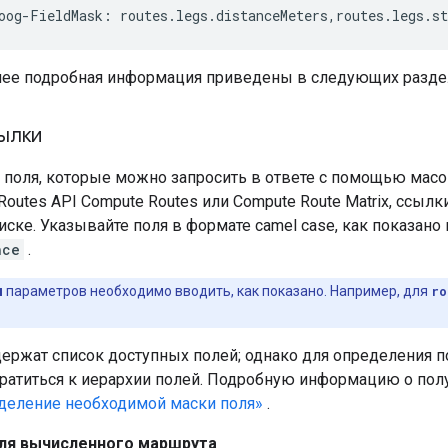
oog-FieldMask: routes.legs.distanceMeters,routes.legs.st
ее подробная информация приведены в следующих разде
ылки
 поля, которые можно запросить в ответе с помощью масок
outes API Compute Routes или Compute Route Matrix, ссыл
ке. Указывайте поля в формате camel case, как показано 
nce
.
я
параметров необходимо вводить, как показано. Например, для
ro
ержат список доступных полей; однако для определения п
ратиться к иерархии полей. Подробную информацию о полу
деление необходимой маски поля»
.
ля вычисленного маршрута