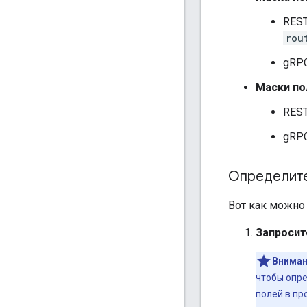
REST
rou
gRPC
Маски по
REST
gRPC
Определит
Вот как можно 
Запросит
Вниман
чтобы опре
полей в пр