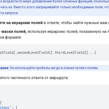
 возрасти по мере добавления более сложных функций, поскольку
чать их. Вместо этого запрашивайте только необходимые поля, ч
та запроса.
те на иерархию полей
в ответе, чтобы найти нужные вам 
 маски полей,
используя иерархию полей, показанную на
м формате:
elField[.secondLevelField][.thirdLevelField][...]
ание:
Не используйте пробелы нигде в списке путей к полям.
этого частичного ответа от маршрута:
[
steps"
:
[