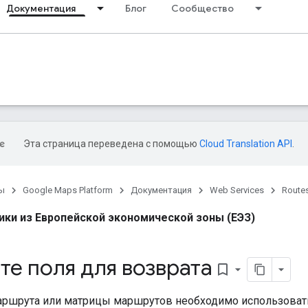
Документация
Блог
Сообщество
Эта страница переведена с помощью
Cloud Translation API
.
ы
Google Maps Platform
Документация
Web Services
Routes
ики из Европейской экономической зоны (ЕЭЗ)
е поля для возврата
bookmark_border
аршрута или матрицы маршрутов необходимо использовать 