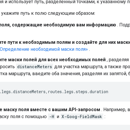
я и использует путь, разделенный точками, к указанному 
 укажите путь к полю следующим образом:
поля, содержащие необходимую вам информацию
. Под
те пути к необходимым полям и создайте для них маск
Определение необходимой маски поля»
.
те маски полей для всех необходимых полей
, разделяя
просить
distanceMeters
для участка маршрута, а также п
стка маршрута, введите оба значения, разделяя их запятой, 
.legs.distanceMeters,routes.legs.steps.duration
е маску поля вместе с вашим API-запросом
. Например, 
маску поля с помощью
-H
и
X-Goog-FieldMask
: