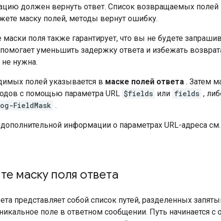
цию должен вернуть ответ. Список возвращаемых полей п
жете маску полей, методы вернут ошибку.
маски поля также гарантирует, что вы не будете запрашив
 помогает уменьшить задержку ответа и избежать возврат
 не нужна.
димых полей указывается в
маске полей ответа
. Затем м
одов с помощью параметра URL
$fields
или
fields
, ли
og-FieldMask
.
 дополнительной информации о параметрах URL-адреса см
е маску поля ответа
ета представляет собой список путей, разделенных запяты
никальное поле в ответном сообщении. Путь начинается с