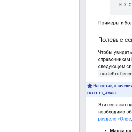
-H X-G
Примеры и бол
Полевые сс
Чтобы увидеть
справочникам R
следующем спис
routePrefere
Напротив,
значени
TRAFFIC_AWARE
.
Эти ссылки сод
необходимо об
разделе «Опре
Маска по