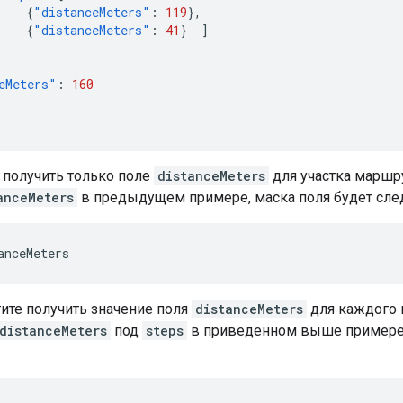
{
"distanceMeters"
:
119
},
{
"distanceMeters"
:
41
}
]
eMeters"
:
160
 получить только поле
distanceMeters
для участка маршру
anceMeters
в предыдущем примере, маска поля будет сл
anceMeters
ите получить значение поля
distanceMeters
для каждого ш
distanceMeters
под
steps
в приведенном выше примере,