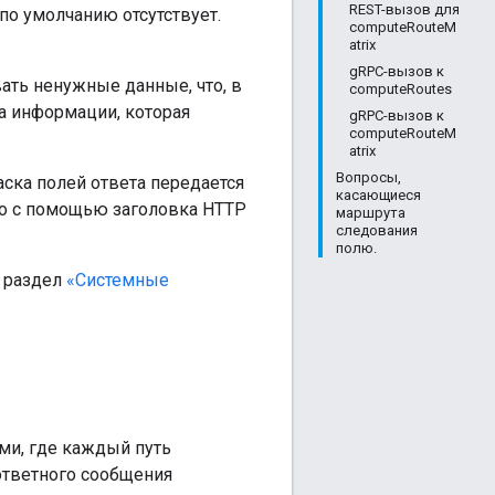
REST-вызов для
о умолчанию отсутствует.
computeRouteM
atrix
gRPC-вызов к
ать ненужные данные, что, в
computeRoutes
а информации, которая
gRPC-вызов к
computeRouteM
atrix
Вопросы,
аска полей ответа передается
касающиеся
бо с помощью заголовка HTTP
маршрута
следования
полю.
. раздел
«Системные
ми, где каждый путь
 ответного сообщения