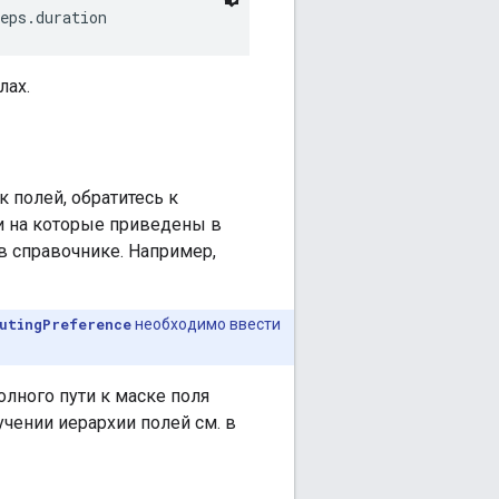
eps.duration
лах.
 полей, обратитесь к
ки на которые приведены в
в справочнике. Например,
utingPreference
необходимо ввести
олного пути к маске поля
чении иерархии полей см. в