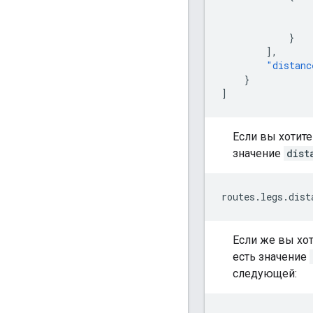
}
],
"distanc
}
]
Если вы хотите
значение
dist
routes.legs.dist
Если же вы хот
есть значение
следующей: