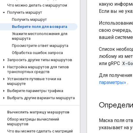
какую информа
Что можно делать с маршрутом
Если вы не ука
Получить маршрут
Получить маршрут
Использование 
Выберите поля для возврата
свою очередь,
Укажите местоположения для
вашей системе
маршрута
Просмотрите ответ маршрута
Список необхо
Обработка ошибок запроса
любому из мет
Запросить другие типы маршрутов
или gRPC
X-Go
Настройка маршрутов для типов
транспортных средств
Для получения
Установите путевые точки на
параметры»
.
маршруте
Выберите параметры трафика
Выбрать другие варианты маршрута
Определит
Вычислить матрицу маршрутов
Обзор матрицы вычислений
Маска поля отв
маршрутов
указывает на у
Что вы можете сделать с матрицей