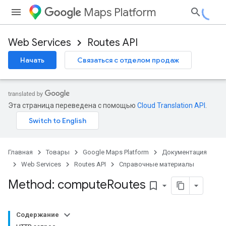
Maps Platform
Web Services
Routes API
Начать
Связаться с отделом продаж
Эта страница переведена с помощью
Cloud Translation API
.
Главная
Товары
Google Maps Platform
Документация
Web Services
Routes API
Справочные материалы
Method: compute
Routes
bookmark_border
Содержание