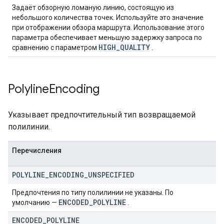
Задаёт обзорную ломаную линию, состоящую из
небольшого количества точек. Используйте это значение
при отображении обзора маршрута. Использование этого
параметра обеспечивает меньшую задержку запроса по
HIGH
_
QUALITY
сравнению с параметром
.
Polyline
Encoding
Указывает предпочтительный тип возвращаемой
полилинии.
Перечисления
POLYLINE
_
ENCODING
_
UNSPECIFIED
Предпочтения по типу полилинии не указаны. По
ENCODED
_
POLYLINE
умолчанию —
.
ENCODED
_
POLYLINE