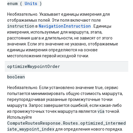
enum (
Units
)
Необязательно. Указывает единицы измерения для
отображаемых полей. Эти поля включают поле
instruction
NavigationInstruction
в
. Единицы
измерения, используемые для маршрута, этапа,
расстояния шага и длительности, не зависят от этого
значения. Если это значение не указано, отображаемые
единицы измерения определяются на основе
местоположения первой исходной точки.
optimize
Waypoint
Order
boolean
Необязательно. Если установлено значение true, сервис
попытается минимизировать общую стоимость маршрута,
переупорядочивая указанные промежуточные точки
маршрута. Запрос завершается ошибкой, если какая-либо
via
из промежуточных точек маршрута является
точкой.
Используйте
ComputeRoutesResponse.Routes.optimized_intermed
iate_waypoint_index
для определения нового порядка.