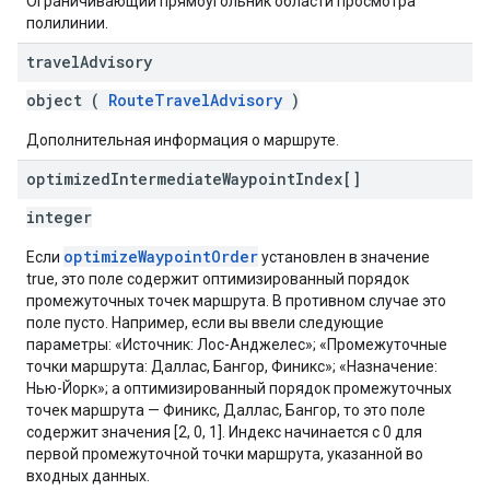
Ограничивающий прямоугольник области просмотра
полилинии.
travel
Advisory
object (
RouteTravelAdvisory
)
Дополнительная информация о маршруте.
optimized
Intermediate
Waypoint
Index[]
integer
optimizeWaypointOrder
Если
установлен в значение
true, это поле содержит оптимизированный порядок
промежуточных точек маршрута. В противном случае это
поле пусто. Например, если вы ввели следующие
параметры: «Источник: Лос-Анджелес»; «Промежуточные
точки маршрута: Даллас, Бангор, Финикс»; «Назначение:
Нью-Йорк»; а оптимизированный порядок промежуточных
точек маршрута — Финикс, Даллас, Бангор, то это поле
содержит значения [2, 0, 1]. Индекс начинается с 0 для
первой промежуточной точки маршрута, указанной во
входных данных.