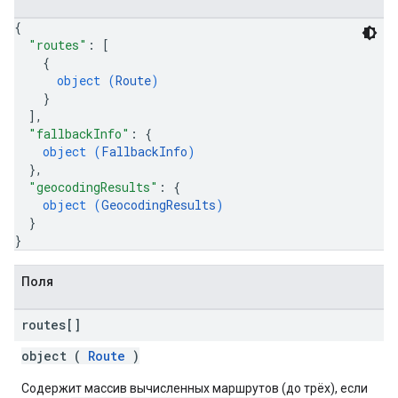
{
"routes"
: 
[
{
object (
Route
)
}
]
,
"fallbackInfo"
: 
{
object (
FallbackInfo
)
}
,
"geocodingResults"
: 
{
object (
GeocodingResults
)
}
}
Поля
routes[]
object (
Route
)
Содержит массив вычисленных маршрутов (до трёх), если