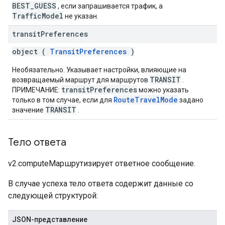
BEST_GUESS
, если запрашивается трафик, а
TrafficModel
не указан.
transit
Preferences
object (
TransitPreferences
)
Необязательно. Указывает настройки, влияющие на
TRANSIT
возвращаемый маршрут для маршрутов
.
transitPreferences
ПРИМЕЧАНИЕ:
можно указать
RouteTravelMode
только в том случае, если для
задано
TRANSIT
значение
.
Тело ответа
v2.computeМаршрутизирует ответное сообщение.
В случае успеха тело ответа содержит данные со
следующей структурой:
JSON-представление