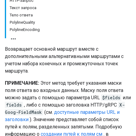
HTTP-запрос
Текст запроса
Тело ответа
PolylineQuality
PolylineEncoding
Возвращает основной маршрут вместе с
дополнительными альтернативными маршрутами с
учетом набора конечных и промежуточных точек
маршрута.
ПРИМЕЧАНИЕ:
Этот метод требует указания маски
поля ответа во входных данных. Маску поля ответа
можно задать с помощью параметра URL
$fields
или
fields
, либо с помощью заголовка HTTP/gRPC
X-
Goog-FieldMask
(см.
доступные параметры URL и
заголовки
). Значение представляет собой список
путей к полям, разделенных запятыми. Подробную
информацию о
создании путей к полям см
. в