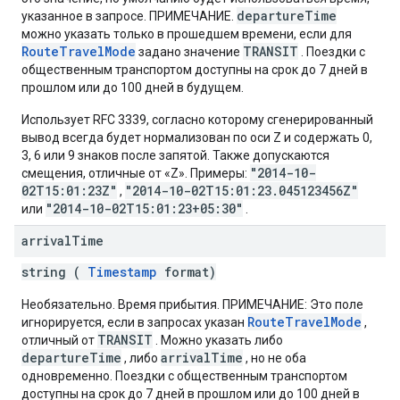
departureTime
указанное в запросе. ПРИМЕЧАНИЕ.
можно указать только в прошедшем времени, если для
RouteTravelMode
TRANSIT
задано значение
. Поездки с
общественным транспортом доступны на срок до 7 дней в
прошлом или до 100 дней в будущем.
Использует RFC 3339, согласно которому сгенерированный
вывод всегда будет нормализован по оси Z и содержать 0,
3, 6 или 9 знаков после запятой. Также допускаются
"2014-10-
смещения, отличные от «Z». Примеры:
02T15:01:23Z"
"2014-10-02T15:01:23.045123456Z"
,
"2014-10-02T15:01:23+05:30"
или
.
arrival
Time
string (
Timestamp
format)
Необязательно. Время прибытия. ПРИМЕЧАНИЕ: Это поле
RouteTravelMode
игнорируется, если в запросах указан
,
TRANSIT
отличный от
. Можно указать либо
departureTime
arrivalTime
, либо
, но не оба
одновременно. Поездки с общественным транспортом
доступны на срок до 7 дней в прошлом или до 100 дней в