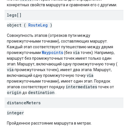
конкретных свойств маршрута и сравнения его с другими.
legs[]
object (
RouteLeg
)
Совокупность этапов (отрезков пути между
промежуточными точками), составляющих маршрут.
Каждый этап соответствует путешествию между двумя
Waypoints
via
промежуточными
(без
точек). Например,
маршрут без промежуточных точек имеет только один
этап. Маршрут, включающий одну промежуточную точку (
via
промежуточных точек), имеет два этапа. Маршрут,
via
включающий одну промежуточную точку
промежуточными точками), имеет один этап. Порядок
intermediates
этапов соответствует порядку
точек от
origin
destination
до
.
distance
Meters
integer
Пройденное расстояние маршрута в метрах.