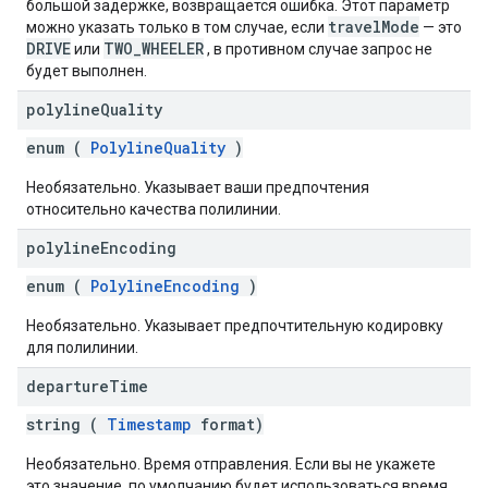
большой задержке, возвращается ошибка. Этот параметр
travelMode
можно указать только в том случае, если
— это
DRIVE
TWO_WHEELER
или
, в противном случае запрос не
будет выполнен.
polyline
Quality
enum (
PolylineQuality
)
Необязательно. Указывает ваши предпочтения
относительно качества полилинии.
polyline
Encoding
enum (
PolylineEncoding
)
Необязательно. Указывает предпочтительную кодировку
для полилинии.
departure
Time
string (
Timestamp
format)
Необязательно. Время отправления. Если вы не укажете
это значение, по умолчанию будет использоваться время,