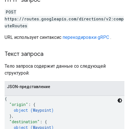
POST
https://routes.googleapis.com/directions/v2:comp
uteRoutes
URL использует синтаксис
перекодировки gRPC
.
Текст запроса
Тело запроса содержит данные со следующей
структурой:
JSON-представление
{
"origin"
: 
{
object (
Waypoint
)
}
,
"destination"
: 
{
object (
Waypoint
)