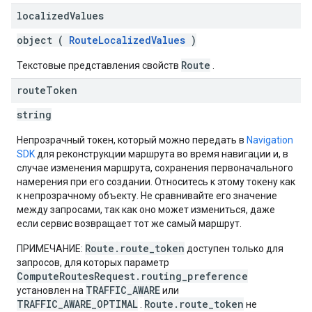
localized
Values
object (
RouteLocalizedValues
)
Route
Текстовые представления свойств
.
route
Token
string
Непрозрачный токен, который можно передать в
Navigation
SDK
для реконструкции маршрута во время навигации и, в
случае изменения маршрута, сохранения первоначального
намерения при его создании. Относитесь к этому токену как
к непрозрачному объекту. Не сравнивайте его значение
между запросами, так как оно может измениться, даже
если сервис возвращает тот же самый маршрут.
Route.route_token
ПРИМЕЧАНИЕ:
доступен только для
запросов, для которых параметр
ComputeRoutesRequest.routing_preference
TRAFFIC_AWARE
установлен на
или
TRAFFIC_AWARE_OPTIMAL
Route.route_token
.
не