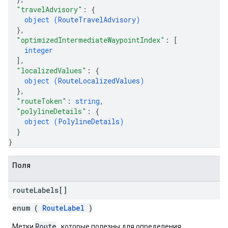
"travelAdvisory"
: 
{
object (
RouteTravelAdvisory
)
}
,
"optimizedIntermediateWaypointIndex"
: 
[
integer
]
,
"localizedValues"
: 
{
object (
RouteLocalizedValues
)
}
,
"routeToken"
: 
string
,
"polylineDetails"
: 
{
object (
PolylineDetails
)
}
}
Поля
route
Labels[]
enum (
RouteLabel
)
Route
Метки
, которые полезны для определения