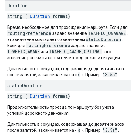
duration
string (
Duration
format)
Время, необходимое для прохождения маршрута. Если для
routingPreference
TRAFFIC_UNAWARE
задано значение
,
staticDuration
это значение совпадает со значением
.
routingPreference
Если для
задано значение
TRAFFIC_AWARE
TRAFFIC_AWARE_OPTIMAL
или
, это
значение рассчитывается с учётом дорожной ситуации.
Длительность в секундах, содержащая до девяти знаков
s
"3.5s"
после запятой, заканчивается на «
». Пример:
.
static
Duration
string (
Duration
format)
Продолжительность проезда по маршруту без учета
условий дорожного движения.
Длительность в секундах, содержащая до девяти знаков
s
"3.5s"
после запятой, заканчивается на «
». Пример:
.