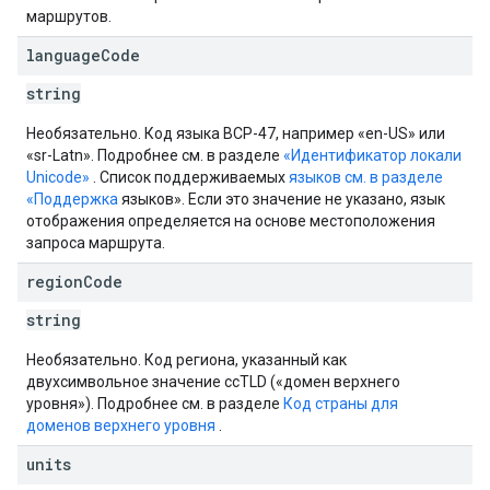
маршрутов.
language
Code
string
Необязательно. Код языка BCP-47, например «en-US» или
«sr-Latn». Подробнее см. в разделе
«Идентификатор локали
Unicode»
. Список поддерживаемых
языков см. в разделе
«Поддержка
языков». Если это значение не указано, язык
отображения определяется на основе местоположения
запроса маршрута.
region
Code
string
Необязательно. Код региона, указанный как
двухсимвольное значение ccTLD («домен верхнего
уровня»). Подробнее см. в разделе
Код страны для
доменов верхнего уровня
.
units