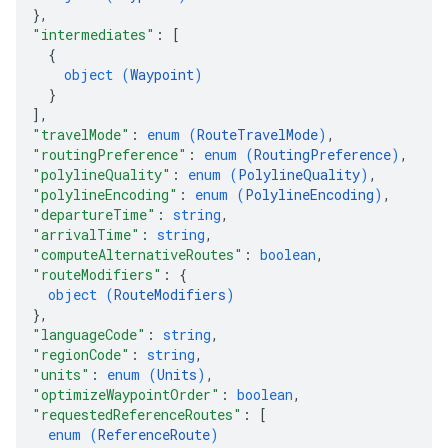
}
,
"intermediates"
: 
[
{
object (
Waypoint
)
}
]
,
"travelMode"
: 
enum (
RouteTravelMode
)
,
"routingPreference"
: 
enum (
RoutingPreference
)
,
"polylineQuality"
: 
enum (
PolylineQuality
)
,
"polylineEncoding"
: 
enum (
PolylineEncoding
)
,
"departureTime"
: 
string
,
"arrivalTime"
: 
string
,
"computeAlternativeRoutes"
: 
boolean
,
"routeModifiers"
: 
{
object (
RouteModifiers
)
}
,
"languageCode"
: 
string
,
"regionCode"
: 
string
,
"units"
: 
enum (
Units
)
,
"optimizeWaypointOrder"
: 
boolean
,
"requestedReferenceRoutes"
: 
[
enum (
ReferenceRoute
)