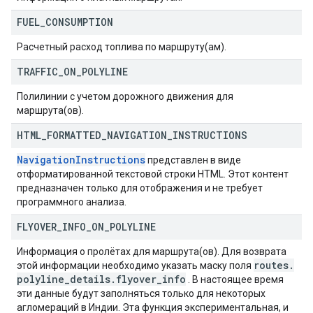
FUEL
_
CONSUMPTION
Расчетный расход топлива по маршруту(ам).
TRAFFIC
_
ON
_
POLYLINE
Полилинии с учетом дорожного движения для
маршрута(ов).
HTML
_
FORMATTED
_
NAVIGATION
_
INSTRUCTIONS
NavigationInstructions
представлен в виде
отформатированной текстовой строки HTML. Этот контент
предназначен только для отображения и не требует
программного анализа.
FLYOVER
_
INFO
_
ON
_
POLYLINE
Информация о пролётах для маршрута(ов). Для возврата
routes
.
этой информации необходимо указать маску поля
polyline
_
details
.
flyover
_
info
. В настоящее время
эти данные будут заполняться только для некоторых
агломераций в Индии. Эта функция экспериментальная, и