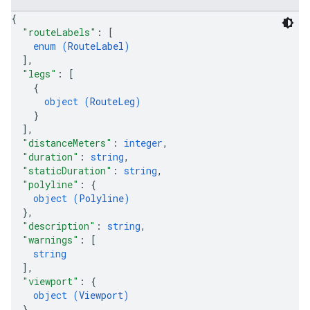
{
"routeLabels"
: 
[
enum (
RouteLabel
)
]
,
"legs"
: 
[
{
object (
RouteLeg
)
}
]
,
"distanceMeters"
: 
integer
,
"duration"
: 
string
,
"staticDuration"
: 
string
,
"polyline"
: 
{
object (
Polyline
)
}
,
"description"
: 
string
,
"warnings"
: 
[
string
]
,
"viewport"
: 
{
object (
Viewport
)
}
,