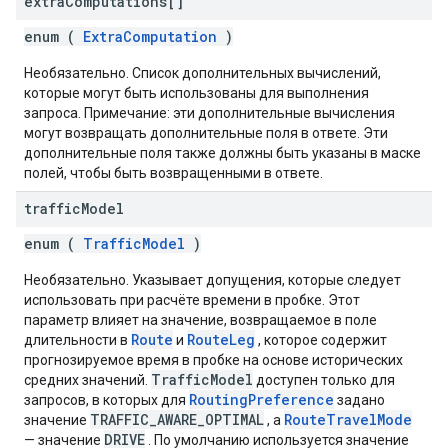
extra
Computations[]
enum (
ExtraComputation
)
Необязательно. Список дополнительных вычислений,
которые могут быть использованы для выполнения
запроса. Примечание: эти дополнительные вычисления
могут возвращать дополнительные поля в ответе. Эти
дополнительные поля также должны быть указаны в маске
полей, чтобы быть возвращенными в ответе.
traffic
Model
enum (
TrafficModel
)
Необязательно. Указывает допущения, которые следует
использовать при расчёте времени в пробке. Этот
параметр влияет на значение, возвращаемое в поле
Route
RouteLeg
длительности в
и
, которое содержит
прогнозируемое время в пробке на основе исторических
TrafficModel
средних значений.
доступен только для
RoutingPreference
запросов, в которых для
задано
TRAFFIC_AWARE_OPTIMAL
RouteTravelMode
значение
, а
DRIVE
— значение
. По умолчанию используется значение