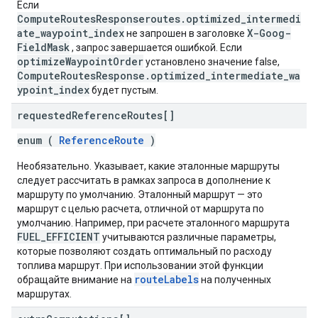
Если
ComputeRoutesResponseroutes.optimized_intermedi
ate_waypoint_index
X-Goog-
не запрошен в заголовке
FieldMask
, запрос завершается ошибкой. Если
optimizeWaypointOrder
установлено значение false,
ComputeRoutesResponse.optimized_intermediate_wa
ypoint_index
будет пустым.
requested
Reference
Routes[]
enum (
ReferenceRoute
)
Необязательно. Указывает, какие эталонные маршруты
следует рассчитать в рамках запроса в дополнение к
маршруту по умолчанию. Эталонный маршрут — это
маршрут с целью расчета, отличной от маршрута по
умолчанию. Например, при расчете эталонного маршрута
FUEL_EFFICIENT
учитываются различные параметры,
которые позволяют создать оптимальный по расходу
топлива маршрут. При использовании этой функции
routeLabels
обращайте внимание на
на полученных
маршрутах.