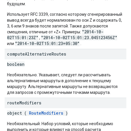
будущем.
Использует RFC 3339, согласно которому сгенерированный
вывод всегда будет нормализован по оси Z и содержать 0,
3, 6 или 9 знаков после запятой. Также допускаются
"2014-10-
смещения, отличные от «Z». Примеры:
02T15:01:23Z"
"2014-10-02T15:01:23.045123456Z"
,
"2014-10-02T15:01:23+05:30"
или
.
compute
Alternative
Routes
boolean
Необязательно. Указывает, следует ли рассчитывать
альтернативные маршруты в дополнение к текущему
маршруту. Альтернативные маршруты не возвращаются
для запросов с промежуточными точками маршрута.
route
Modifiers
object (
RouteModifiers
)
Необязательный. Набор условий, которые необходимо
выполнить и которые влияют на способ расчета