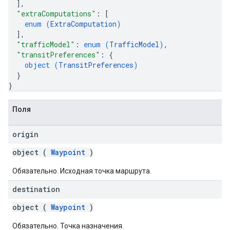
]
,
"extraComputations"
: 
[
enum (
ExtraComputation
)
]
,
"trafficModel"
: 
enum (
TrafficModel
)
,
"transitPreferences"
: 
{
object (
TransitPreferences
)
}
}
Поля
origin
object (
Waypoint
)
Обязательно. Исходная точка маршрута.
destination
object (
Waypoint
)
Обязательно. Точка назначения.