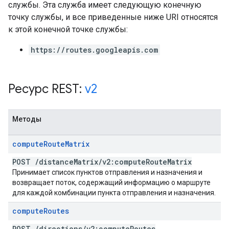
службы. Эта служба имеет следующую конечную
точку службы, и все приведенные ниже URI относятся
к этой конечной точке службы:
https://routes.googleapis.com
Ресурс REST:
v2
Методы
compute
Route
Matrix
POST
/
distance
Matrix
/
v2:compute
Route
Matrix
Принимает список пунктов отправления и назначения и
возвращает поток, содержащий информацию о маршруте
для каждой комбинации пункта отправления и назначения.
compute
Routes
POST
/
directions
/
v2:compute
Routes