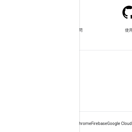
Stack Overflow
使用 google-maps 標記提出問
使用
題。
瞭解詳情
常見問題
API 挑選器
API 安全性最佳做法
最佳化網路服務使用情形
Android
Chrome
Firebase
Google Cloud