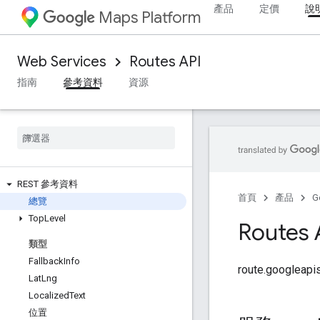
產品
定價
說
Maps Platform
Web Services
Routes API
指南
參考資料
資源
REST 參考資料
首頁
產品
G
總覽
Top
Level
Routes 
類型
Fallback
Info
route.googleap
Lat
Lng
Localized
Text
位置