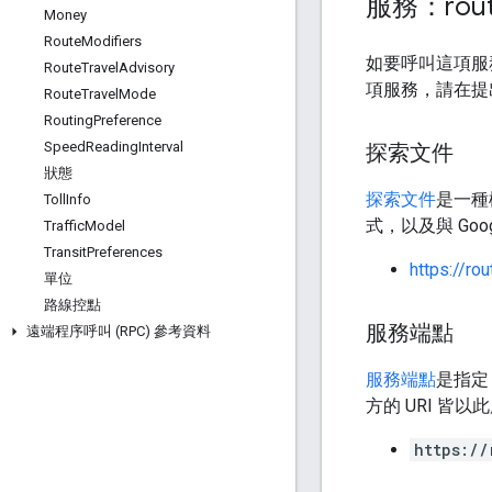
服務：rout
Money
Route
Modifiers
如要呼叫這項服務
Route
Travel
Advisory
項服務，請在提出
Route
Travel
Mode
Routing
Preference
Speed
Reading
Interval
探索文件
狀態
探索文件
是一種
Toll
Info
式，以及與 Go
Traffic
Model
Transit
Preferences
https://ro
單位
路線控點
服務端點
遠端程序呼叫 (RPC) 參考資料
服務端點
是指定
方的 URI 皆
https://