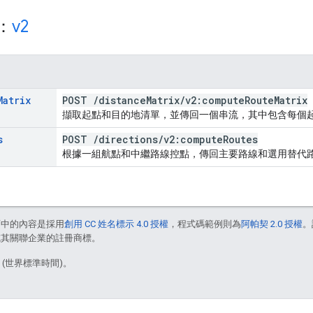
源：
v2
Matrix
POST
/
distance
Matrix
/
v2:compute
Route
Matrix
擷取起點和目的地清單，並傳回一個串流，其中包含每個
s
POST
/
directions
/
v2:compute
Routes
根據一組航點和中繼路線控點，傳回主要路線和選用替代
面中的內容是採用
創用 CC 姓名標示 4.0 授權
，程式碼範例則為
阿帕契 2.0 授權
。
e 和/或其關聯企業的註冊商標。
6 (世界標準時間)。