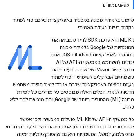
משאבים אחרים
שימוש בלמידת מכונה במכשיר באפליקציות שלכם כדי לפתור
בקלות בעיות בעולם האמיתי.
‫ML Kit הוא ערכת SDK לנייד שמביאה את
המומחיות של Google בלמידת מכונה
במכשיר לאפליקציות Android ו-iOS. אתם
יכולים להשתמש בממשקי ה-API של AI
גנרטיבי, של Vision ושל שפה טבעית – הם
עוצמתיים אבל קלים לשימוש – כדי לפתור
בעיות נפוצות באפליקציות שלכם או כדי ליצור חוויות משתמש
חדשות לגמרי. הכלים האלה מבוססים על מודלים של למידת
מכונה (ML) מהטובים ביותר של Google, והם מוצעים לכם ללא
עלות.
כל ממשקי ה-API של ML Kit פועלים במכשיר, ולכן אפשר
להשתמש בהם בתרחישים בזמן אמת שבהם רוצים לעבד שידור חי
מהמצלמה, למשל. המשמעות היא גם שהפונקציונליות זמינה