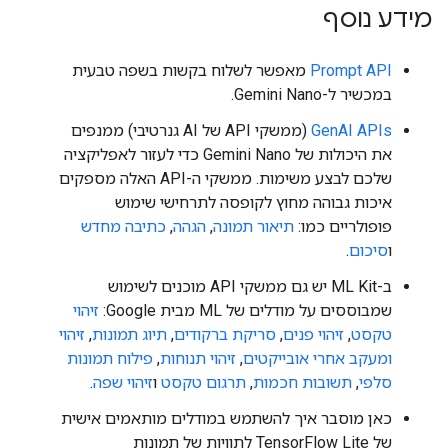
מידע נוסף
Prompt API
מאפשר לשלוח בקשות בשפה טבעית
במכשיר ל-Gemini Nano.
GenAI APIs
(ממשקי API של AI גנרטיבי) ממנפים
את היכולות של Gemini Nano כדי לעזור לאפליקציה
שלכם לבצע משימות. ממשקי ה-API האלה מספקים
איכות גבוהה מחוץ לקופסה לתרחישי שימוש
פופולריים כמו:
תיאור תמונה
,
הגהה
,
כתיבה מחדש
ו
סיכום
.
ב-ML Kit יש גם ממשקי API מוכנים לשימוש
שמבוססים על מודלים של ML מבית Google:
זיהוי
טקסט
,
זיהוי פנים
,
סריקת ברקודים
,
תיוג תמונות
,
זיהוי
ומעקב אחרי אובייקטים
,
זיהוי תנוחות
,
פילוח תמונות
סלפי
,
תשובות חכמות
,
תרגום טקסט
ו
זיהוי שפה
.
כאן מוסבר איך להשתמש במודלים מותאמים אישית
של TensorFlow Lite לתוויות של תמונות