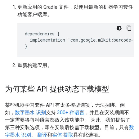
更新应用的 Gradle 文件，以使用最新的机器学习套件
功能客户端库。
dependencies
{
implementation
'
com
.
google
.
mlkit
:
barcode
-
sc
}
重新构建应用。
为何某些 API 提供动态下载模型
某些机器学习套件 API 有太多模型选项，无法捆绑。例
如，
数字墨水 识别
支持
300+ 种语言
，并且在安装期间不
一定需要将每种语言都放入该功能中。 为此，我们提供了
第三种安装选项，即在安装后按需下载模型。目前，只有
数
字墨水 识别
、
翻译
和
实体 提取
具有此选项。