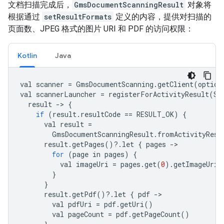
文档扫描完成后，
GmsDocumentScanningResult
对象将
根据通过
setResultFormats
定义的内容，提供对扫描的
页面数、JPEG 格式的图片 URI 和 PDF 的访问权限：
Kotlin
Java
val
scanner
=
GmsDocumentScanning
.
getClient
(
option
val
scannerLauncher
=
registerForActivityResult
(
St
result
-
>
{
if
(
result
.
resultCode
==
RESULT_OK
)
{
val
result
=
GmsDocumentScanningResult
.
fromActivityResu
result
.
getPages
()
?
.
let
{
pages
-
for
(
page
in
pages
)
{
val
imageUri
=
pages
.
get
(
0
).
getImageUri
(
}
}
result
.
getPdf
()
?
.
let
{
pdf
-
val
pdfUri
=
pdf
.
getUri
()
val
pageCount
=
pdf
.
getPageCount
()