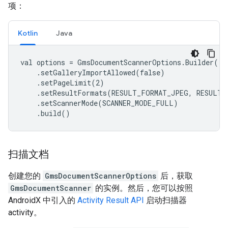
项：
Kotlin
Java
val options = GmsDocumentScannerOptions.Builder()

    .setGalleryImportAllowed(false)

    .setPageLimit(2)

    .setResultFormats(RESULT_FORMAT_JPEG, RESULT_
    .setScannerMode(SCANNER_MODE_FULL)

    .build()
扫描文档
创建您的
GmsDocumentScannerOptions
后，获取
GmsDocumentScanner
的实例。然后，您可以按照
AndroidX 中引入的
Activity Result API
启动扫描器
activity。