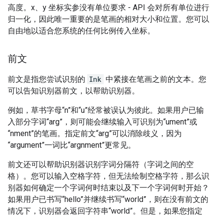
高度。x、y 坐标实参没有单位要求 - API 会对所有单位进行
归一化，因此唯一重要的是笔画的相对大小和位置。您可以
自由地以适合您系统的任何比例传入坐标。
前文
前文是指您尝试识别的
Ink
中紧接在笔画之前的文本。您
可以告知识别器前文，以帮助识别器。
例如，草书字母“n”和“u”经常被误认为彼此。如果用户已输
入部分字词“arg”，则可能会继续输入可识别为“ument”或
“nment”的笔画。指定前文“arg”可以消除歧义，因为
“argument”一词比“argnment”更常见。
前文还可以帮助识别器识别字词分隔符（字词之间的空
格）。您可以输入空格字符，但无法绘制空格字符，那么识
别器如何确定一个字词何时结束以及下一个字词何时开始？
如果用户已书写“hello”并继续书写“world”，则在没有前文的
情况下，识别器会返回字符串“world”。但是，如果您指定