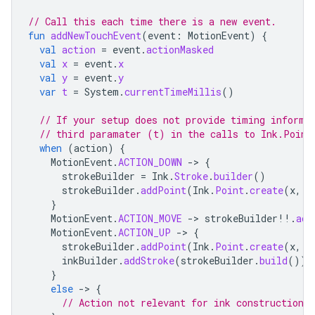
// Call this each time there is a new event.
fun
addNewTouchEvent
(
event
:
MotionEvent
)
{
val
action
=
event
.
actionMasked
val
x
=
event
.
x
val
y
=
event
.
y
var
t
=
System
.
currentTimeMillis
()
// If your setup does not provide timing informa
// third paramater (t) in the calls to Ink.Point
when
(
action
)
{
MotionEvent
.
ACTION_DOWN
->
{
strokeBuilder
=
Ink
.
Stroke
.
builder
()
strokeBuilder
.
addPoint
(
Ink
.
Point
.
create
(
x
,
y
}
MotionEvent
.
ACTION_MOVE
->
strokeBuilder
!!
.
add
MotionEvent
.
ACTION_UP
->
{
strokeBuilder
.
addPoint
(
Ink
.
Point
.
create
(
x
,
y
inkBuilder
.
addStroke
(
strokeBuilder
.
build
())
}
else
->
{
// Action not relevant for ink construction