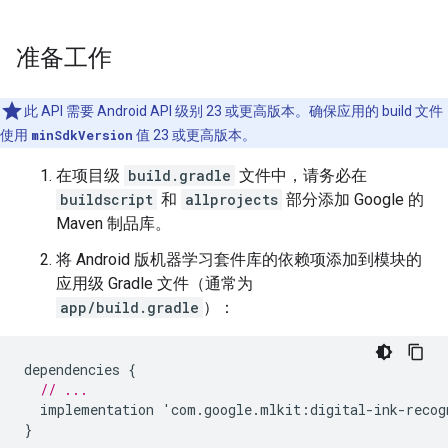
准备工作
此 API 需要 Android API 级别 23 或更高版本。确保应用的 build 文件
使用
minSdkVersion
值 23 或更高版本。
在项目级
build.gradle
文件中，请务必在
buildscript
和
allprojects
部分添加 Google 的
Maven 制品库。
将 Android 版机器学习套件库的依赖项添加到模块的
应用级 Gradle 文件（通常为
app/build.gradle
）：
dependencies
{
// ...
implementation
'
com
.
google
.
mlkit
:
digital
-
ink
-
recog
}