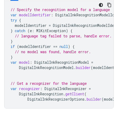
// Specify the recognition model for a language
var
modelIdentifier
:
DigitalInkRecognitionModelIde
try
{
modelIdentifier
=
DigitalInkRecognitionModelIden
}
catch
(
e
:
MlKitException
)
{
// language tag failed to parse, handle error.
}
if
(
modelIdentifier
==
null
)
{
// no model was found, handle error.
}
var
model
:
DigitalInkRecognitionModel
=
DigitalInkRecognitionModel
.
builder
(
modelIdenti
// Get a recognizer for the language
var
recognizer
:
DigitalInkRecognizer
=
DigitalInkRecognition
.
getClient
(
DigitalInkRecognizerOptions
.
builder
(
model
)