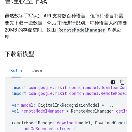
管理模型下载
虽然数字手写识别 API 支持数百种语言，但每种语言都需
要先下载一些数据，然后才能进行识别。每种语言大约需要
20MB 的存储空间。这由
RemoteModelManager
对象处
理。
下载新模型
Kotlin
Java
import
com.google.mlkit.common.model.DownloadCondi
import
com.google.mlkit.common.model.RemoteModelMa
var
model
:
DigitalInkRecognitionModel
=
...
val
remoteModelManager
=
RemoteModelManager
.
getIns
remoteModelManager
.
download
(
model
,
DownloadConditi
.
addOnSuccessListener
{