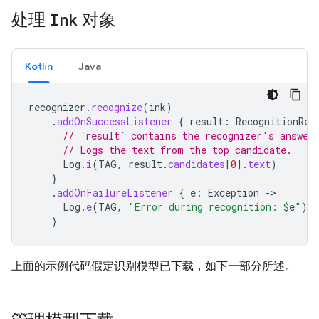
处理
Ink
对象
Kotlin
Java
recognizer
.
recognize
(
ink
)
.
addOnSuccessListener
{
result
:
RecognitionRes
// `result` contains the recognizer's answer
// Logs the text from the top candidate.
Log
.
i
(
TAG
,
result
.
candidates
[
0
]
.
text
)
}
.
addOnFailureListener
{
e
:
Exception
->
Log
.
e
(
TAG
,
"Error during recognition: 
$
e
"
)
}
上面的示例代码假定识别模型已下载，如下一部分所述。