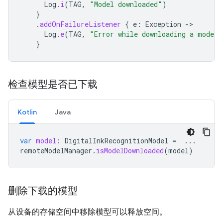
Log
.
i
(
TAG
,
"Model downloaded"
)
}
.
addOnFailureListener
{
e
:
Exception
->
Log
.
e
(
TAG
,
"Error while downloading a model:
}
检查模型是否已下载
Kotlin
Java
var
model
:
DigitalInkRecognitionModel
=
...
remoteModelManager
.
isModelDownloaded
(
model
)
删除下载的模型
从设备的存储空间中移除模型可以释放空间。