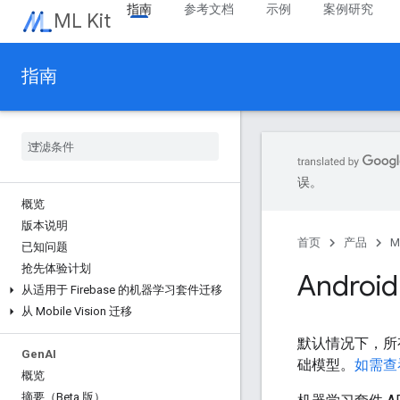
指南
参考文档
示例
案例研究
ML Kit
指南
误。
概览
版本说明
首页
产品
M
已知问题
抢先体验计划
Andr
从适用于 Firebase 的机器学习套件迁移
从 Mobile Vision 迁移
默认情况下，所
Gen
AI
础模型。
如需查
概览
摘要（Beta 版）