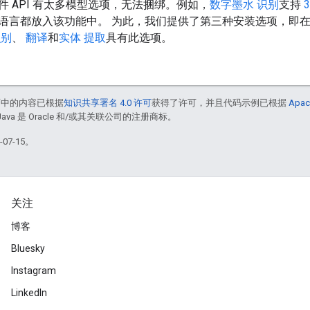
件 API 有太多模型选项，无法捆绑。例如，
数字墨水 识别
支持
语言都放入该功能中。 为此，我们提供了第三种安装选项，即
识别
、
翻译
和
实体 提取
具有此选项。
面中的内容已根据
知识共享署名 4.0 许可
获得了许可，并且代码示例已根据
Apac
Java 是 Oracle 和/或其关联公司的注册商标。
07-15。
关注
博客
Bluesky
Instagram
LinkedIn