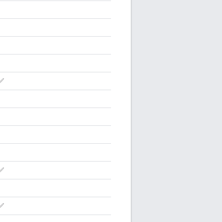
✅
✅
✅