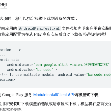
模型
选项时，您可以指定模型下载到设备的方式：
过向应用的
AndroidManifest.xml
文件添加声明来启用
在安装
将应用配置为在从 Play 商店安装后自动下载条形码扫描模型：
cation
...
>

...
<
meta
-
data
android
:
name
=
"com.google.mlkit.vision.DEPENDENCIES"
android
:
value
=
"barcode"
 >

<
!
--
To
use
multiple
models
:
android
:
value
=
"barcode,mod
ication
oogle Play 服务
ModuleInstallClient API
请求显式下载
。
启用在安装时下载模型的选项或请求显式下载，模型将在您首次运
理请求将失败。