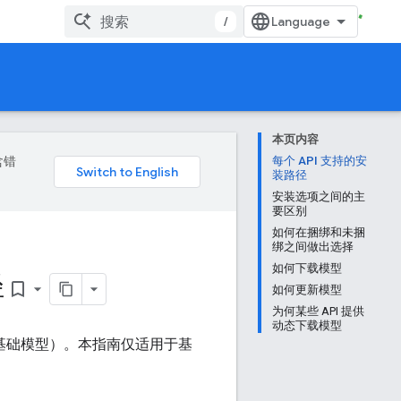
/
本页内容
含错
每个 API 支持的安
装路径
安装选项之间的主
要区别
如何在捆绑和未捆
绑之间做出选择
如何下载模型
径
bookmark_border
如何更新模型
为何某些 API 提供
动态下载模型
为基础模型）。本指南仅适用于基