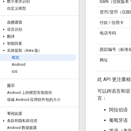
ISBN（仅限版本 
数字墨水识别
自定义模型
货币/货币（仅
付款 / 信用卡
自然语言
语言识别
电话号码
翻译
智能回复
跟踪编号（标准
实体提取（Beta 版）
概览
网址
Android
i
OS
此 API 更
提示
可以跨语言和语
Android 上的模型安装路径
言：
缩减 Android 应用软件包的大小
阿拉伯语
哥伦比亚
葡萄牙语
条款和隐私权信息
Android 数据披露
英语（美