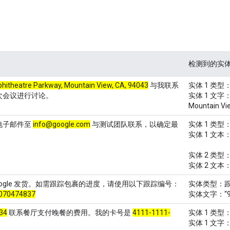
检测到的实
itheatre Parkway, Mountain View, CA, 94043
与我联系
实体 1 类型
次会议进行讨论。
实体 1 文字：“1
Mountain Vi
电子邮件至
info@google.com
与测试团队联系，以确定最
实体 1 类型
实体 1 文本：=
实体 2 类
实体 2 文本：i
oogle 发货。如需跟踪包裹的进度，请使用以下跟踪编号：
实体类型：
070474837
实体文字：“961
34
联系餐厅支付晚餐的费用。我的卡号是
4111-1111-
实体 1 类
实体 1 文字：“