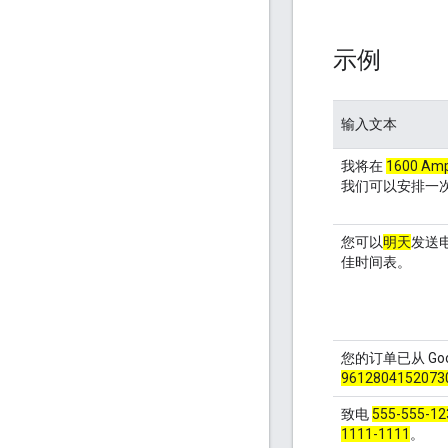
示例
输入文本
我将在
1600 Amph
我们可以安排一
您可以
明天
发送
佳时间表。
您的订单已从 G
9612804152073
致电
555-555-12
1111-1111
。