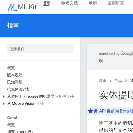
指南
参考文档
示例
案例研究
ML Kit
指南
误。
概览
版本说明
首页
产品
M
已知问题
抢先体验计划
实体提
从适用于 Firebase 的机器学习套件迁移
从 Mobile Vision 迁移
此 API 目前为 B
Gen
AI
除了基本的剪切
概览
提供的与文本的
摘要（Beta 版）