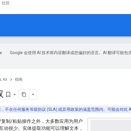
社区
Google 会使用 AI 技术将内容翻译成您偏好的语言。AI 翻译可能包
L Kit
指南
取
bookmark_border
eta 版，不在任何服务等级协议 (SLA) 或弃用政策的涵盖范围内。可能会对此
/复制/粘贴操作之外，大多数应用为用户
互动很少。实体提取功能可以理解文本，