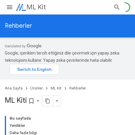
ML Kit
Rehberler
Google, içerikleri tercih ettiğiniz dile çevirmek için yapay zeka
teknolojisini kullanır. Yapay zeka çevirilerinde hata olabilir.
Ana Sayfa
Ürünler
ML Kit
Rehberler
ML Kiti
bookmark_border
Bu sayfada
Yenilikler
Daha fazla bilgi