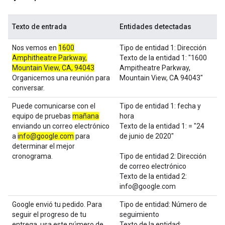
Texto de entrada
Entidades detectadas
Nos vemos en
1600
Tipo de entidad 1: Dirección
Amphitheatre Parkway,
Texto de la entidad 1: "1600
Mountain View, CA, 94043
Ampitheatre Parkway,
Organicemos una reunión para
Mountain View, CA 94043"
conversar.
Puede comunicarse con el
Tipo de entidad 1: fecha y
equipo de pruebas
mañana
hora
enviando un correo electrónico
Texto de la entidad 1: = "24
a
info@google.com
para
de junio de 2020"
determinar el mejor
cronograma.
Tipo de entidad 2: Dirección
de correo electrónico
Texto de la entidad 2:
info@google.com
Google envió tu pedido. Para
Tipo de entidad: Número de
seguir el progreso de tu
seguimiento
entrega, usa este número de
Texto de la entidad: