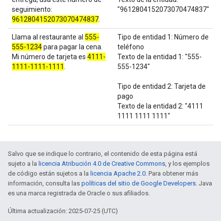
seguimiento:
"9612804152073070474837"
9612804152073070474837
.
Llama al restaurante al
555-
Tipo de entidad 1: Número de
555-1234
para pagar la cena.
teléfono
Mi número de tarjeta es
4111-
Texto de la entidad 1: "555-
1111-1111-1111
.
555-1234"
Tipo de entidad 2: Tarjeta de
pago
Texto de la entidad 2: "4111
1111 1111 1111"
Salvo que se indique lo contrario, el contenido de esta página está
sujeto a la
licencia Atribución 4.0 de Creative Commons
, y los ejemplos
de código están sujetos a la
licencia Apache 2.0
. Para obtener más
información, consulta las
políticas del sitio de Google Developers
. Java
es una marca registrada de Oracle o sus afiliados.
Última actualización: 2025-07-25 (UTC)