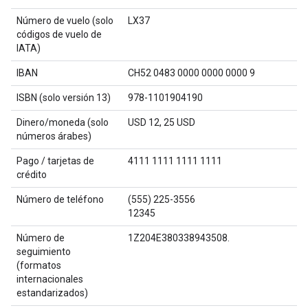
Número de vuelo (solo
LX37
códigos de vuelo de
IATA)
IBAN
CH52 0483 0000 0000 0000 9
ISBN (solo versión 13)
978-1101904190
Dinero/moneda (solo
USD 12, 25 USD
números árabes)
Pago / tarjetas de
4111 1111 1111 1111
crédito
Número de teléfono
(555) 225-3556
12345
Número de
1Z204E380338943508.
seguimiento
(formatos
internacionales
estandarizados)