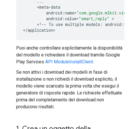
...
      <
meta
-
data
android
:
name
=
"com.google.mlkit.visi
android
:
value
=
"smart_reply"
 >

      <
!
--
To
use
multiple
models
:
android
:
va
<
/
application
Puoi anche controllare esplicitamente la disponibilità
del modello e richiedere il download tramite Google
Play Services
API ModuleInstallClient
.
Se non attivi i download dei modelli in fase di
installazione o non richiedi il download esplicito, il
modello viene scaricato la prima volta che esegui il
generatore di risposte rapide. Le richieste effettuate
prima del completamento del download non
producono risultati.
1
.
Crea un oggetto della