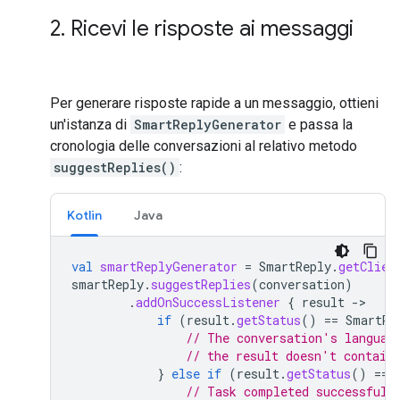
2
.
Ricevi le risposte ai messaggi
Per generare risposte rapide a un messaggio, ottieni
un'istanza di
SmartReplyGenerator
e passa la
cronologia delle conversazioni al relativo metodo
suggestReplies()
:
Kotlin
Java
val
smartReplyGenerator
=
SmartReply
.
getClien
smartReply
.
suggestReplies
(
conversation
)
.
addOnSuccessListener
{
result
->
if
(
result
.
getStatus
()
==
SmartRe
// The conversation's languag
// the result doesn't contain
}
else
if
(
result
.
getStatus
()
==
// Task completed successfull