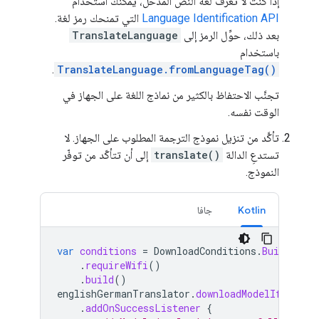
إذا كنت لا تعرف لغة النص المُدخَل، يمكنك استخدام
Language Identification API
التي تمنحك رمز لغة.
بعد ذلك، حوِّل الرمز إلى
TranslateLanguage
باستخدام
.
TranslateLanguage.fromLanguageTag()
تجنَّب الاحتفاظ بالكثير من نماذج اللغة على الجهاز في
الوقت نفسه.
تأكَّد من تنزيل نموذج الترجمة المطلوب على الجهاز. لا
تستدعِ الدالة
translate()
إلى أن تتأكّد من توفّر
النموذج.
Kotlin
جافا
var
conditions
=
DownloadConditions
.
Builder
()
.
requireWifi
()
.
build
()
englishGermanTranslator
.
downloadModelIfNeeded
.
addOnSuccessListener
{