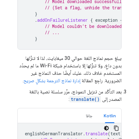
// Model downloaded successfully. Oka
// (Set a flag, unhide the translatio
}
.
addOnFailureListener
{
exception
->
// Model couldn’t be downloaded or oth
// ...
}
يبلغ حجم نماذج اللغة حوالي 30 ميغابايت، لذا لا تنزِّلها
بدون داعٍ، ولا تنزِّلها إلا باستخدام شبكة Wi-Fi ما لم يحدّد
المستخدم خلاف ذلك. عليك أيضًا حذف النماذج غير
الضرورية. راجِع المقالة
إدارة نماذج الترجمة بشكلٍ صريح
.
بعد التأكّد من تنزيل النموذج، مرِّر سلسلة نصية باللغة
المصدر إلى
translate()
:
Kotlin
جافا
englishGermanTranslator
.
translate
(
text
)