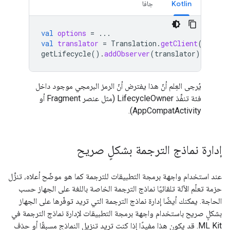
Kotlin
جافا
val
options
=
...
val
translator
=
Translation
.
getClient
(
option
getLifecycle
().
addObserver
(
translator
)
يُرجى العِلم أنّ هذا يفترض أنّ الرمز البرمجي موجود داخل
فئة تنفِّذ ‎LifecycleOwner‎ (مثل عنصر Fragment أو
AppCompatActivity).
إدارة نماذج الترجمة بشكلٍ صريح
عند استخدام واجهة برمجة التطبيقات للترجمة كما هو موضّح أعلاه، تنزِّل
حزمة تعلّم الآلة تلقائيًا نماذج الترجمة الخاصة باللغة على الجهاز حسب
الحاجة. يمكنك أيضًا إدارة نماذج الترجمة التي تريد توفّرها على الجهاز
بشكلٍ صريح باستخدام واجهة برمجة التطبيقات لإدارة نماذج الترجمة في
ML Kit. قد يكون هذا مفيدًا إذا كنت تريد تنزيل النماذج مسبقًا أو حذف