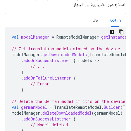
النماذج غير الضرورية من الجهاز.
Kotlin
جافا
val
modelManager
=
RemoteModelManager
.
getInstance
(
// Get translation models stored on the device.
modelManager
.
getDownloadedModels
(
TranslateRemoteMo
.
addOnSuccessListener
{
models
->
// ...
}
.
addOnFailureListener
{
// Error.
}
// Delete the German model if it's on the device.
val
germanModel
=
TranslateRemoteModel
.
Builder
(
Tra
modelManager
.
deleteDownloadedModel
(
germanModel
)
.
addOnSuccessListener
{
// Model deleted.
}