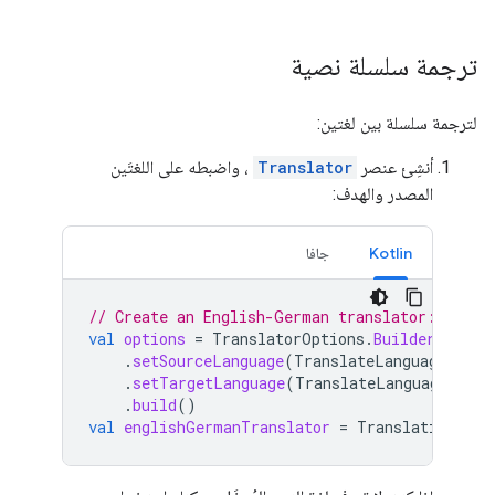
ترجمة سلسلة نصية
لترجمة سلسلة بين لغتين:
أنشِئ عنصر
Translator
، واضبطه على اللغتَين
المصدر والهدف:
Kotlin
جافا
// Create an English-German translator:
val
options
=
TranslatorOptions
.
Builder
()
.
setSourceLanguage
(
TranslateLanguage
.
ENGL
.
setTargetLanguage
(
TranslateLanguage
.
GERM
.
build
()
val
englishGermanTranslator
=
Translation
.
get