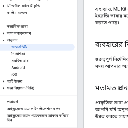
ডিজিটাল কালি স্বীকৃতি
এছাড়াও, ML Kit
কাস্টম মডেল
ইংরেজি ভাষার মধ্
করতে পারে।
স্বভাবিক ভাষা
ভাষা শনাক্তকরণ
অনুবাদ
ব্যবহারের ন
ওভারভিউ
নির্দেশিকা
গুরুত্বপূর্ণ নির্
সমর্থিত ভাষা
সময় আপনার অ্যাপে
Android
i
OS
স্মার্ট উত্তর
মতামত প্রদা
সত্তা নিষ্কাশন (বিটা)
পরামর্শ
প্রাকৃতিক ভাষা প্
অ্যান্ড্রয়েডে মডেল ইনস্টলেশনের পথ
আপনি যদি অনুপযু
অ্যান্ড্রয়েড অ্যাপ প্যাকেজের আকার কমিয়ে
উন্নত করতে সাহা
দিন