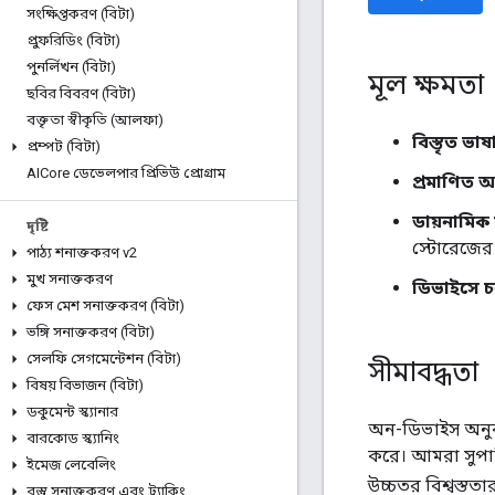
সংক্ষিপ্তকরণ (বিটা)
প্রুফরিডিং (বিটা)
পুনর্লিখন (বিটা)
মূল ক্ষমতা
ছবির বিবরণ (বিটা)
বক্তৃতা স্বীকৃতি (আলফা)
বিস্তৃত ভাষ
প্রম্পট (বিটা)
AICore ডেভেলপার প্রিভিউ প্রোগ্রাম
প্রমাণিত 
ডায়নামিক
দৃষ্টি
স্টোরেজের 
পাঠ্য শনাক্তকরণ v2
মুখ সনাক্তকরণ
ডিভাইসে 
ফেস মেশ সনাক্তকরণ (বিটা)
ভঙ্গি সনাক্তকরণ (বিটা)
সেলফি সেগমেন্টেশন (বিটা)
সীমাবদ্ধতা
বিষয় বিভাজন (বিটা)
ডকুমেন্ট স্ক্যানার
অন-ডিভাইস অনুবা
বারকোড স্ক্যানিং
করে। আমরা সুপার
ইমেজ লেবেলিং
উচ্চতর বিশ্বস্ততা
বস্তু সনাক্তকরণ এবং ট্র্যাকিং