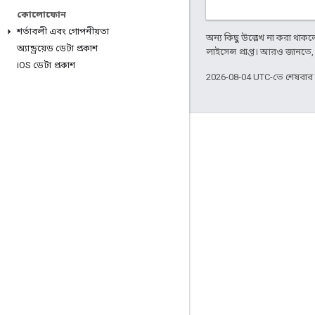
কোলোফোন
শর্তাবলী এবং গোপনীয়তা
অন্য কিছু উল্লেখ না করা থাকলে,
অ্যান্ড্রয়েড ডেটা প্রকাশ
লাইসেন্স প্রাপ্ত। আরও জানতে
i
OS ডেটা প্রকাশ
2026-08-04 UTC-তে শেষবা
জুড়ে থাকা
Google Developer Program
Google Developer Groups
Google Developer Experts
Accelerators
Google Cloud & NVIDIA