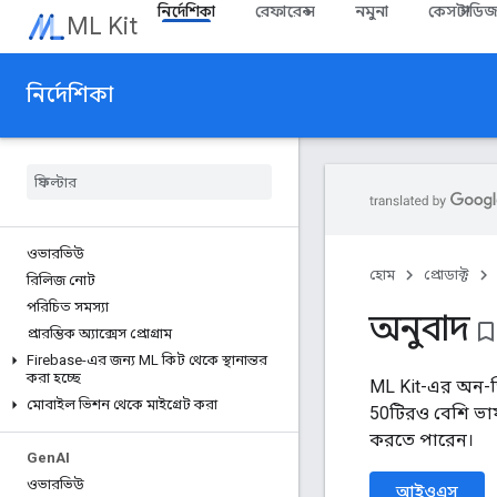
নির্দেশিকা
রেফারেন্স
নমুনা
কেস স্টাডি
ML Kit
নির্দেশিকা
ওভারভিউ
হোম
প্রোডাক্ট
রিলিজ নোট
পরিচিত সমস্যা
অনুবাদ
bookmark_bord
প্রারম্ভিক অ্যাক্সেস প্রোগ্রাম
Firebase-এর জন্য ML কিট থেকে স্থানান্তর
করা হচ্ছে
ML Kit-এর অন-ডি
মোবাইল ভিশন থেকে মাইগ্রেট করা
50টিরও বেশি ভাষ
করতে পারেন।
Gen
AI
ওভারভিউ
আইওএস