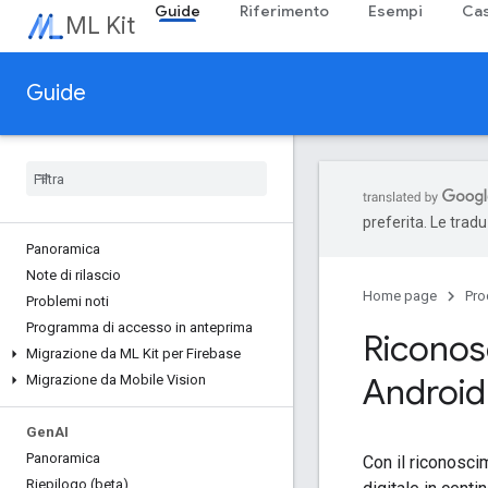
Guide
Riferimento
Esempi
Cas
ML Kit
Guide
preferita. Le trad
Panoramica
Note di rilascio
Home page
Pro
Problemi noti
Programma di accesso in anteprima
Riconosc
Migrazione da ML Kit per Firebase
Android
Migrazione da Mobile Vision
Gen
AI
Panoramica
Con il riconoscim
Riepilogo (beta)