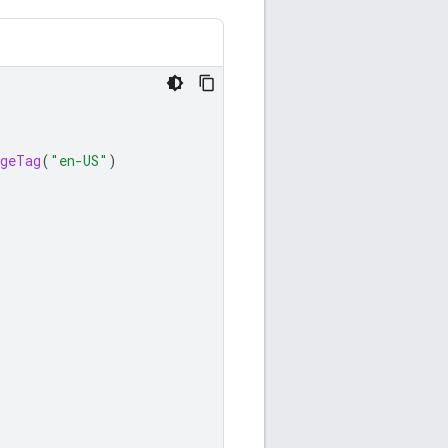
geTag
(
"en-US"
)