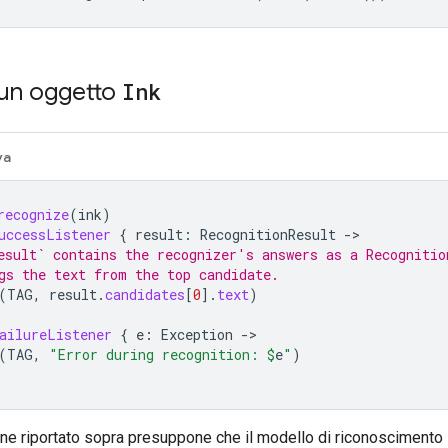
 un oggetto
Ink
va
recognize
(
ink
)
uccessListener
{
result
:
RecognitionResult
->
esult` contains the recognizer's answers as a Recognitio
gs the text from the top candidate.
(
TAG
,
result
.
candidates
[
0
]
.
text
)
ailureListener
{
e
:
Exception
->
(
TAG
,
"Error during recognition: 
$
e
"
)
ne riportato sopra presuppone che il modello di riconoscimento 