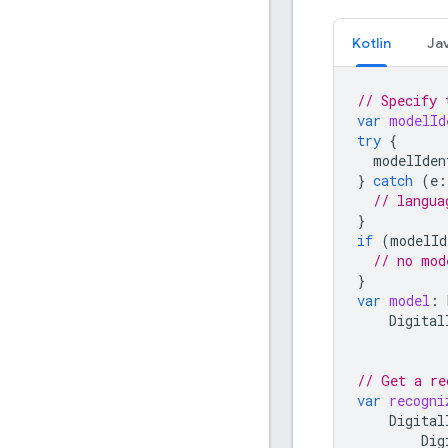
Kotlin
Ja
// Specify 
var
modelId
try
{
modelIden
}
catch
(
e
:
// langua
}
if
(
modelId
// no mod
}
var
model
:
Digital
// Get a re
var
recogni
Digital
Dig