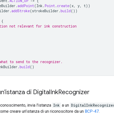
vent
.
ACTION_UP
->
{
eBuilder
.
addPoint
(
Ink
.
Point
.
create
(
x
,
y
,
t
))
ilder
.
addStroke
(
strokeBuilder
.
build
())
{
tion not relevant for ink construction
what to send to the recognizer.
nkBuilder
.
build
()
'istanza di Digital
Ink
Recognizer
riconoscimento, invia l'istanza
Ink
a un
DigitalInkRecognize
ome creare un'istanza di un riconoscitore da un
BCP-47
.