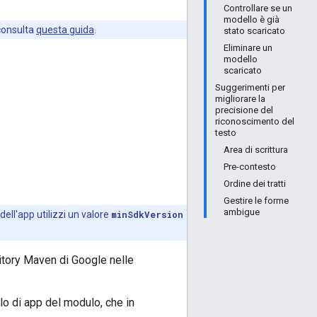
Controllare se un
modello è già
 consulta
questa guida
.
stato scaricato
Eliminare un
modello
scaricato
Suggerimenti per
migliorare la
precisione del
riconoscimento del
testo
Area di scrittura
Pre-contesto
Ordine dei tratti
Gestire le forme
ambigue
 dell'app utilizzi un valore
minSdkVersion
ository Maven di Google nelle
llo di app del modulo, che in