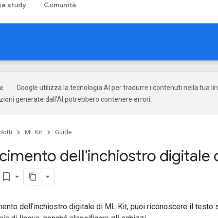
e study
Comunità
Google utilizza la tecnologia AI per tradurre i contenuti nella tua l
uzioni generate dall'AI potrebbero contenere errori.
dotti
ML Kit
Guide
imento dell'inchiostro digitale 
bookmark_border
ento dell'inchiostro digitale di ML Kit, puoi riconoscere il testo