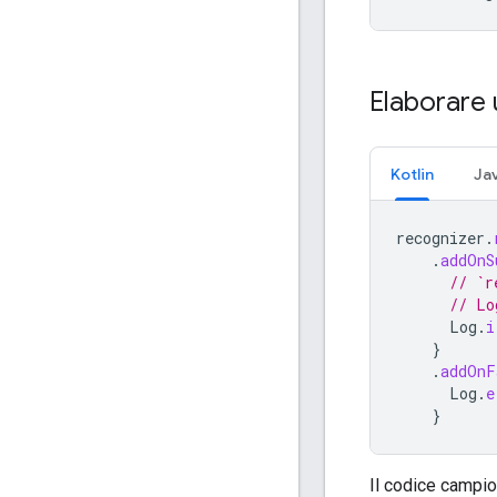
Elaborare
Kotlin
Ja
recognizer
.
.
addOnS
// `r
// Lo
Log
.
i
}
.
addOnF
Log
.
e
}
Il codice campio