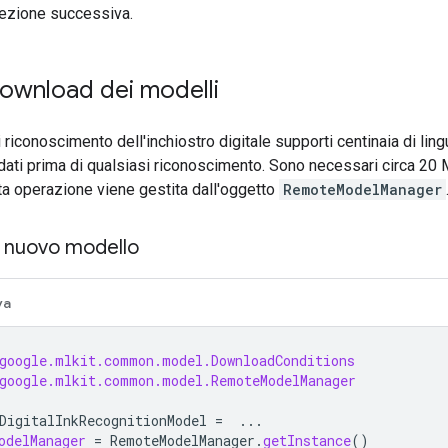
sezione successiva.
download dei modelli
 riconoscimento dell'inchiostro digitale supporti centinaia di lin
 dati prima di qualsiasi riconoscimento. Sono necessari circa 20 
ta operazione viene gestita dall'oggetto
RemoteModelManager
n nuovo modello
va
google.mlkit.common.model.DownloadConditions
google.mlkit.common.model.RemoteModelManager
DigitalInkRecognitionModel
=
...
odelManager
=
RemoteModelManager
.
getInstance
()