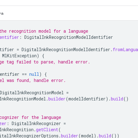
va
the recognition model for a language
entifier
:
DigitalInkRecognitionModelIdentifier
tifier
=
DigitalInkRecognitionModelIdentifier
.
fromLangua
MlKitException
)
{
ge tag failed to parse, handle error.
entifier
==
null
)
{
el was found, handle error.
DigitalInkRecognitionModel
=
InkRecognitionModel
.
builder
(
modelIdentifier
).
build
()
cognizer for the language
zer
:
DigitalInkRecognizer
=
InkRecognition
.
getClient
(
italInkRecognizerOptions
.
builder
(
model
).
build
())