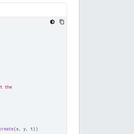
t the
create
(
x
,
y
,
t
))