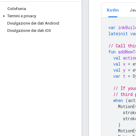
Colofonia
Kotlin
Ja
Termini e privacy
Divulgazione dei dati Android
var
inkBuil
Divulgazione dei dati i
OS
lateinit
va
// Call thi
fun
addNewT
val
actio
val
x
=
e
val
y
=
e
var
t
=
S
// If you
// third 
when
(
act
MotionE
strok
strok
}
MotionE