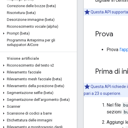
digitale in centi
Correzione delle bozze (beta)
Questa API supporta 
Riscrivitura (beta)
Descrizione immagine (beta)
Riconoscimento vocale (alpha)
Prova
Prompt (beta)
Programma Anteprima per gli
sviluppatori AICore
Prova
l'ap
Visione artificiale
Riconoscimento del testo v2
Prima di in
Rilevamento facciale
Rilevamento mesh facciale (beta)
Rilevamento della posizione (beta)
Questa API richiede il
Segmentazione selfie (beta)
pari a 23 o superiore.
Segmentazione dell'argomento (beta)
Nel file
b
Scanner
sezioni
b
Scansione di codici a barre
Etichettatura delle immagini
Aggiungi le
Rilevamento e monitoraggio degli