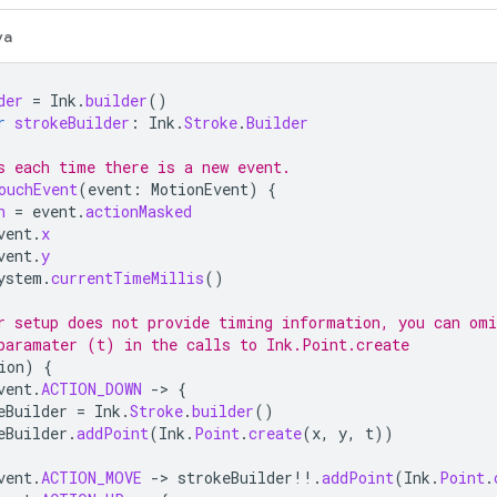
va
der
=
Ink
.
builder
()
r
strokeBuilder
:
Ink
.
Stroke
.
Builder
s each time there is a new event.
ouchEvent
(
event
:
MotionEvent
)
{
n
=
event
.
actionMasked
vent
.
x
vent
.
y
ystem
.
currentTimeMillis
()
r setup does not provide timing information, you can omi
paramater (t) in the calls to Ink.Point.create
ion
)
{
vent
.
ACTION_DOWN
->
{
eBuilder
=
Ink
.
Stroke
.
builder
()
eBuilder
.
addPoint
(
Ink
.
Point
.
create
(
x
,
y
,
t
))
vent
.
ACTION_MOVE
->
strokeBuilder
!!
.
addPoint
(
Ink
.
Point
.