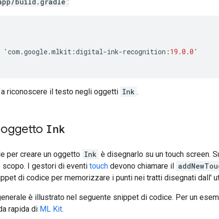
app/build.gradle
:
'
com
.
google
.
mlkit
:
digital
-
ink
-
recognition
:
19.0.0
'
 a riconoscere il testo negli oggetti
Ink
.
 oggetto
Ink
le per creare un oggetto
Ink
è disegnarlo su un touch screen. Su
scopo. I gestori di eventi
touch
devono chiamare il
addNewTou
ppet di codice per memorizzare i punti nei tratti disegnati dall' 
enerale è illustrato nel seguente snippet di codice. Per un ese
da rapida di
ML Kit
.