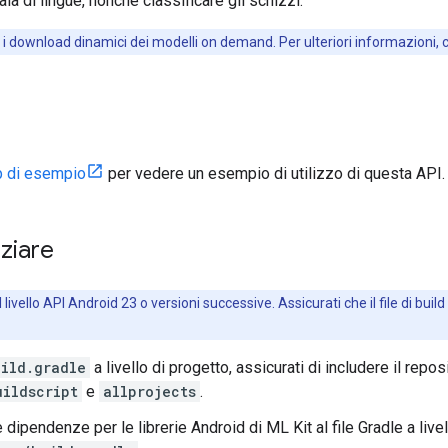
naia di lingue, nonché classificare gli schizzi.
i download dinamici dei modelli on demand. Per ulteriori informazioni,
p di esempio
per vedere un esempio di utilizzo di questa API.
iziare
 livello API Android 23 o versioni successive. Assicurati che il file di build
uild.gradle
a livello di progetto, assicurati di includere il rep
uildscript
e
allprojects
.
 dipendenze per le librerie Android di ML Kit al file Gradle a live