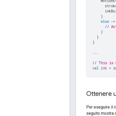
MotionE
strok
inkBu
}
else
->
// Ac
}
}
}
...
// This is 
val
ink
=
i
Ottenere un
Per eseguire il 
seguito mostra c