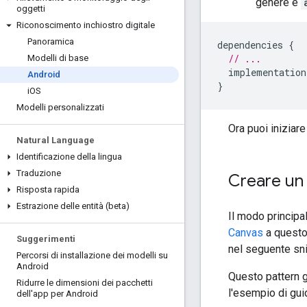
genere è
oggetti
Riconoscimento inchiostro digitale
Panoramica
dependencies
{
// ...
Modelli di base
implementation
Android
}
i
OS
Modelli personalizzati
Ora puoi iniziare
Natural Language
Identificazione della lingua
Traduzione
Creare un
Risposta rapida
Estrazione delle entità (beta)
Il modo principa
Canvas
a questo 
Suggerimenti
nel seguente sni
Percorsi di installazione dei modelli su
Android
Questo pattern g
Ridurre le dimensioni dei pacchetti
l'esempio di gui
dell'app per Android