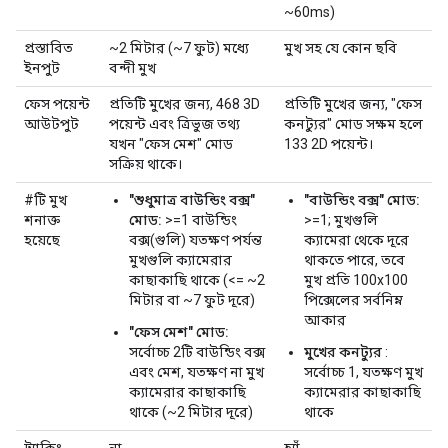
~60ms)
প্রস্তাবিত
~2 মিটার (~7 ফুট) মধ্যে
মুখ সহ যে কোন ছবি
ইনপুট
বন্দী মুখ
ফেস পয়েন্ট
প্রতিটি মুখের জন্য, 468 3D
প্রতিটি মুখের জন্য, "ফেস
আউটপুট
পয়েন্ট এবং ত্রিভুজ তথ্য
কনট্যুর" মোড সক্ষম হলে
যখন "ফেস মেশ" মোড
133 2D পয়েন্ট।
সক্রিয় থাকে।
#টি মুখ
"শুধুমাত্র বাউন্ডিং বক্স"
"বাউন্ডিং বক্স" মোড:
শনাক্ত
মোড:
>=1 বাউন্ডিং
>=1; মুখগুলি
হয়েছে
বক্স(গুলি) যতক্ষণ পর্যন্ত
ক্যামেরা থেকে দূরে
মুখগুলি ক্যামেরার
থাকতে পারে, তবে
কাছাকাছি থাকে (<= ~2
মুখ প্রতি 100x100
মিটার বা ~7 ফুট দূরে)
পিক্সেলের সর্বনিম্ন
আকার
"ফেস মেশ" মোড:
সর্বোচ্চ 2টি বাউন্ডিং বক্স
মুখের কনট্যুর
:
এবং মেশ, যতক্ষণ না মুখ
সর্বোচ্চ 1, যতক্ষণ মুখ
ক্যামেরার কাছাকাছি
ক্যামেরার কাছাকাছি
থাকে (~2 মিটার দূরে)
থাকে
ট্র্যাকিং
না
হ্যাঁ