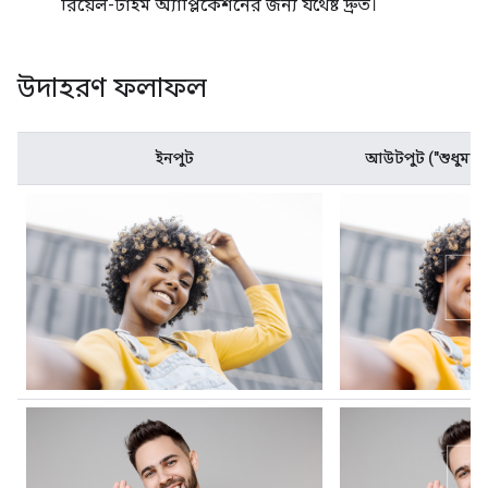
রিয়েল-টাইম অ্যাপ্লিকেশনের জন্য যথেষ্ট দ্রুত।
উদাহরণ ফলাফল
ইনপুট
আউটপুট ("শুধুমাত্র 