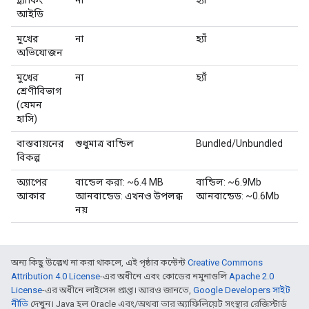
আইডি
মুখের
না
হ্যাঁ
অভিযোজন
মুখের
না
হ্যাঁ
শ্রেণীবিভাগ
(যেমন
হাসি)
বাস্তবায়নের
শুধুমাত্র বান্ডিল
Bundled/Unbundled
বিকল্প
অ্যাপের
বান্ডেল করা: ~6.4 MB
বান্ডিল: ~6.9Mb
আকার
আনবান্ডেড: এখনও উপলব্ধ
আনবান্ডেড: ~0.6Mb
নয়
অন্য কিছু উল্লেখ না করা থাকলে, এই পৃষ্ঠার কন্টেন্ট
Creative Commons
Attribution 4.0 License
-এর অধীনে এবং কোডের নমুনাগুলি
Apache 2.0
License
-এর অধীনে লাইসেন্স প্রাপ্ত। আরও জানতে,
Google Developers সাইট
নীতি
দেখুন। Java হল Oracle এবং/অথবা তার অ্যাফিলিয়েট সংস্থার রেজিস্টার্ড