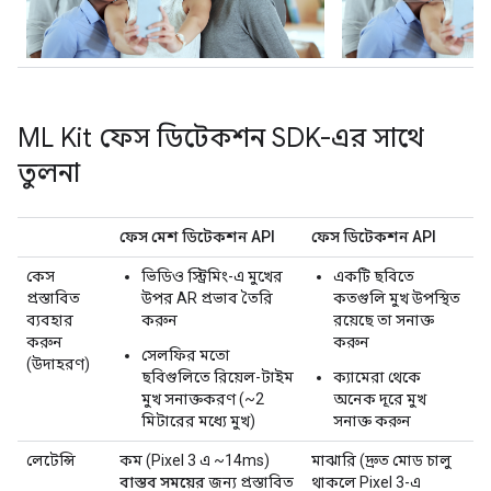
ML Kit ফেস ডিটেকশন SDK-এর সাথে
তুলনা
ফেস মেশ ডিটেকশন API
ফেস ডিটেকশন API
কেস
ভিডিও স্ট্রিমিং-এ মুখের
একটি ছবিতে
প্রস্তাবিত
উপর AR প্রভাব তৈরি
কতগুলি মুখ উপস্থিত
ব্যবহার
করুন
রয়েছে তা সনাক্ত
করুন
করুন
সেলফির মতো
(উদাহরণ)
ছবিগুলিতে রিয়েল-টাইম
ক্যামেরা থেকে
মুখ সনাক্তকরণ (~2
অনেক দূরে মুখ
মিটারের মধ্যে মুখ)
সনাক্ত করুন
লেটেন্সি
কম (Pixel 3 এ ~14ms)
মাঝারি (দ্রুত মোড চালু
বাস্তব সময়ের
জন্য প্রস্তাবিত
থাকলে Pixel 3-এ