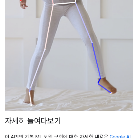
15
LEFT_WRIST
(1073.8956,
0.9737737
654.9725,
-820.93463)
16
RIGHT_WRIST
(218.27956,
0.995568입니다.
1015.70435,
-683.6567)
17
LEFT_PINKY
(1146.1635,
0.95273364
609.6432,
-956.9976)
18
RIGHT_PINKY
(176.17755,
0.9785348
1065.838,
-776.5006)
자세히 들여다보기
이 API의 기본 ML 모델 구현에 대한 자세한 내용은
Google AI