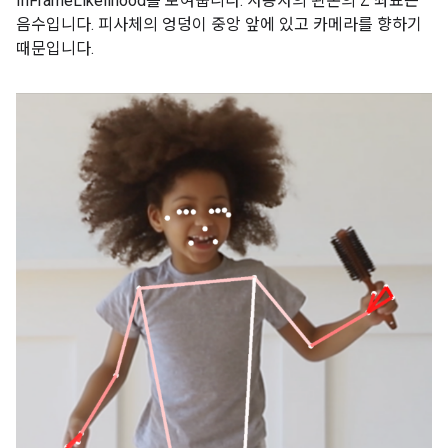
InFrameLikelihood를 보여줍니다. 사용자의 왼손의 Z 좌표는
음수입니다. 피사체의 엉덩이 중앙 앞에 있고 카메라를 향하기
때문입니다.
명
유형
직위
InFrameLikelihood
소
11
LEFT_SHOULDER
(734.9671,
0.9999038
550.7924,
-118.11934)
12
RIGHT_SHOULDER
(391.27032,
0.9999894입니다.
583.2485,
-321.15836)
13
LEFT_ELBOW
(903.83704,
0.9836427
754.676,
-219.67009)
14
RIGHT_ELBOW
(322.18152,
0.99970156
842.5973,
-179.28519)