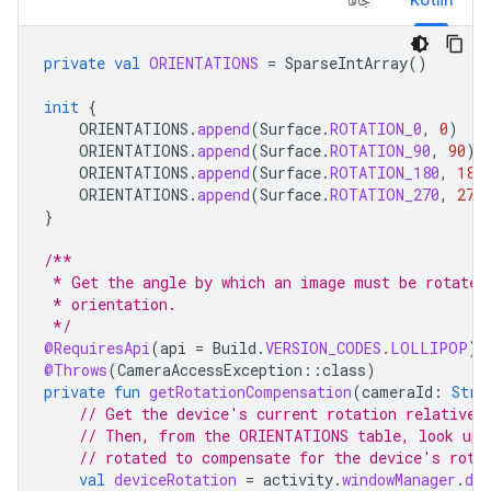
Kotlin
جافا
private
val
ORIENTATIONS
=
SparseIntArray
()
init
{
ORIENTATIONS
.
append
(
Surface
.
ROTATION_0
,
0
)
ORIENTATIONS
.
append
(
Surface
.
ROTATION_90
,
90
)
ORIENTATIONS
.
append
(
Surface
.
ROTATION_180
,
180
ORIENTATIONS
.
append
(
Surface
.
ROTATION_270
,
270
}
/**
 * Get the angle by which an image must be rotated
 * orientation.
 */
@RequiresApi
(
api
=
Build
.
VERSION_CODES
.
LOLLIPOP
)
@Throws
(
CameraAccessException
::
class
)
private
fun
getRotationCompensation
(
cameraId
:
Stri
// Get the device's current rotation relative 
// Then, from the ORIENTATIONS table, look up 
// rotated to compensate for the device's rota
val
deviceRotation
=
activity
.
windowManager
.
def