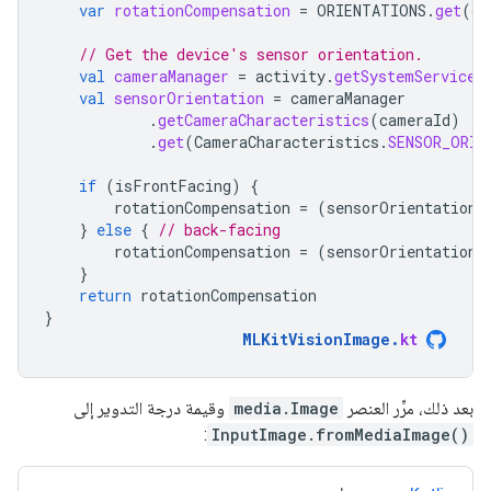
var
rotationCompensation
=
ORIENTATIONS
.
get
(
de
// Get the device's sensor orientation.
val
cameraManager
=
activity
.
getSystemService
(
val
sensorOrientation
=
cameraManager
.
getCameraCharacteristics
(
cameraId
)
.
get
(
CameraCharacteristics
.
SENSOR_ORIE
if
(
isFrontFacing
)
{
rotationCompensation
=
(
sensorOrientation
}
else
{
// back-facing
rotationCompensation
=
(
sensorOrientation
}
return
rotationCompensation
}
MLKitVisionImage
.
kt
بعد ذلك، مرِّر العنصر
media.Image
وقيمة درجة التدوير إلى
:
InputImage.fromMediaImage()