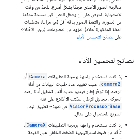
معالجة الصور الأصغر حجمًا بشكل أسرع. للحدّ من وقت
الاستجابة، احرص على أن يشغل النص أكبر مساحة ممكنة
من الصورة، والتقط الصور بدقة أقل (مع مراعاة متطلبات
الدقة المذكورة أعلاه). لمزيد من المعلومات، يُرجى الاطّلاع
على
نصائح لتحسين الأداء
.
نصائح لتحسين الأداء
إذا كنت تستخدم واجهة برمجة التطبيقات
Camera
أو
camera2
، عليك تقييد عدد طلبات البيانات من أداة
الرصد. إذا توفّر إطار فيديو جديد أثناء تشغيل أداة رصد
الحركة، تجاهِل الإطار. يمكنك الاطّلاع على فئة
VisionProcessorBase
في نموذج تطبيق البدء
السريع للحصول على مثال.
إذا كنت تستخدم واجهة برمجة التطبيقات
CameraX
،
تأكَّد من ضبط استراتيجية الضغط الخلفي على القيمة