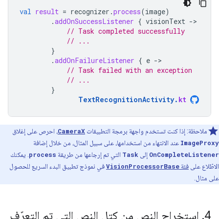
val
result
=
recognizer
.
process
(
image
)
.
addOnSuccessListener
{
visionText
-
// Task completed successfully
// ...
}
.
addOnFailureListener
{
e
-
// Task failed with an exception
// ...
}
TextRecognitionActivity
.
kt
ملاحظة: إذا كنت تستخدم واجهة برمجة التطبيقات
CameraX
، احرص على إغلاق
ImageProxy
عند الانتهاء من استخدامها، على سبيل المثال، من خلال إضافة
OnCompleteListener
إلى
Task
التي تم إرجاعها من طريقة
process
. يمكنك
الاطّلاع على
فئة
VisionProcessorBase
في نموذج تطبيق البدء السريع للحصول
على مثال.
4
.
استخراج النص من كتل النص التي تم التعرّف