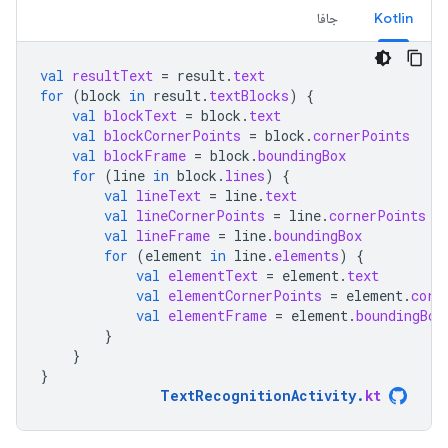
Kotlin
جافا
val
resultText
=
result
.
text
for
(
block
in
result
.
textBlocks
)
{
val
blockText
=
block
.
text
val
blockCornerPoints
=
block
.
cornerPoints
val
blockFrame
=
block
.
boundingBox
for
(
line
in
block
.
lines
)
{
val
lineText
=
line
.
text
val
lineCornerPoints
=
line
.
cornerPoints
val
lineFrame
=
line
.
boundingBox
for
(
element
in
line
.
elements
)
{
val
elementText
=
element
.
text
val
elementCornerPoints
=
element
.
corn
val
elementFrame
=
element
.
boundingBox
}
}
}
TextRecognitionActivity
.
kt