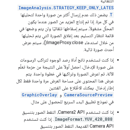
التلقائية
ImageAnalysis.STRATEGY_KEEP_ONLY_LATES
T
. يضمن ذلك عدم إرسال أكثر من صورة واحدة لتحليلها
في كل مرة. إذا تم إنتاج المزيد من الصور عندما يكون
المحلّل مشغولاً، سيتم إسقاطها تلقائيًا ولن يتم وضعها في
قائمة انتظار التسليم. بعد إغلاق الصورة التي يتم تحليلها
من خلال استدعاء ImageProxy.close()، سيتم عرض
أحدث صورة تالية.
إذا كنت تستخدم ناتج أداة رصد الوجوه لتراكب الرسومات
على صورة الإدخال، احصل أولاً على النتيجة من حزمة تعلّم
الآلة، ثم اعرض الصورة وتراكبها في خطوة واحدة. يتم
عرض هذا المحتوى على مساحة العرض مرة واحدة فقط لكل
إطار إدخال. يمكنك الاطّلاع على الفئتين
CameraSourcePreview
و
GraphicOverlay
في نموذج تطبيق البدء السريع للحصول على مثال.
إذا كنت تستخدم Camera2 API، التقط الصور بتنسيق
ImageFormat.YUV_420_888
. إذا كنت تستخدم
Camera API القديمة، التقط الصور بتنسيق