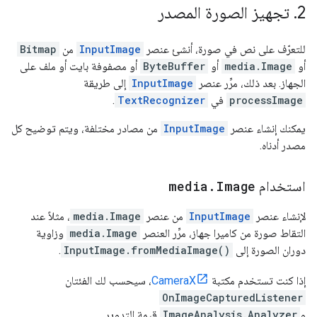
2
.
تجهيز الصورة المصدر
للتعرّف على نص في صورة، أنشئ عنصر
InputImage
من
Bitmap
أو
media.Image
أو
ByteBuffer
أو مصفوفة بايت أو ملف على
الجهاز. بعد ذلك، مرِّر عنصر
InputImage
إلى طريقة
processImage
في
TextRecognizer
.
يمكنك إنشاء عنصر
InputImage
من مصادر مختلفة، ويتم توضيح كل
مصدر أدناه.
استخدام
Image
.
media
لإنشاء عنصر
InputImage
من عنصر
media.Image
، مثلاً عند
التقاط صورة من كاميرا جهاز، مرِّر العنصر
media.Image
وزاوية
دوران الصورة إلى
InputImage.fromMediaImage()
.
إذا كنت تستخدم مكتبة
CameraX
، سيحسب لك الفئتان
OnImageCapturedListener
و
ImageAnalysis.Analyzer
قيمة التدوير.