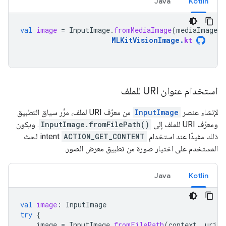
Java
Kotlin
val
image
=
InputImage
.
fromMediaImage
(
mediaImage
,
MLKitVisionImage
.
kt
استخدام عنوان URI للملف
لإنشاء عنصر
InputImage
من معرّف URI لملف، مرِّر سياق التطبيق
ومعرّف URI للملف إلى
InputImage.fromFilePath()
. ويكون
ذلك مفيدًا عند استخدام
ACTION_GET_CONTENT
intent لحث
المستخدم على اختيار صورة من تطبيق معرض الصور.
Java
Kotlin
val
image
:
InputImage
try
{
image
=
InputImage
.
fromFilePath
(
context
,
uri
)