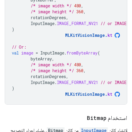
/* image width */
480
,
/* image height */
360
,
rotationDegrees
,
InputImage
.
IMAGE_FORMAT_NV21
// or IMAGE_F
)
MLKitVisionImage
.
kt
// Or:
val
image
=
InputImage
.
fromByteArray
(
byteArray
,
/* image width */
480
,
/* image height */
360
,
rotationDegrees
,
InputImage
.
IMAGE_FORMAT_NV21
// or IMAGE_F
)
MLKitVisionImage
.
kt
استخدام
Bitmap
لإنشاء كائن
InputImage
من كائن
Bitmap
، عليك إجراء التصريح