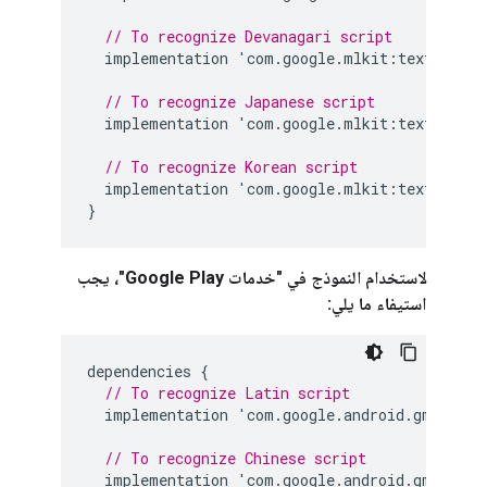
// To recognize Devanagari script
implementation
'
com
.
google
.
mlkit
:
text
-
recog
// To recognize Japanese script
implementation
'
com
.
google
.
mlkit
:
text
-
recog
// To recognize Korean script
implementation
'
com
.
google
.
mlkit
:
text
-
recog
}
لاستخدام النموذج في "خدمات Google Play"، يجب
استيفاء ما يلي:
dependencies
{
// To recognize Latin script
implementation
'
com
.
google
.
android
.
gms
:
play
// To recognize Chinese script
implementation
'
com
.
google
.
android
.
gms
:
play