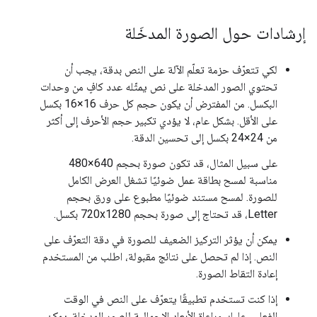
إرشادات حول الصورة المدخَلة
لكي تتعرّف حزمة تعلّم الآلة على النص بدقة، يجب أن
تحتوي الصور المدخلة على نص يمثّله عدد كافٍ من وحدات
البكسل. من المفترض أن يكون حجم كل حرف 16×16 بكسل
على الأقل. بشكل عام، لا يؤدي تكبير حجم الأحرف إلى أكثر
من 24×24 بكسل إلى تحسين الدقة.
على سبيل المثال، قد تكون صورة بحجم 640×480
مناسبة لمسح بطاقة عمل ضوئيًا تشغل العرض الكامل
للصورة. لمسح مستند ضوئيًا مطبوع على ورق بحجم
Letter، قد تحتاج إلى صورة بحجم 720x1280 بكسل.
يمكن أن يؤثر التركيز الضعيف للصورة في دقة التعرّف على
النص. إذا لم تحصل على نتائج مقبولة، اطلب من المستخدم
إعادة التقاط الصورة.
إذا كنت تستخدم تطبيقًا يتعرّف على النص في الوقت
الفعلي، عليك مراعاة الأبعاد الإجمالية للصور المدخلة. يمكن