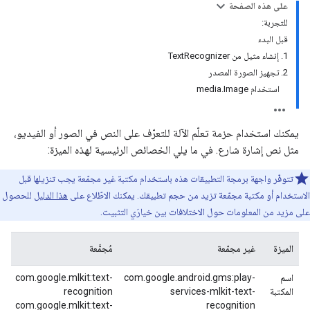
على هذه الصفحة
للتجربة:
قبل البدء
1. إنشاء مثيل من TextRecognizer
2. تجهيز الصورة المصدر
استخدام media.Image
يمكنك استخدام حزمة تعلّم الآلة للتعرّف على النص في الصور أو الفيديو،
مثل نص إشارة شارع. في ما يلي الخصائص الرئيسية لهذه الميزة:
تتوفّر واجهة برمجة التطبيقات هذه باستخدام مكتبة غير مجمّعة يجب تنزيلها قبل
الاستخدام أو مكتبة مجمّعة تزيد من حجم تطبيقك. يمكنك الاطّلاع على
هذا الدليل
للحصول
على مزيد من المعلومات حول الاختلافات بين خيارَي التثبيت.
الميزة
غير مجمّعة
مُجمَّعة
اسم
com.google.android.gms:play-
com.google.mlkit:text-
المكتبة
services-mlkit-text-
recognition
com.google.mlkit:text-
recognition