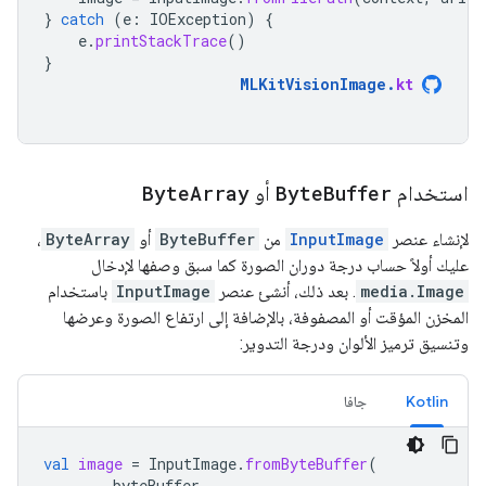
}
catch
(
e
:
IOException
)
{
e
.
printStackTrace
()
}
MLKitVisionImage
.
kt
استخدام
Buffer
Byte
أو
Array
Byte
لإنشاء عنصر
InputImage
من
ByteBuffer
أو
ByteArray
،
عليك أولاً حساب درجة دوران الصورة كما سبق وصفها لإدخال
media.Image
. بعد ذلك، أنشئ عنصر
InputImage
باستخدام
المخزن المؤقت أو المصفوفة، بالإضافة إلى ارتفاع الصورة وعرضها
وتنسيق ترميز الألوان ودرجة التدوير:
Kotlin
جافا
val
image
=
InputImage
.
fromByteBuffer
(
byteBuffer
,