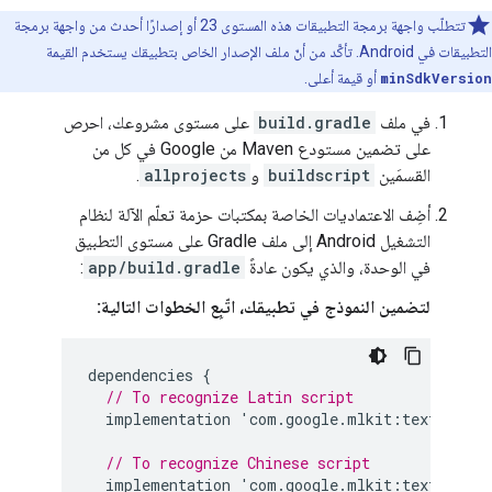
تتطلّب واجهة برمجة التطبيقات هذه المستوى 23 أو إصدارًا أحدث من واجهة برمجة
التطبيقات في Android. تأكَّد من أنّ ملف الإصدار الخاص بتطبيقك يستخدم القيمة
minSdkVersion
أو قيمة أعلى.
في ملف
build.gradle
على مستوى مشروعك، احرص
على تضمين مستودع Maven من Google في كل من
القسمَين
buildscript
و
allprojects
.
أضِف الاعتماديات الخاصة بمكتبات حزمة تعلّم الآلة لنظام
التشغيل Android إلى ملف Gradle على مستوى التطبيق
في الوحدة، والذي يكون عادةً
app/build.gradle
:
لتضمين النموذج في تطبيقك، اتّبِع الخطوات التالية:
dependencies
{
// To recognize Latin script
implementation
'
com
.
google
.
mlkit
:
text
-
recog
// To recognize Chinese script
implementation
'
com
.
google
.
mlkit
:
text
-
recog