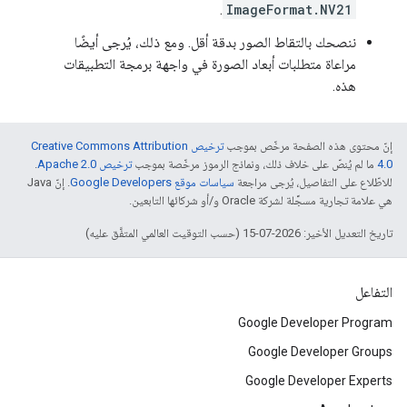
.
ImageFormat.NV21
ننصحك بالتقاط الصور بدقة أقل. ومع ذلك، يُرجى أيضًا
مراعاة متطلبات أبعاد الصورة في واجهة برمجة التطبيقات
هذه.
إنّ محتوى هذه الصفحة مرخّص بموجب
ترخيص Creative Commons Attribution
4.0‏
ما لم يُنصّ على خلاف ذلك، ونماذج الرموز مرخّصة بموجب
ترخيص Apache 2.0‏
.
للاطّلاع على التفاصيل، يُرجى مراجعة
سياسات موقع Google Developers‏
. إنّ Java
هي علامة تجارية مسجَّلة لشركة Oracle و/أو شركائها التابعين.
تاريخ التعديل الأخير: 2026-07-15 (حسب التوقيت العالمي المتفَّق عليه)
التفاعل
Google Developer Program
Google Developer Groups
Google Developer Experts