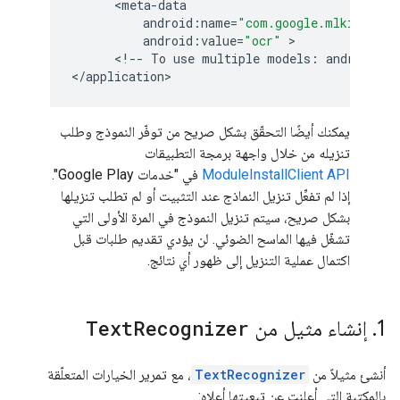
      <
meta
-
data
android
:
name
=
"com.google.mlkit.visi
android
:
value
=
"ocr"
 >

      <
!
--
To
use
multiple
models
:
android
:
va
<
/
application
يمكنك أيضًا التحقّق بشكل صريح من توفّر النموذج وطلب
تنزيله من خلال واجهة برمجة التطبيقات
ModuleInstallClient API
في "خدمات Google Play".
إذا لم تفعِّل تنزيل النماذج عند التثبيت أو لم تطلب تنزيلها
بشكل صريح، سيتم تنزيل النموذج في المرة الأولى التي
تشغّل فيها الماسح الضوئي. لن يؤدي تقديم طلبات قبل
اكتمال عملية التنزيل إلى ظهور أي نتائج.
1
.
إنشاء مثيل من
Recognizer
Text
أنشئ مثيلاً من
TextRecognizer
، مع تمرير الخيارات المتعلّقة
بالمكتبة التي أعلنت عن تبعيتها أعلاه: