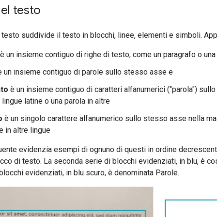
del testo
 testo suddivide il testo in blocchi, linee, elementi e simboli. A
è un insieme contiguo di righe di testo, come un paragrafo o una
 un insieme contiguo di parole sullo stesso asse e
to
è un insieme contiguo di caratteri alfanumerici ("parola") sul
 lingue latine o una parola in altre
o
è un singolo carattere alfanumerico sullo stesso asse nella mag
e in altre lingue
nte evidenzia esempi di ognuno di questi in ordine decrescente
occo di testo. La seconda serie di blocchi evidenziati, in blu, è cos
 blocchi evidenziati, in blu scuro, è denominata Parole.