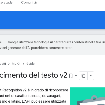
e study
Comunità
Google utilizza la tecnologia AI per tradurre i contenuti nella tua l
uzioni generate dall'AI potrebbero contenere errori.
dotti
ML Kit
Guide
cimento del testo v2
bookmark_border
t Recognition v2 è in grado di riconoscere
iasi set di caratteri cinese, devanagari,
ano e latino. L'API può essere utilizzata