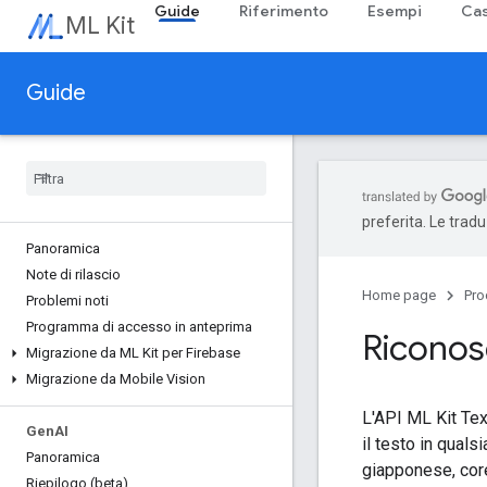
Guide
Riferimento
Esempi
Cas
ML Kit
Guide
preferita. Le trad
Panoramica
Note di rilascio
Home page
Pro
Problemi noti
Programma di accesso in anteprima
Riconos
Migrazione da ML Kit per Firebase
Migrazione da Mobile Vision
L'API ML Kit Tex
Gen
AI
il testo in quals
Panoramica
giapponese, core
Riepilogo (beta)