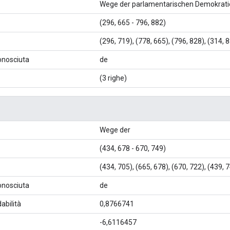
Wege der parlamentarischen Demokrati
(296, 665 - 796, 882)
(296, 719), (778, 665), (796, 828), (314, 
conosciuta
de
(3 righe)
Wege der
(434, 678 - 670, 749)
(434, 705), (665, 678), (670, 722), (439, 
conosciuta
de
abilità
0,8766741
-6,6116457