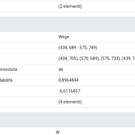
(2 elementi)
Wege
(434, 689 - 575, 749)
(434, 705), (570, 689), (575, 733), (439, 
conosciuta
de
abilità
0,8964844
-6,6116457
(4 elementi)
W