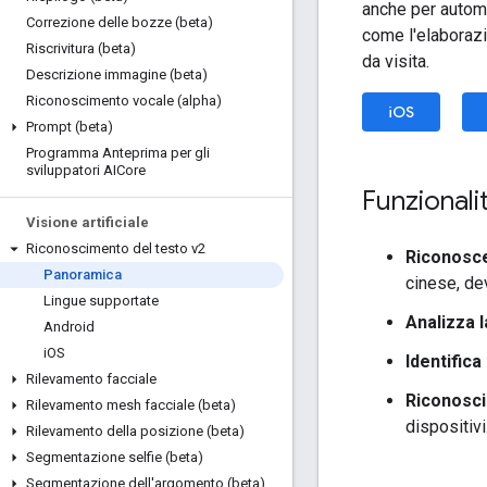
anche per automat
Correzione delle bozze (beta)
come l'elaborazio
Riscrivitura (beta)
da visita.
Descrizione immagine (beta)
Riconoscimento vocale (alpha)
iOS
Prompt (beta)
Programma Anteprima per gli
sviluppatori AICore
Funzionali
Visione artificiale
Riconoscimento del testo v2
Riconoscer
Panoramica
cinese, de
Lingue supportate
Analizza l
Android
i
OS
Identifica
Rilevamento facciale
Riconosci
Rilevamento mesh facciale (beta)
dispositivi
Rilevamento della posizione (beta)
Segmentazione selfie (beta)
Segmentazione dell'argomento (beta)