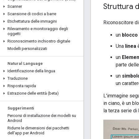
Struttura 
Scanner
Scansione di codici a barre
Etichettatura delle immagini
Riconoscitore di
Rilevamento e monitoraggio degli
oggetti
un
blocco
Riconoscimento inchiostro digitale
Una
linea
è
Modelli personalizzati
un
Elemen
Natural Language
parte delle
Identificazione della lingua
un
simbol
Traduzione
un caratter
Risposta rapida
Estrazione delle entità (beta)
L'immagine segue
in ciano, è un bl
Suggerimenti
la terza serie di
Percorsi di installazione dei modelli su
Android
Ridurre le dimensioni dei pacchetti
dell'app per Android