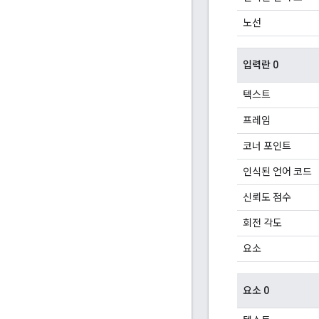
노선
입력란 0
텍스트
프레임
코너 포인트
인식된 언어 코드
신뢰도 점수
회전 각도
요소
요소 0