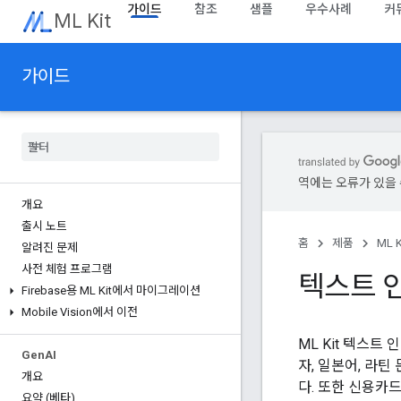
가이드
참조
샘플
우수사례
커
ML Kit
가이드
역에는 오류가 있을 
개요
출시 노트
홈
제품
ML K
알려진 문제
사전 체험 프로그램
텍스트 인
Firebase용 ML Kit에서 마이그레이션
Mobile Vision에서 이전
ML Kit 텍스트 
Gen
AI
자, 일본어, 라틴
개요
다. 또한 신용카드
요약 (베타)