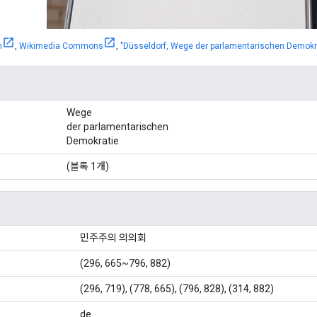
h
,
Wikimedia Commons
,
"Düsseldorf, Wege der parlamentarischen Demokrat
Wege
der parlamentarischen
Demokratie
(블록 1개)
민주주의 의의회
(296, 665~796, 882)
(296, 719), (778, 665), (796, 828), (314, 882)
de