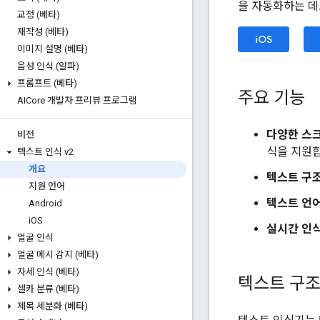
을 자동화하는 데도
교정 (베타)
재작성 (베타)
iOS
이미지 설명 (베타)
음성 인식 (알파)
프롬프트 (베타)
주요 기능
AICore 개발자 프리뷰 프로그램
다양한 스크
비전
식을 지원합
텍스트 인식 v2
개요
텍스트 구
지원 언어
텍스트 언
Android
i
OS
실시간 인
얼굴 인식
얼굴 메시 감지 (베타)
자세 인식 (베타)
텍스트 구
셀카 분류 (베타)
제목 세분화 (베타)