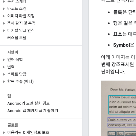
텍스트 인식기는 
문서 스캐너
바코드 스캔
블록
은 단
이미지 라벨 지정
행
은 같은 
객체 감지 및 추적
디지털 잉크 인식
요소
는 대
커스텀 모델
Symbol
은
자연어
아래 이미지는 이
언어 식별
번째 강조표시된 
번역
단어입니다.
스마트 답장
항목 추출 (베타)
팁
Android의 모델 설치 경로
Android 앱 패키지 크기 줄이기
콜로폰
이용약관 & 개인정보 보호