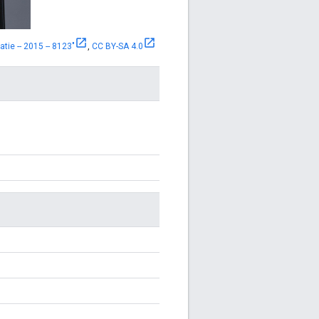
ie -- 2015 -- 8123"
,
CC BY-SA 4.0