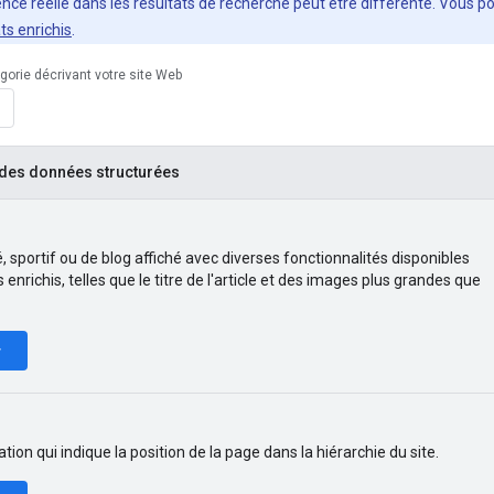
nce réelle dans les résultats de recherche peut être différente. Vous po
ts enrichis
.
orie décrivant votre site Web
 des données structurées
té, sportif ou de blog affiché avec diverses fonctionnalités disponibles
 enrichis, telles que le titre de l'article et des images plus grandes que
r
ion qui indique la position de la page dans la hiérarchie du site.