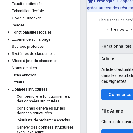
Remarque
: L'appare
Extraits optimisés
grâce au
test des résulta
Échantillon flexible
Google Discover
Choisissez une catég
Images
Filtrer par...
Fonctionnalités locales
Expérience sur la page
Fonctionnalités
Sources préférées
Systèmes de classement
Article
Mises à jour du classement
Noms de sites
Article d'actuali
Liens annexes
dans les résultats
des vignettes.
Extraits
Données structurées
Commence
Comprendre le fonctionnement
des données structurées
Consignes générales sur les
Fil d'Ariane
données structurées
Résultats de recherche enrichis
Chemin de navigat
Générer des données structurées
avec Java
Script