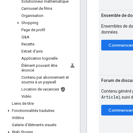
Solutionneur mathématique
Carrousel de films
Ensemble de d
Organisation
Shopping
Ensembles de do
Page de profil
données.
Q&A
Recette
Commence
Extrait d'avis
Application logicielle
Élément pouvant être
énoncé
Contenu par abonnement et
Forum de discu
soumis à un paywall
Location de vacances
Contenu généré pa
Article
Vidéo
), suivi
Liens de titre
Commence
Fonctionnalités traduites
Vidéos
Galerie d'éléments visuels
Web Stories