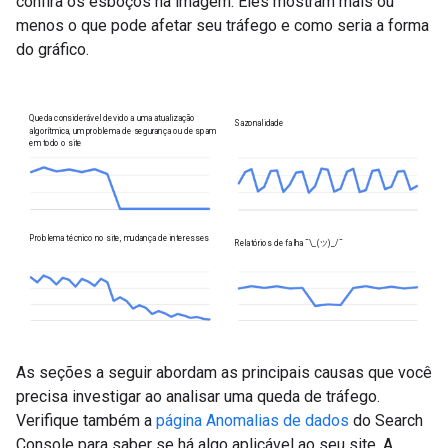
confira os esboços na imagem. Eles mostram mais ou
menos o que pode afetar seu tráfego e como seria a forma
do gráfico.
Queda considerável devido a uma atualização
Sazonalidade
algorítmica, um problema de segurança ou de spam
em todo o site
Problema técnico no site, mudança de interesses
Relatórios de falha
¯\_(ツ)_/¯
As seções a seguir abordam as principais causas que você
precisa investigar ao analisar uma queda de tráfego.
Verifique também a
página Anomalias de dados
do Search
Console para saber se há algo aplicável ao seu site. A