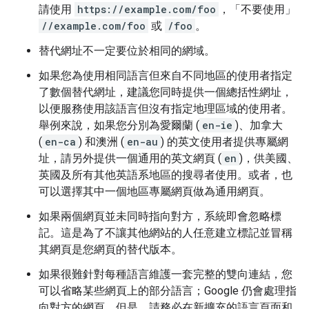
請使用
https://example.com/foo
，「不要使用」
//example.com/foo
或
/foo
。
替代網址不一定要位於相同的網域。
如果您為使用相同語言但來自不同地區的使用者指定
了數個替代網址，建議您同時提供一個總括性網址，
以便服務使用該語言但沒有指定地理區域的使用者。
舉例來說，如果您分別為愛爾蘭 (
en-ie
)、加拿大
(
en-ca
) 和澳洲 (
en-au
) 的英文使用者提供專屬網
址，請另外提供一個通用的英文網頁 (
en
)，供美國、
英國及所有其他英語系地區的搜尋者使用。或者，也
可以選擇其中一個地區專屬網頁做為通用網頁。
如果兩個網頁並未同時指向對方，系統即會忽略標
記。這是為了不讓其他網站的人任意建立標記並冒稱
其網頁是您網頁的替代版本。
如果很難針對每種語言維護一套完整的雙向連結，您
可以省略某些網頁上的部分語言；Google 仍會處理指
向對方的網頁。但是，請務必在新擴充的語言頁面和