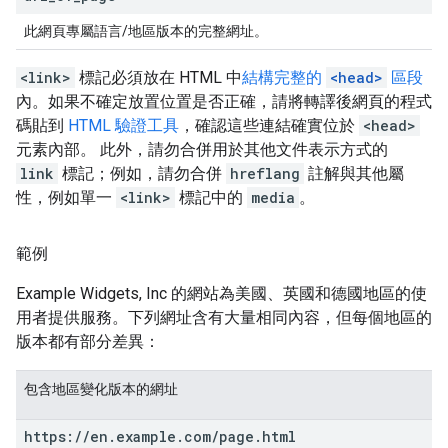
此網頁專屬語言/地區版本的完整網址。
<link>
標記必須放在 HTML 中
結構完整的
<head>
區段
內。如果不確定放置位置是否正確，請將轉譯後網頁的程式
碼貼到
HTML 驗證工具
，確認這些連結確實位於
<head>
元素內部。 此外，請勿合併用於其他文件表示方式的
link
標記；例如，請勿合併
hreflang
註解與其他屬
性，例如單一
<link>
標記中的
media
。
範例
Example Widgets, Inc 的網站為美國、英國和德國地區的使
用者提供服務。下列網址含有大量相同內容，但每個地區的
版本都有部分差異：
包含地區變化版本的網址
https:
/
/
en
.
example
.
com
/
page
.
html