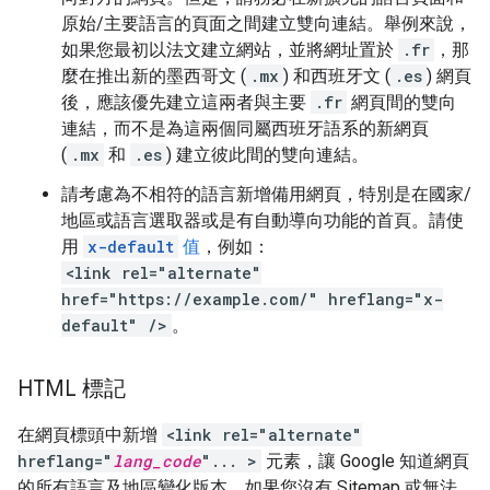
原始/主要語言的頁面之間建立雙向連結。舉例來說，
如果您最初以法文建立網站，並將網址置於
.fr
，那
麼在推出新的墨西哥文 (
.mx
) 和西班牙文 (
.es
) 網頁
後，應該優先建立這兩者與主要
.fr
網頁間的雙向
連結，而不是為這兩個同屬西班牙語系的新網頁
(
.mx
和
.es
) 建立彼此間的雙向連結。
請考慮為不相符的語言新增備用網頁，特別是在國家/
地區或語言選取器或是有自動導向功能的首頁。請使
用
x-default
值
，例如：
<link rel="alternate"
href="https://example.com/" hreflang="x-
default" />
。
HTML 標記
在網頁標頭中新增
<link rel="alternate"
hreflang="
lang_code
"... >
元素，讓 Google 知道網頁
的所有語言及地區變化版本。如果您沒有 Sitemap 或無法