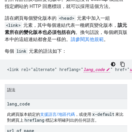
指定網站的 HTTP 回應標頭，就可以採用這個方法。
請在網頁每個變化版本的
<head>
元素中加入一組
<link>
元素，其中每個連結代表一種網頁變化版本，
該元
素所在的變化版本也必須包括在內
。換句話說，每個網頁版
本中的這組連結都會是一樣的。
請參閱其他規範
。
每個
link
元素的語法如下：
<link rel="alternate" hreflang="
lang_code
" href="
u
語法
lang
_
code
x-default
此網頁版本鎖定的
支援語言/地區代碼
，或使用
來比
hreflang
對網頁上
標記未明確列出的任何語言。
url
_
of
_
page