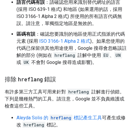
語言代碼有誤
：請確認您用來識別替代網址的語言
(採用 ISO 639-1 格式) 和地區 (如果選用的話，採用
ISO 3166-1 Alpha 2 格式) 所使用的所有語言代碼無
誤。請注意，單獨指定地區是無效的。
區碼有誤
：確認您要識別的地區使用正式指派的代碼
元素 (採用
ISO 3166-1 Alpha 2 格式
)。如果您使用的
代碼已保留供其他用途使用，Google 搜尋會忽略該註
解的部分 (例如在
hreflang
註解中使用
EU
、
UN
或
UK
不會對 Google 搜尋造成影響)。
排除
hreflang
錯誤
有許多第三方工具可用來針對
hreflang
註解進行偵錯。
下列是幾種熱門的工具。請注意，Google 並不負責維護或
檢查這些工具。
Aleyda Solis 的
hreflang
標記產生工具
可產生或修
改
hreflang
標記。