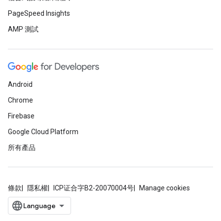
PageSpeed Insights
AMP 測試
Android
Chrome
Firebase
Google Cloud Platform
所有產品
條款
隱私權
ICP证合字B2-20070004号
Manage cookies