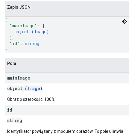
Zapis JSON
{
"mainImage"
: 
{
object (
Image
)
}
,
"id"
: 
string
}
Pola
main
Image
object (
Image
)
Obraz o szerokości 100%.
id
string
Identyfikator powiązany z modułem obrazów. To pole ułatwia