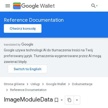
Wallet
Reference Documentation
Otwórz konsolę
Google używa technologii AI do tłumaczenia treści na Twój
preferowany język. Tłumaczenia wygenerowane przez AI mogą
zawierać błędy.
Strona główna
Usługi
Google Wallet
Dokumentacja
Reference Documentation
Image
Module
Data
bookmark_border