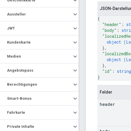
Geschenkkarte
JSON-Darstellu
Aussteller
{
"header"
: 
st
JWT
"body"
: 
stri
"localizedHe
object (
Lo
Kundenkarte
}
,
"localizedBo
Medien
object (
Lo
}
,
Angebotspass
"id"
: 
string
}
Berechtigungen
Felder
Smart-Bonus
header
Fahrkarte
Private Inhalte