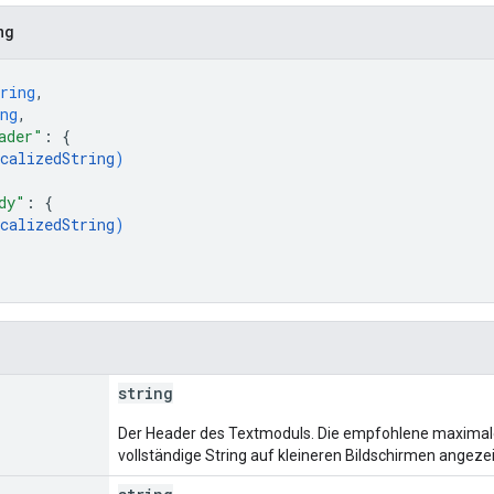
ng
ring
,
ng
,
ader"
: 
{
calizedString
)
dy"
: 
{
calizedString
)
string
Der Header des Textmoduls. Die empfohlene maximale 
vollständige String auf kleineren Bildschirmen angezei