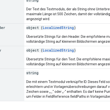
string
Der Text des Textmoduls, der als String ohne Unterbre
maximale Länge ist 500 Zeichen, damit der vollständig
angezeigt wird.
der
object (
LocalizedString
)
Übersetzte Strings für den Header. Die empfohlene ma
vollständige String auf kleineren Bildschirmen angezei
y
object (
LocalizedString
)
Übersetzte Strings für den Text. Die empfohlene maxi
vollständige String auf kleineren Bildschirmen angezei
string
Die mit einem Textmodul verknüpfte ID. Dieses Feld s
erleichtern und in Vorlagenüberschreibungen darauf v
Zeichen sowie „_“ oder „-“ enthalten. Es darf keine P
um Felder in FieldReference.fieldPaths in Vorlagenüb