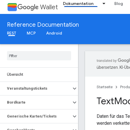
Dokumentation
Blog
Wallet
Reference Documentation
REST
MCP
Android
übersetzen. KI-Üb
Übersicht
Startseite
Produ
Veranstaltungstickets
Text
Mod
Bordkarte
Daten für das Te
Generische Karten
/
Tickets
werden verkettet,