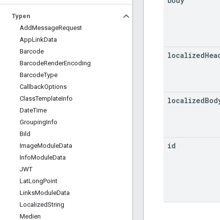
body
Typen
Add
Message
Request
App
Link
Data
Barcode
localized
Hea
Barcode
Render
Encoding
Barcode
Type
Callback
Options
Class
Template
Info
localized
Bod
Date
Time
Grouping
Info
Bild
id
Image
Module
Data
Info
Module
Data
JWT
Lat
Long
Point
Links
Module
Data
Localized
String
Medien