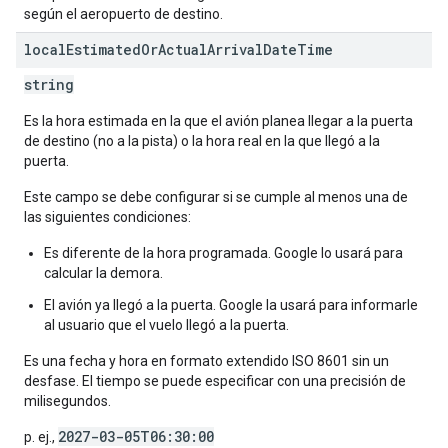
según el aeropuerto de destino.
local
Estimated
Or
Actual
Arrival
Date
Time
string
Es la hora estimada en la que el avión planea llegar a la puerta
de destino (no a la pista) o la hora real en la que llegó a la
puerta.
Este campo se debe configurar si se cumple al menos una de
las siguientes condiciones:
Es diferente de la hora programada. Google lo usará para
calcular la demora.
El avión ya llegó a la puerta. Google la usará para informarle
al usuario que el vuelo llegó a la puerta.
Es una fecha y hora en formato extendido ISO 8601 sin un
desfase. El tiempo se puede especificar con una precisión de
milisegundos.
2027-03-05T06:30:00
p. ej.,