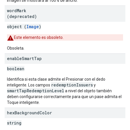
imagen se mostrará al 100% de ancho.
word
Mark
(deprecated)
object (
Image
)
Este elemento es obsoleto.
Obsoleta.
enable
Smart
Tap
boolean
Identifica si esta clase admite el Presionar con el dedo
redemptionIssuers
inteligente. Los campos
y
smartTapRedemptionLevel
a nivel del objeto también
deben configurarse correctamente para que un pase admita el
Toque inteligente.
hex
Background
Color
string