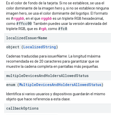
Es el color de fondo de la tarjeta. Si no se establece, se usa el
color dominante de la imagen hero y, si no se establece ninguna
imagen hero, se usa el color dominante del logotipo. El formato
es #
rrggbb
, en el que
rrggbb
es un triplete RGB hexadecimal,
#ffcc00
como
. También puedes usar la versión abreviada del
#fc0
triplete RGB, que es #
rgb
, como
.
localized
Issuer
Name
object (
LocalizedString
)
Cadenas traducidas para issuerName. La longitud máxima
recomendada es de 20 caracteres para garantizar que se
muestre la cadena completa en pantallas más pequeñas.
multiple
Devices
And
Holders
Allowed
Status
enum (
MultipleDevicesAndHoldersAllowedStatus
)
Identifica si varios usuarios y dispositivos guardarán el mismo
objeto que hace referencia a esta clase.
callback
Options