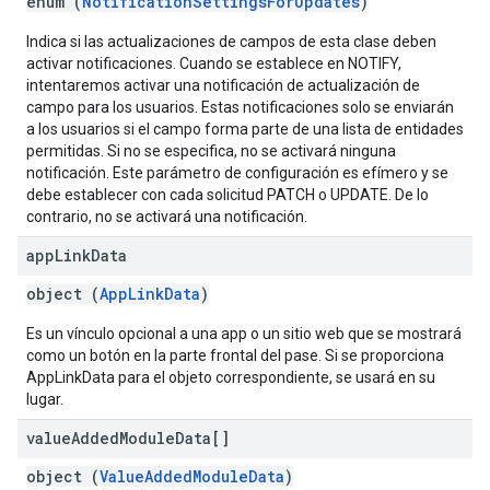
enum (
NotificationSettingsForUpdates
)
Indica si las actualizaciones de campos de esta clase deben
activar notificaciones. Cuando se establece en NOTIFY,
intentaremos activar una notificación de actualización de
campo para los usuarios. Estas notificaciones solo se enviarán
a los usuarios si el campo forma parte de una lista de entidades
permitidas. Si no se especifica, no se activará ninguna
notificación. Este parámetro de configuración es efímero y se
debe establecer con cada solicitud PATCH o UPDATE. De lo
contrario, no se activará una notificación.
app
Link
Data
object (
AppLinkData
)
Es un vínculo opcional a una app o un sitio web que se mostrará
como un botón en la parte frontal del pase. Si se proporciona
AppLinkData para el objeto correspondiente, se usará en su
lugar.
value
Added
Module
Data[]
object (
ValueAddedModuleData
)