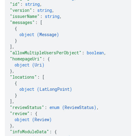
"id"
: 
string
,
"version"
: 
string
,
"issuerName"
: 
string
,
"messages"
: 
[
{
object (
Message
)
}
]
,
"allowMultipleUsersPerObject"
: 
boolean
,
"homepageUri"
: 
{
object (
Uri
)
}
,
"locations"
: 
[
{
object (
LatLongPoint
)
}
]
,
"reviewStatus"
: 
enum (
ReviewStatus
)
,
"review"
: 
{
object (
Review
)
}
,
"infoModuleData"
: 
{