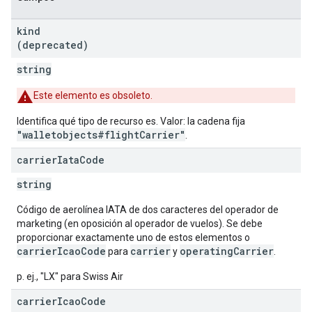
kind
(deprecated)
string
Este elemento es obsoleto.
Identifica qué tipo de recurso es. Valor: la cadena fija
"walletobjects#flightCarrier"
.
carrier
Iata
Code
string
Código de aerolínea IATA de dos caracteres del operador de
marketing (en oposición al operador de vuelos). Se debe
proporcionar exactamente uno de estos elementos o
carrierIcaoCode
carrier
operatingCarrier
para
y
.
p. ej., "LX" para Swiss Air
carrier
Icao
Code