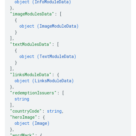
object (
InfoModuleData
)
}
,
"imageModulesData"
: 
[
{
object (
ImageModuleData
)
}
]
,
"textModulesData"
: 
[
{
object (
TextModuleData
)
}
]
,
"linksModuleData"
: 
{
object (
LinksModuleData
)
}
,
"redemptionIssuers"
: 
[
string
]
,
"countryCode"
: 
string
,
"heroImage"
: 
{
object (
Image
)
}
,
"wordMark"
: 
{