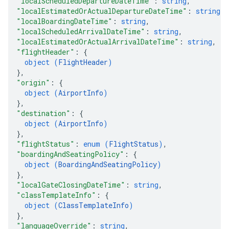
"localScheduledDepartureDateTime"
: 
string
,
"localEstimatedOrActualDepartureDateTime"
: 
string
,
"localBoardingDateTime"
: 
string
,
"localScheduledArrivalDateTime"
: 
string
,
"localEstimatedOrActualArrivalDateTime"
: 
string
,
"flightHeader"
: 
{
object (
FlightHeader
)
}
,
"origin"
: 
{
object (
AirportInfo
)
}
,
"destination"
: 
{
object (
AirportInfo
)
}
,
"flightStatus"
: 
enum (
FlightStatus
)
,
"boardingAndSeatingPolicy"
: 
{
object (
BoardingAndSeatingPolicy
)
}
,
"localGateClosingDateTime"
: 
string
,
"classTemplateInfo"
: 
{
object (
ClassTemplateInfo
)
}
,
"languageOverride"
: 
string
,