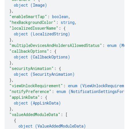
object (
Image
)
}
,
"enableSmartTap"
: 
boolean
,
"hexBackgroundColor"
: 
string
,
"localizedIssuerName"
: 
{
object (
LocalizedString
)
}
,
"multipleDevicesAndHoldersAllowedStatus"
: 
enum (
Mul
"callbackOptions"
: 
{
object (
CallbackOptions
)
}
,
"securityAnimation"
: 
{
object (
SecurityAnimation
)
}
,
"viewUnlockRequirement"
: 
enum (
ViewUnlockRequiremen
"notifyPreference"
: 
enum (
NotificationSettingsForUp
"appLinkData"
: 
{
object (
AppLinkData
)
}
,
"valueAddedModuleData"
: 
[
{
object (
ValueAddedModuleData
)