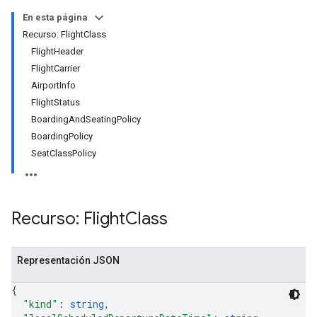
En esta página
Recurso: FlightClass
FlightHeader
FlightCarrier
AirportInfo
FlightStatus
BoardingAndSeatingPolicy
BoardingPolicy
SeatClassPolicy
Recurso: Flight
Class
Representación JSON
{
"kind"
: 
string
,