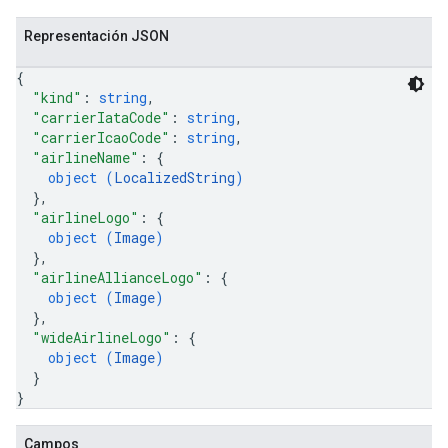
Representación JSON
{
"kind"
: 
string
,
"carrierIataCode"
: 
string
,
"carrierIcaoCode"
: 
string
,
"airlineName"
: 
{
object (
LocalizedString
)
}
,
"airlineLogo"
: 
{
object (
Image
)
}
,
"airlineAllianceLogo"
: 
{
object (
Image
)
}
,
"wideAirlineLogo"
: 
{
object (
Image
)
}
}
Campos