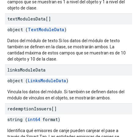
campos que se muestran es 1 a nivel del objeto y 1 a nivel del
objeto de clase.
text
Modules
Data[]
object (
TextModuleData
)
Datos del módulo de texto Si los datos del módulo de texto
también se definen en la clase, se mostrarán ambos. La
cantidad máxima de estos campos que se muestran es de 10
del objeto y 10 de la clase.
links
Module
Data
object (
LinksModuleData
)
Vincula los datos del módulo. Si también se definen datos del
módulo de vínculos en el objeto, se mostrarán ambos.
redemption
Issuers[]
string (
int64
format)
Identifica qué emisores de canje pueden canjear el pase a
través de Smart Tap. Las entidades emisoras de canjes se