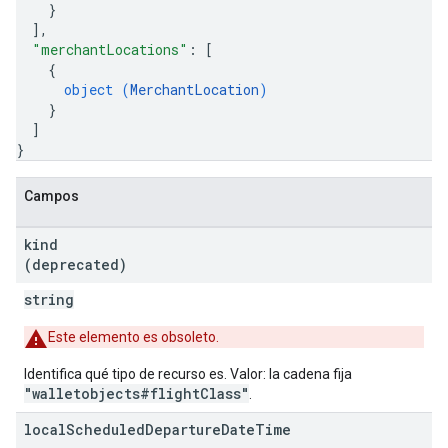
}
]
,
"merchantLocations"
: 
[
{
object (
MerchantLocation
)
}
]
}
Campos
kind
(deprecated)
string
Este elemento es obsoleto.
Identifica qué tipo de recurso es. Valor: la cadena fija
"walletobjects#flightClass"
.
local
Scheduled
Departure
Date
Time