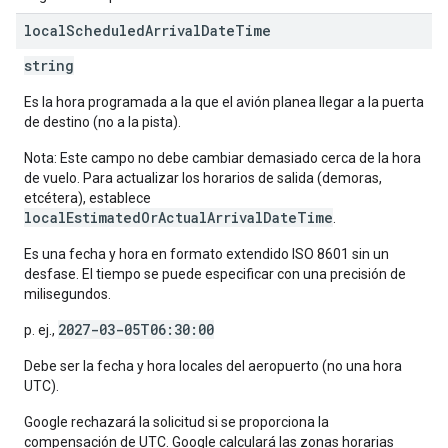
local
Scheduled
Arrival
Date
Time
string
Es la hora programada a la que el avión planea llegar a la puerta
de destino (no a la pista).
Nota: Este campo no debe cambiar demasiado cerca de la hora
de vuelo. Para actualizar los horarios de salida (demoras,
etcétera), establece
localEstimatedOrActualArrivalDateTime
.
Es una fecha y hora en formato extendido ISO 8601 sin un
desfase. El tiempo se puede especificar con una precisión de
milisegundos.
2027-03-05T06:30:00
p. ej.,
Debe ser la fecha y hora locales del aeropuerto (no una hora
UTC).
Google rechazará la solicitud si se proporciona la
compensación de UTC. Google calculará las zonas horarias