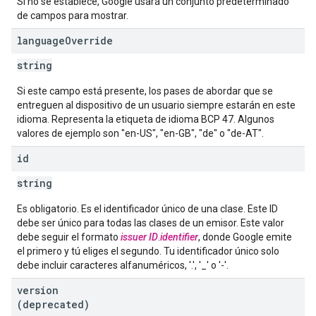
Si no se establece, Google usará un conjunto predeterminado
de campos para mostrar.
language
Override
string
Si este campo está presente, los pases de abordar que se
entreguen al dispositivo de un usuario siempre estarán en este
idioma. Representa la etiqueta de idioma BCP 47. Algunos
valores de ejemplo son "en-US", "en-GB", "de" o "de-AT".
id
string
Es obligatorio. Es el identificador único de una clase. Este ID
debe ser único para todas las clases de un emisor. Este valor
debe seguir el formato
issuer ID
.
identifier
, donde Google emite
el primero y tú eliges el segundo. Tu identificador único solo
debe incluir caracteres alfanuméricos, '.', '_' o '-'.
version
(deprecated)