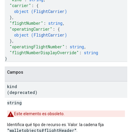
"carrier"
: 
{
object (
FlightCarrier
)
}
,
"flightNumber"
: 
string
,
"operatingCarrier"
: 
{
object (
FlightCarrier
)
}
,
"operatingFlightNumber"
: 
string
,
"flightNumberDisplayOverride"
: 
string
}
Campos
kind
(deprecated)
string
Este elemento es obsoleto.
Identifica qué tipo de recurso es. Valor: la cadena fija
"walletobjects#flightHeader"
.