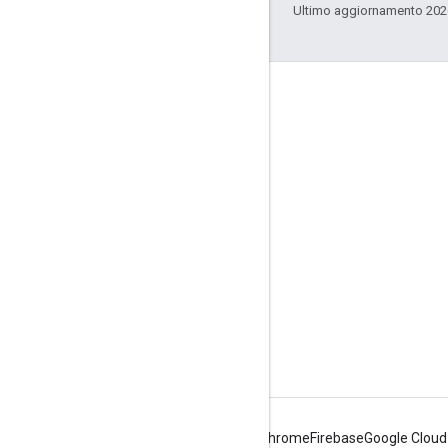
Ultimo aggiornamento 202
Coinvolgi
Google Developer Program
Google Developer Groups
Google Developer Experts
Accelerators
Google Cloud & NVIDIA
Android
Chrome
Firebase
Google Cloud