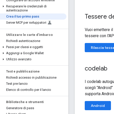
Configurare un account emittente
Recuperare le credenziali di
autenticazione
Tessere d
Crea il tuo primo pass
Server MCP per sviluppatori
Vuoi emettere il 
Utilizzare le carte d'imbarco
tessere con l'AP
Richiedi autenticazione
Passi per classi e oggetti
Rilascia tess
Aggiungi a Google Wallet
Utilizzo avanzato
codelab
Test e pubblicazione
Richiedi accesso in pubblicazione
I codelab autogu
Test pre-lancio
scegli "Android"
Elenco di controllo per il lancio
supporta Androi
Biblioteche e strumenti
Android
Generatore di pass