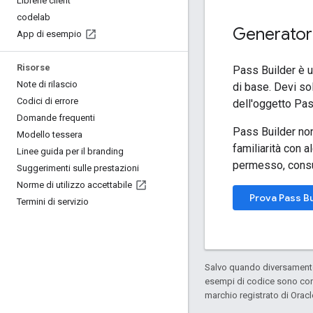
Librerie client
codelab
Generator
App di esempio
Risorse
Pass Builder è u
Note di rilascio
di base. Devi so
Codici di errore
dell'oggetto Pas
Domande frequenti
Pass Builder non
Modello tessera
familiarità con 
Linee guida per il branding
permesso, consu
Suggerimenti sulle prestazioni
Norme di utilizzo accettabile
Prova Pass Bu
Termini di servizio
Salvo quando diversamente 
esempi di codice sono con
marchio registrato di Oracl