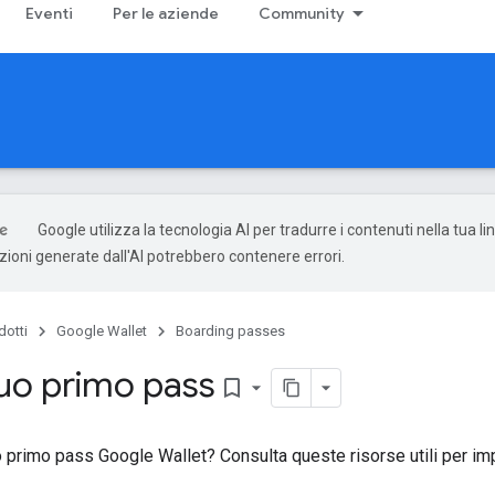
Eventi
Per le aziende
Community
Google utilizza la tecnologia AI per tradurre i contenuti nella tua l
uzioni generate dall'AI potrebbero contenere errori.
dotti
Google Wallet
Boarding passes
tuo primo pass
bookmark_border
o primo pass Google Wallet? Consulta queste risorse utili per impa