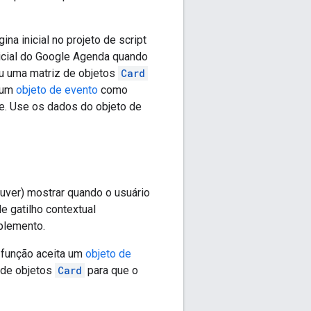
a inicial no projeto de script
icial do Google Agenda quando
u uma matriz de objetos
Card
e um
objeto de evento
como
e. Use os dados do objeto de
ouver) mostrar quando o usuário
e gatilho contextual
plemento.
 função aceita um
objeto de
 de objetos
Card
para que o