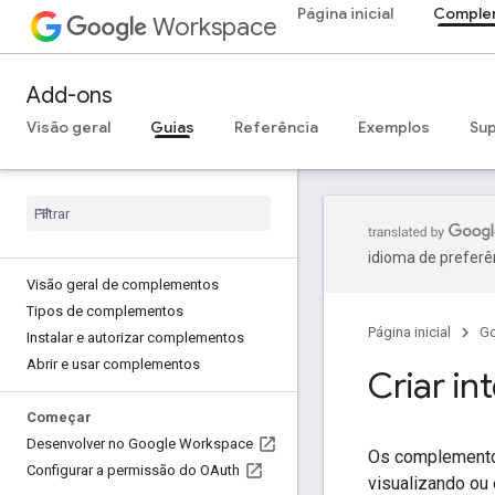
Página inicial
Comple
Workspace
Add-ons
Visão geral
Guias
Referência
Exemplos
Su
idioma de preferê
Visão geral de complementos
Tipos de complementos
Página inicial
G
Instalar e autorizar complementos
Abrir e usar complementos
Criar i
Começar
Desenvolver no Google Workspace
Os complementos
Configurar a permissão do OAuth
visualizando ou