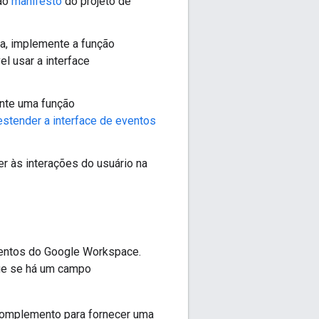
ao
manifesto
do projeto de
a, implemente a função
l usar a interface
ente uma função
stender a interface de eventos
r às interações do usuário na
ntos do Google Workspace.
que se há um campo
omplemento para fornecer uma