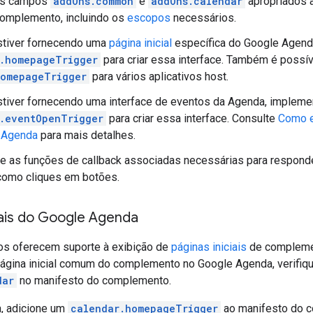
os campos
addOns.common
e
addOns.calendar
apropriados 
complemento, incluindo os
escopos
necessários.
stiver fornecendo uma
página inicial
específica do Google Agend
.homepageTrigger
para criar essa interface. Também é possíve
omepageTrigger
para vários aplicativos host.
tiver fornecendo uma interface de eventos da Agenda, implem
.eventOpenTrigger
para criar essa interface. Consulte
Como e
 Agenda
para mais detalhes.
 as funções de callback associadas necessárias para responde
 como cliques em botões.
iais do Google Agenda
s oferecem suporte à exibição de
páginas iniciais
de compleme
página inicial comum do complemento no Google Agenda, verifi
dar
no manifesto do complemento.
a, adicione um
calendar.homepageTrigger
ao manifesto do c