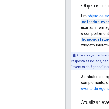
Objetos de 
Um
objeto de e
calendar.eve
usar as informa
o comportamento
homepageTrig
widgets interati
Observação
:
o termo
resposta associada, não
"eventos da Agenda" ne
A estrutura com
complemento, os
evento da Agen
Atualizar e