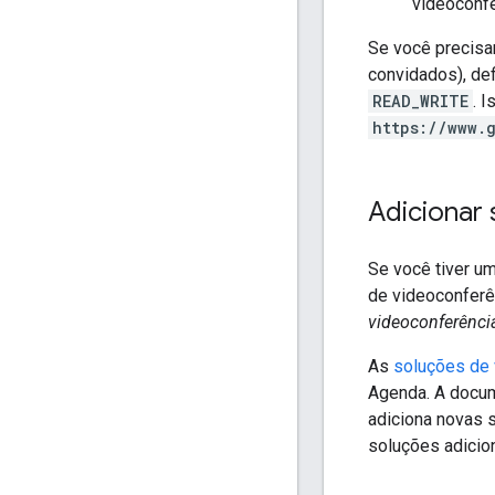
videoconf
Se você precisa
convidados), de
READ_WRITE
. 
https://www.
Adicionar
Se você tiver u
de videoconferê
videoconferênci
As
soluções de 
Agenda. A docu
adiciona novas s
soluções adici