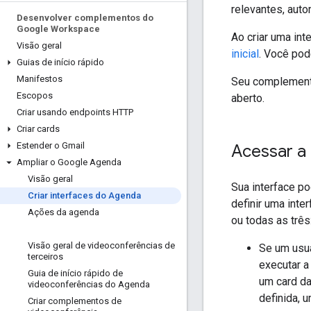
relevantes, auto
Desenvolver complementos do
Google Workspace
Ao criar uma in
Visão geral
inicial
. Você pod
Guias de início rápido
Manifestos
Seu complemento
Escopos
aberto.
Criar usando endpoints HTTP
Criar cards
Estender o Gmail
Acessar a
Ampliar o Google Agenda
Visão geral
Sua interface p
Criar interfaces do Agenda
definir uma inte
Ações da agenda
ou todas as três
Visão geral de videoconferências de
Se um usuá
terceiros
executar a
Guia de início rápido de
um card da
videoconferências do Agenda
definida, u
Criar complementos de