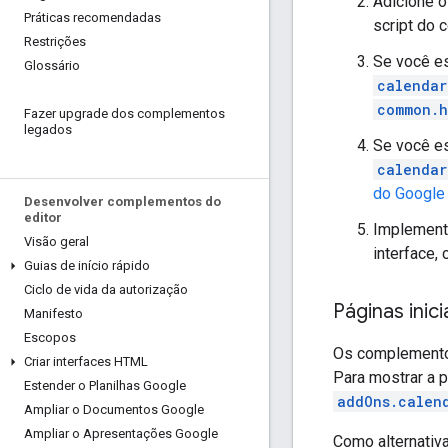
Adicione 
Práticas recomendadas
script do 
Restrições
Se você e
Glossário
calendar
common.h
Fazer upgrade dos complementos
legados
Se você es
calendar
do Google
Desenvolver complementos do
editor
Implemente
Visão geral
interface,
Guias de início rápido
Ciclo de vida da autorização
Páginas inic
Manifesto
Escopos
Os complemento
Criar interfaces HTML
Para mostrar a 
Estender o Planilhas Google
addOns.calen
Ampliar o Documentos Google
Ampliar o Apresentações Google
Como alternativ