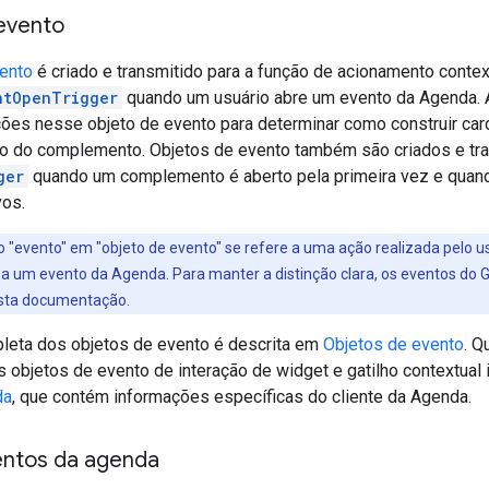
evento
vento
é criado e transmitido para a função de acionamento contex
ntOpenTrigger
quando um usuário abre um evento da Agenda. 
ções nesse objeto de evento para determinar como construir ca
 do complemento. Objetos de evento também são criados e tra
ger
quando um complemento é aberto pela primeira vez e quando
vos.
 "evento" em "objeto de evento" se refere a uma ação realizada pelo u
 a um evento da Agenda. Para manter a distinção clara, os eventos 
sta documentação.
pleta dos objetos de evento é descrita em
Objetos de evento
. Q
 objetos de evento de interação de widget e gatilho contextua
da
, que contém informações específicas do cliente da Agenda.
ventos da agenda