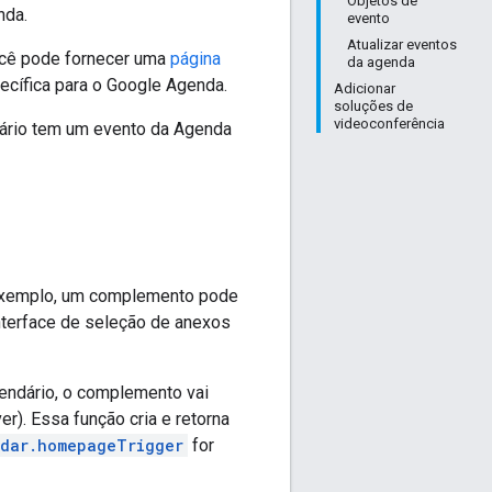
Objetos de
nda.
evento
Atualizar eventos
ocê pode fornecer uma
página
da agenda
pecífica para o Google Agenda.
Adicionar
soluções de
videoconferência
ário tem um evento da Agenda
 exemplo, um complemento pode
interface de seleção de anexos
endário, o complemento vai
r). Essa função cria e retorna
dar.homepageTrigger
for