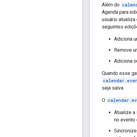
Além do
calen
Agenda para edi
usuário atualiza
seguintes ediçõ
Adiciona u
Remove um 
Adiciona o
Quando esse gat
calendar.eve
seja salva.
O
calendar.e
Atualize a
no evento 
Sincroniz