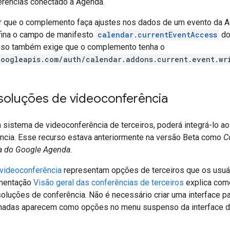
erências conectado à Agenda.
r que o complemento faça ajustes nos dados de um evento da A
fina o campo de manifesto
calendar.currentEventAccess
do
Isso também exige que o complemento tenha o
googleapis.com/auth/calendar.addons.current.event.wr
 soluções de videoconferência
m sistema de videoconferência de terceiros, poderá integrá-lo 
ncia. Esse recurso estava anteriormente na versão Beta como
C
a do Google Agenda
.
videoconferência
representam opções de terceiros que os usuá
mentação
Visão geral das conferências de terceiros
explica com
oluções de conferência. Não é necessário criar uma interface p
onadas aparecem como opções no menu suspenso da interface d