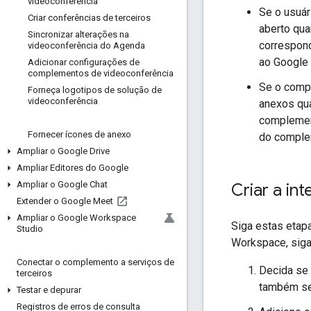
videoconferência
Se o usuár
Criar conferências de terceiros
aberto qua
Sincronizar alterações na
correspond
videoconferência do Agenda
ao Google 
Adicionar configurações de
complementos de videoconferência
Se o comp
Forneça logotipos de solução de
videoconferência
anexos qua
complemen
Fornecer ícones de anexo
do complem
Ampliar o Google Drive
Ampliar Editores do Google
Ampliar o Google Chat
Criar a i
Extender o Google Meet
Ampliar o Google Workspace
Siga estas etap
Studio
Workspace, siga
Conectar o complemento a serviços de
Decida se
terceiros
também se 
Testar e depurar
Registros de erros de consulta