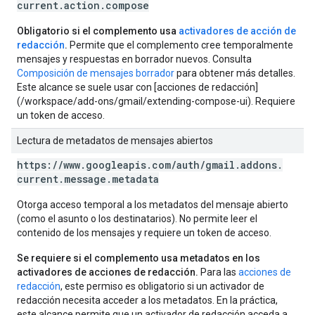
current
.
action
.
compose
Obligatorio si el complemento usa
activadores de acción de
redacción
.
Permite que el complemento cree temporalmente
mensajes y respuestas en borrador nuevos. Consulta
Composición de mensajes borrador
para obtener más detalles.
Este alcance se suele usar con [acciones de redacción]
(/workspace/add-ons/gmail/extending-compose-ui). Requiere
un token de acceso.
Lectura de metadatos de mensajes abiertos
https:
/
/
www
.
googleapis
.
com
/
auth
/
gmail
.
addons
.
current
.
message
.
metadata
Otorga acceso temporal a los metadatos del mensaje abierto
(como el asunto o los destinatarios). No permite leer el
contenido de los mensajes y requiere un token de acceso.
Se requiere si el complemento usa metadatos en los
activadores de acciones de redacción.
Para las
acciones de
redacción
, este permiso es obligatorio si un activador de
redacción necesita acceder a los metadatos. En la práctica,
este alcance permite que un activador de redacción acceda a