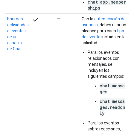
chat.app.member
ships
check
Enumera
—
Con la
autenticación de
actividades
usuarios
, debes usar un
o eventos
alcance para cada
tipo
de un
de evento
incluido en la
espacio
solicitud:
de Chat
Para los eventos
relacionados con
mensajes, se
incluyen los
siguientes campos:
chat.messa
ges
chat.messa
ges.readon
ly
Para los eventos
sobre reacciones,