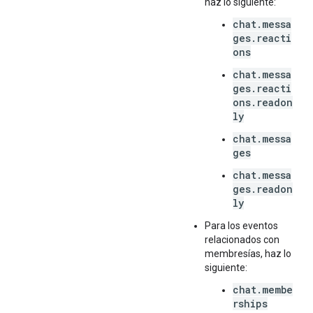
haz lo siguiente:
chat.messa
ges.reacti
ons
chat.messa
ges.reacti
ons.readon
ly
chat.messa
ges
chat.messa
ges.readon
ly
Para los eventos
relacionados con
membresías, haz lo
siguiente:
chat.membe
rships