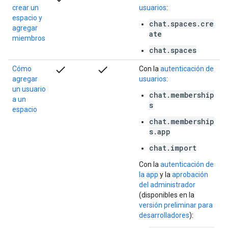
crear un
usuarios
:
espacio y
chat.spaces.cre
agregar
ate
miembros
chat.spaces
check
check
Cómo
Con la
autenticación de
agregar
usuarios
:
un usuario
chat.membership
a un
s
espacio
chat.membership
s.app
chat.import
Con la
autenticación de
la app
y la
aprobación
del administrador
(disponibles en la
versión preliminar para
desarrolladores
):