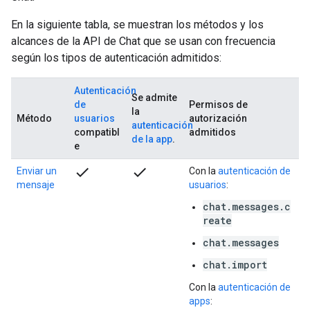
En la siguiente tabla, se muestran los métodos y los
alcances de la API de Chat que se usan con frecuencia
según los tipos de autenticación admitidos:
Autenticación
Se admite
de
Permisos de
la
Método
usuarios
autorización
autenticación
compatibl
admitidos
de la app
.
e
check
check
Enviar un
Con la
autenticación de
mensaje
usuarios
:
chat.messages.c
reate
chat.messages
chat.import
Con la
autenticación de
apps
: