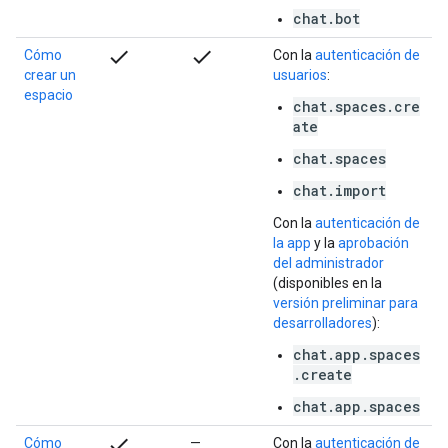
chat.bot
check
check
Cómo
Con la
autenticación de
crear un
usuarios
:
espacio
chat.spaces.cre
ate
chat.spaces
chat.import
Con la
autenticación de
la app
y la
aprobación
del administrador
(disponibles en la
versión preliminar para
desarrolladores
):
chat.app.spaces
.create
chat.app.spaces
check
Cómo
—
Con la
autenticación de