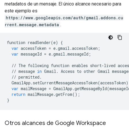
metadatos de un mensaje. El único alcance necesario para
este ejemplo es
https://www.googleapis.com/auth/gmail.addons.cu
rrent.message.metadata
.
function
readSender
(
e
)
{
var
accessToken
=
e
.
gmail
.
accessToken
;
var
messageId
=
e
.
gmail
.
messageId
;
//
The
following
function
enables
short
-
lived
acce
//
message
in
Gmail
.
Access
to
other
Gmail
message
//
permitted
.
GmailApp
.
setCurrentMessageAccessToken
(
accessToken
)
var
mailMessage
=
GmailApp
.
getMessageById
(
messageI
return
mailMessage
.
getFrom
();
}
Otros alcances de Google Workspace