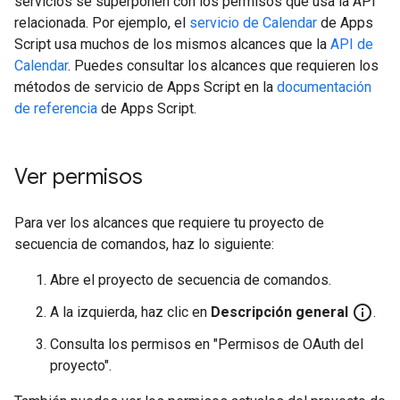
servicios se superponen con los permisos que usa la API
relacionada. Por ejemplo, el
servicio de Calendar
de Apps
Script usa muchos de los mismos alcances que la
API de
Calendar
. Puedes consultar los alcances que requieren los
métodos de servicio de Apps Script en la
documentación
de referencia
de Apps Script.
Ver permisos
Para ver los alcances que requiere tu proyecto de
secuencia de comandos, haz lo siguiente:
Abre el proyecto de secuencia de comandos.
info_outline
A la izquierda, haz clic en
Descripción general
.
Consulta los permisos en "Permisos de OAuth del
proyecto".