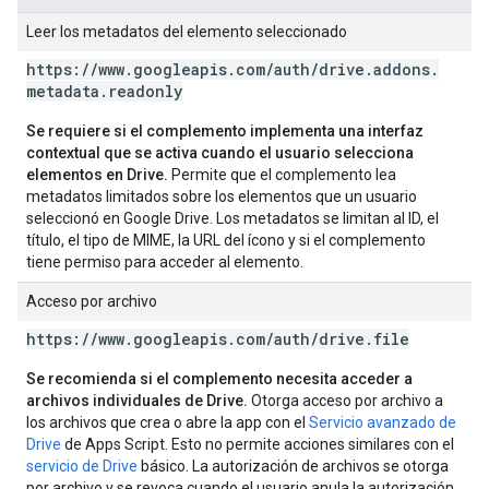
Leer los metadatos del elemento seleccionado
https:
/
/
www
.
googleapis
.
com
/
auth
/
drive
.
addons
.
metadata
.
readonly
Se requiere si el complemento implementa una interfaz
contextual que se activa cuando el usuario selecciona
elementos en Drive.
Permite que el complemento lea
metadatos limitados sobre los elementos que un usuario
seleccionó en Google Drive. Los metadatos se limitan al ID, el
título, el tipo de MIME, la URL del ícono y si el complemento
tiene permiso para acceder al elemento.
Acceso por archivo
https:
/
/
www
.
googleapis
.
com
/
auth
/
drive
.
file
Se recomienda si el complemento necesita acceder a
archivos individuales de Drive.
Otorga acceso por archivo a
los archivos que crea o abre la app con el
Servicio avanzado de
Drive
de Apps Script. Esto no permite acciones similares con el
servicio de Drive
básico. La autorización de archivos se otorga
por archivo y se revoca cuando el usuario anula la autorización