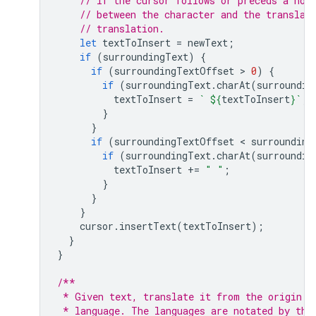
// If the cursor follows or preceds a non
// between the character and the translat
// translation.
let
textToInsert
=
newText
;
if
(
surroundingText
)
{
if
(
surroundingTextOffset
 > 
0
)
{
if
(
surroundingText
.
charAt
(
surroundin
textToInsert
=
` 
${
textToInsert
}
`
;
}
}
if
(
surroundingTextOffset
 < 
surrounding
if
(
surroundingText
.
charAt
(
surroundin
textToInsert
+=
" "
;
}
}
}
cursor
.
insertText
(
textToInsert
);
}
}
/**
 * Given text, translate it from the origin l
 * language. The languages are notated by the