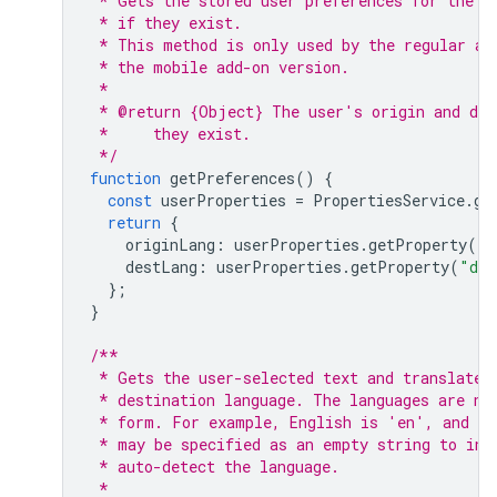
 * Gets the stored user preferences for the o
 * if they exist.
 * This method is only used by the regular ad
 * the mobile add-on version.
 *
 * @return {Object} The user's origin and des
 *     they exist.
 */
function
getPreferences
()
{
const
userProperties
=
PropertiesService
.
ge
return
{
originLang
:
userProperties
.
getProperty
(
"o
destLang
:
userProperties
.
getProperty
(
"des
};
}
/**
 * Gets the user-selected text and translates
 * destination language. The languages are no
 * form. For example, English is 'en', and Sp
 * may be specified as an empty string to ind
 * auto-detect the language.
 *