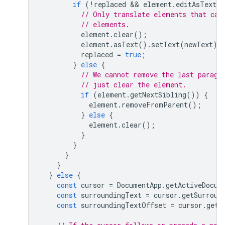
if
(
!
replaced
 && 
element
.
editAsText
)
// Only translate elements that can
// elements.
element
.
clear
();
element
.
asText
().
setText
(
newText
);
replaced
=
true
;
}
else
{
// We cannot remove the last paragr
// just clear the element.
if
(
element
.
getNextSibling
())
{
element
.
removeFromParent
();
}
else
{
element
.
clear
();
}
}
}
}
}
else
{
const
cursor
=
DocumentApp
.
getActiveDocum
const
surroundingText
=
cursor
.
getSurroun
const
surroundingTextOffset
=
cursor
.
getS