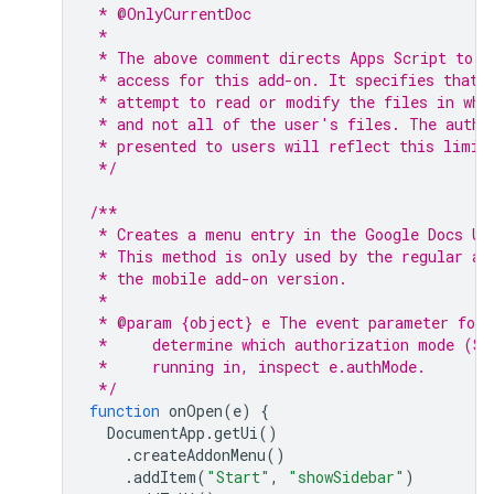
 * @OnlyCurrentDoc
 *
 * The above comment directs Apps Script to l
 * access for this add-on. It specifies that 
 * attempt to read or modify the files in whi
 * and not all of the user's files. The autho
 * presented to users will reflect this limit
 */
/**
 * Creates a menu entry in the Google Docs UI
 * This method is only used by the regular ad
 * the mobile add-on version.
 *
 * @param {object} e The event parameter for 
 *     determine which authorization mode (Sc
 *     running in, inspect e.authMode.
 */
function
onOpen
(
e
)
{
DocumentApp
.
getUi
()
.
createAddonMenu
()
.
addItem
(
"Start"
,
"showSidebar"
)