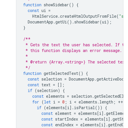
function
showSidebar
()
{
const
ui
=
HtmlService
.
createHtmlOutputFromFile
(
"si
DocumentApp
.
getUi
().
showSidebar
(
ui
);
}
/**
 * Gets the text the user has selected. If th
 * this function displays an error message.
 *
 * @return {Array.<string>} The selected text
 */
function
getSelectedText
()
{
const
selection
=
DocumentApp
.
getActiveDocu
const
text
=
[];
if
(
selection
)
{
const
elements
=
selection
.
getSelectedEle
for
(
let
i
=
0
;
i
 < 
elements
.
length
;
++
i
)
if
(
elements
[
i
].
isPartial
())
{
const
element
=
elements
[
i
].
getElemen
const
startIndex
=
elements
[
i
].
getSta
const
endIndex
=
elements
[
i
].
getEndOf