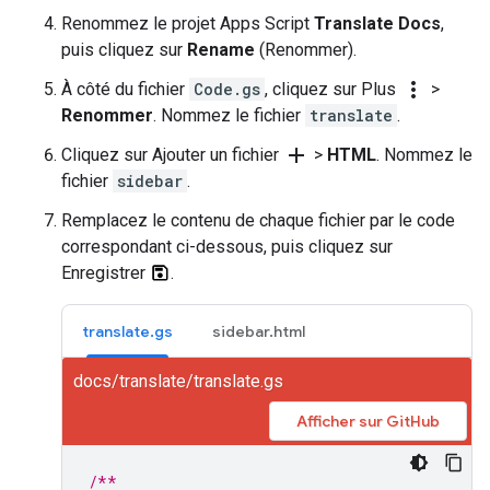
Renommez le projet Apps Script
Translate Docs
,
puis cliquez sur
Rename
(Renommer).
more_vert
À côté du fichier
Code.gs
, cliquez sur Plus
>
Renommer
. Nommez le fichier
translate
.
add
Cliquez sur Ajouter un fichier
>
HTML
. Nommez le
fichier
sidebar
.
Remplacez le contenu de chaque fichier par le code
correspondant ci-dessous, puis cliquez sur
Enregistrer
.
translate.gs
sidebar.html
docs/translate/translate.gs
Afficher sur GitHub
/**