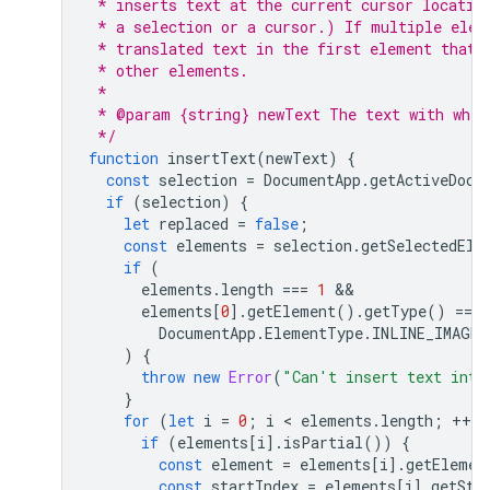
 * inserts text at the current cursor locatio
 * a selection or a cursor.) If multiple elem
 * translated text in the first element that 
 * other elements.
 *
 * @param {string} newText The text with whic
 */
function
insertText
(
newText
)
{
const
selection
=
DocumentApp
.
getActiveDocu
if
(
selection
)
{
let
replaced
=
false
;
const
elements
=
selection
.
getSelectedEle
if
(
elements
.
length
===
1
elements
[
0
].
getElement
().
getType
()
===
DocumentApp
.
ElementType
.
INLINE_IMAGE
)
{
throw
new
Error
(
"Can't insert text into
}
for
(
let
i
=
0
;
i
 < 
elements
.
length
;
++
i
)
if
(
elements
[
i
].
isPartial
())
{
const
element
=
elements
[
i
].
getElemen
const
startIndex
=
elements
[
i
].
getSta