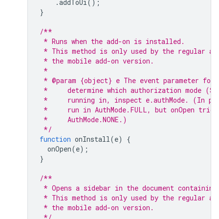
.
addToUi
();
}
/**
 * Runs when the add-on is installed.
 * This method is only used by the regular ad
 * the mobile add-on version.
 *
 * @param {object} e The event parameter for 
 *     determine which authorization mode (Sc
 *     running in, inspect e.authMode. (In pr
 *     run in AuthMode.FULL, but onOpen trigg
 *     AuthMode.NONE.)
 */
function
onInstall
(
e
)
{
onOpen
(
e
);
}
/**
 * Opens a sidebar in the document containing
 * This method is only used by the regular ad
 * the mobile add-on version.
 */