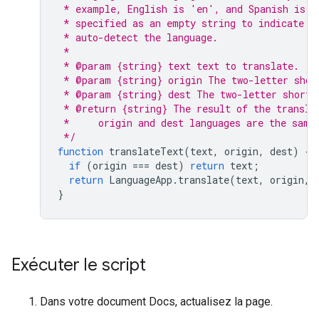
 * example, English is 'en', and Spanish is '
 * specified as an empty string to indicate t
 * auto-detect the language.
 *
 * @param {string} text text to translate.
 * @param {string} origin The two-letter shor
 * @param {string} dest The two-letter short 
 * @return {string} The result of the transla
 *     origin and dest languages are the same
 */
function
translateText
(
text
,
origin
,
dest
)
{
if
(
origin
===
dest
)
return
text
;
return
LanguageApp
.
translate
(
text
,
origin
,
}
Exécuter le script
Dans votre document Docs, actualisez la page.