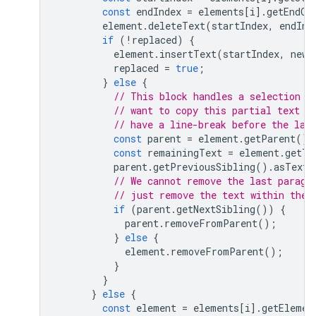
const
endIndex
=
elements
[
i
].
getEndOf
element
.
deleteText
(
startIndex
,
endInd
if
(
!
replaced
)
{
element
.
insertText
(
startIndex
,
newT
replaced
=
true
;
}
else
{
// This block handles a selection t
// want to copy this partial text t
// have a line-break before the las
const
parent
=
element
.
getParent
();
const
remainingText
=
element
.
getTe
parent
.
getPreviousSibling
().
asText
(
// We cannot remove the last paragr
// just remove the text within the 
if
(
parent
.
getNextSibling
())
{
parent
.
removeFromParent
();
}
else
{
element
.
removeFromParent
();
}
}
}
else
{
const
element
=
elements
[
i
].
getElemen