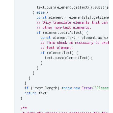
text
.
push
(
element
.
getText
().
substring
}
else
{
const
element
=
elements
[
i
].
getElemen
// Only translate elements that can b
// other non-text elements.
if
(
element
.
editAsText
)
{
const
elementText
=
element
.
asText
(
// This check is necessary to exclu
// text element.
if
(
elementText
)
{
text
.
push
(
elementText
);
}
}
}
}
}
if
(
!
text
.
length
)
throw
new
Error
(
"Please s
return
text
;
}
/**