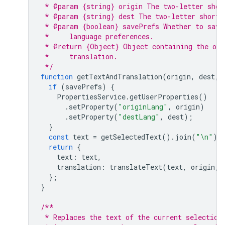
 * @param {string} origin The two-letter shor
 * @param {string} dest The two-letter short 
 * @param {boolean} savePrefs Whether to save
 *     language preferences.
 * @return {Object} Object containing the ori
 *     translation.
 */
function
getTextAndTranslation
(
origin
,
dest
,
if
(
savePrefs
)
{
PropertiesService
.
getUserProperties
()
.
setProperty
(
"originLang"
,
origin
)
.
setProperty
(
"destLang"
,
dest
);
}
const
text
=
getSelectedText
().
join
(
"\n"
);
return
{
text
:
text
,
translation
:
translateText
(
text
,
origin
,
};
}
/**
 * Replaces the text of the current selection