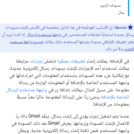
مسودات الردود
مثال
ملاحظة:
إنّ الأساليب الموضّحة في هذا الدليل مخصّصة في الأساس لإنشاء مسودات
رسائل جديدة استجابةً لتفاعلات المستخدمين في
واجهة مستخدم الرسائل
. إذا كنت تريد أن
يغيّر تطبيقك الإضافي مسودة يعرضها المستخدم حاليًا، يمكنك
توسيع واجهة مستخدم
الإنشاء
بدلاً من ذلك.
في الإضافة، يمكنك إنشاء
تطبيقات مصغّرة
تتضمّن
إجراءات
مرتبطة.
يمكنك استخدام أحد الإجراءات لإنشاء مسودات رسائل إلكترونية جديدة،
مع إمكانية ملء هذه المسودات باستخدام المعلومات التي تم إدخالها في
واجهة المستخدم الخاصة بالإضافة أو المعلومات الواردة من رسالة
مفتوحة. على سبيل المثال، يمكنك إضافة زر في
واجهة مستخدم الرسائل
الخاصة بالإضافة
ينشئ ردًا على الرسالة المفتوحة حاليًا معبأ مسبقًا
بمعلومات من الإضافة.
عندما يتم تشغيل إجراء يؤدي إلى إنشاء رسائل، ينفّذ Gmail دالة ردّ
الاتصال لإنشاء المسودة وإرجاعها. يعرض Gmail بعد ذلك المسودة في
واجهة المستخدم ضمن نافذة إنشاء رسالة إلكترونية عادية، ويمكن