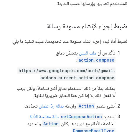
للمستخدم تعديلها وإرسالها حسب الحاجة.
ضبط إجراء لإنشاء مسودة رسالة
لضبط أداة لبدء إجراء إنشاء مسودة عند تحديدها، عليك تنفيذ ما يلي:
تأكَّد من أنّ
ملف البيان
يتضمّن نطاق
:
action.compose
https://www.googleapis.com/auth/gmail.
addons.current.action.compose
يمكنك بدلاً من ذلك استخدام نطاق أكثر تساهلاً، ولكن يجب
ألا تفعل ذلك إلا إذا كان هذا النطاق ضروريًا للغاية.
أنشئ عنصر
Action
واربطه
بدالة ردّ اتصال
تحدّدها.
استدعِ
setComposeAction
دالة معالجة الأداة
الخاصة بالأداة، مع تزويدها بكائن
Action
وتحديد
.
ComposeEmailType