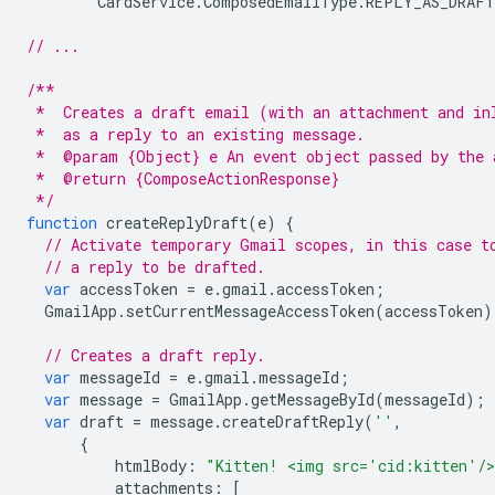
CardService
.
ComposedEmailType
.
REPLY_AS_DRAFT
// ...
/**
 *  Creates a draft email (with an attachment and in
 *  as a reply to an existing message.
 *  @param {Object} e An event object passed by the 
 *  @return {ComposeActionResponse}
 */
function
createReplyDraft
(
e
)
{
// Activate temporary Gmail scopes, in this case t
// a reply to be drafted.
var
accessToken
=
e
.
gmail
.
accessToken
;
GmailApp
.
setCurrentMessageAccessToken
(
accessToken
)
// Creates a draft reply.
var
messageId
=
e
.
gmail
.
messageId
;
var
message
=
GmailApp
.
getMessageById
(
messageId
);
var
draft
=
message
.
createDraftReply
(
''
,
{
htmlBody
:
"Kitten! <img src='cid:kitten'/
attachments
:
[