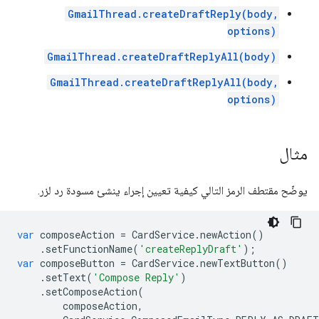
GmailThread.createDraftReply(body,
options)
GmailThread.createDraftReplyAll(body)
GmailThread.createDraftReplyAll(body,
options)
مثال
يوضّح مقتطف الرمز التالي كيفية تعيين إجراء ينشئ مسودة رد لزر.
var
composeAction
=
CardService
.
newAction
()
.
setFunctionName
(
'createReplyDraft'
);
var
composeButton
=
CardService
.
newTextButton
()
.
setText
(
'Compose Reply'
)
.
setComposeAction
(
composeAction
,