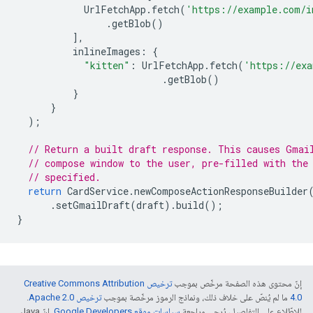
UrlFetchApp
.
fetch
(
'https://example.com/i
.
getBlob
()
],
inlineImages
:
{
"kitten"
:
UrlFetchApp
.
fetch
(
'https://exa
.
getBlob
()
}
}
);
// Return a built draft response. This causes Gmai
// compose window to the user, pre-filled with the
// specified.
return
CardService
.
newComposeActionResponseBuilder
.
setGmailDraft
(
draft
).
build
();
}
إنّ محتوى هذه الصفحة مرخّص بموجب
ترخيص Creative Commons Attribution
4.0‏
ما لم يُنصّ على خلاف ذلك، ونماذج الرموز مرخّصة بموجب
ترخيص Apache 2.0‏
.
للاطّلاع على التفاصيل، يُرجى مراجعة
سياسات موقع Google Developers‏
. إنّ Java