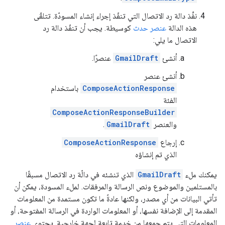
نفِّذ دالة رد الاتصال التي تنفّذ إجراء إنشاء المسودّة. تتلقّى
هذه الدالة
عنصر حدث
كوسيطة. يجب أن تنفّذ دالة رد
الاتصال ما يلي:
أنشئ
GmailDraft
عنصرًا.
أنشئ عنصر
ComposeActionResponse
باستخدام
الفئة
ComposeActionResponseBuilder
والعنصر
GmailDraft
.
إرجاع
ComposeActionResponse
الذي تم إنشاؤه
يمكنك ملء
GmailDraft
الذي تنشئه في دالّة رد الاتصال مسبقًا
بالمستلمين والموضوع ونص الرسالة والمرفقات. لملء المسودة، يمكن أن
تأتي البيانات من أي مصدر، ولكنها عادةً ما تكون مستمدة من المعلومات
المقدمة إلى الإضافة نفسها، أو المعلومات الواردة في الرسالة المفتوحة، أو
المعلومات التي يتم جمعها من خدمة تابعة لجهة خارجية. يحتوي
عنصر