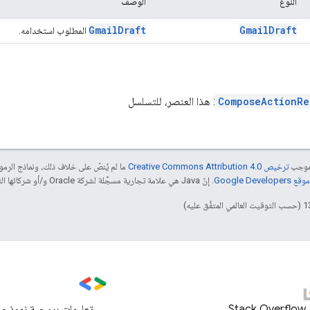
النوع
الوصف
Gmail
Draft
Gmail
Draft
المطلوب استخدامه.
ComposeActionRe
: هذا العنصر، للتسلسل
بموجب
ترخيص Creative Commons Attribution 4.0‏
ما لم يُنصّ على خلاف ذلك، ونماذج الر
Google Dev‏
. إنّ Java هي علامة تجارية مسجَّلة لشركة Oracle و/أو شركائها التابعين.
Stack Overflow
تعليمات برمجية نموذجي