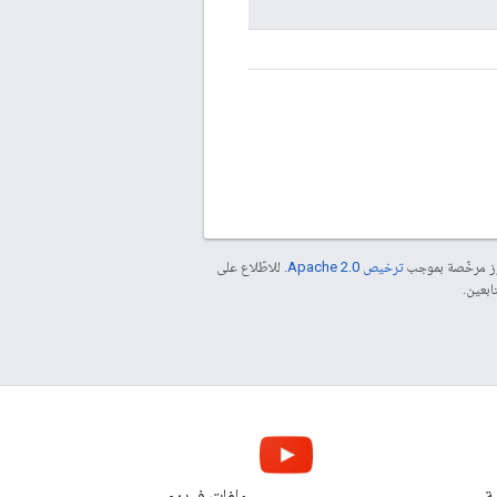
موز مرخّصة بموجب
ترخيص Apache 2.0‏
. للاطّلاع على
ة
ملفات فيديو