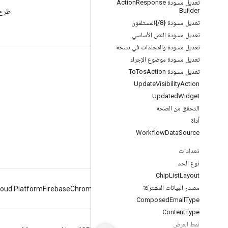
تعديل مسودة Action
Response
Builder
الاطّلاع على مدونة Google
Workspace Developers
تعديل مسودة {8
/
}المستلمون
تعديل مسودة النص الأساسي
تعديل مسودة والمجلدات في نسخة
تعديل مسودة موضوع الإجراء
Google Workspace لمطوّري البرامج
تعديل مسودة To
Action
Tos
نظرة عامة حول المنصة
Update
Visibility
Action
Updated
Widget
منتجات مطوّري البرامج
التحقق من الصحة
ملاحظات حول الإصدار
أداة
دعم مطوّر البرامج
Workflow
Data
Source
بنود الخدمة
تعدادات
نوع الحد
Chip
List
Layout
مصدر البيانات المشتركة
loud Platform
Firebase
Chrome
Android
Composed
Email
Type
Content
Type
نمط العرض