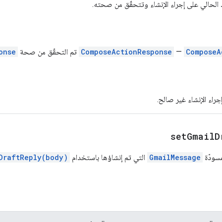
د الحالي على إجراء الإنشاء وتتحقّق من صحته.
ComposeA
—
ComposeActionResponse
تم التحقّق من صحة
onse
 إجراء الإنشاء غير صالح.
setGmailD
سودّة
GmailMessage
التي تم إنشاؤها باستخدام
DraftReply(body)