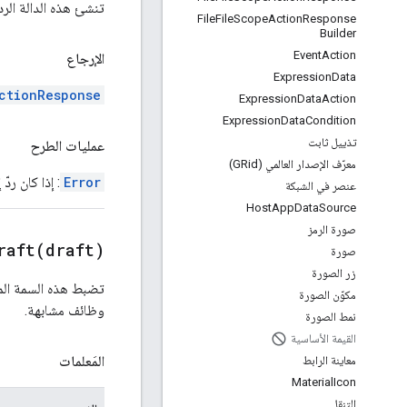
تنشئ هذه الدالة الر
File
File
Scope
Action
Response
Builder
Event
Action
الإرجاع
Expression
Data
ctionResponse
Expression
Data
Action
Expression
Data
Condition
تذييل ثابت
عمليات الطرح
معرّف الإصدار العالمي (GRid)
Error
: إذا كان ردّ
عنصر في الشبكة
Host
App
Data
Source
صورة الرمز
raft(
draft)
صورة
زر الصورة
تضبط هذه السمة الم
مكوّن الصورة
وظائف مشابهة.
نمط الصورة
القيمة الأساسية
المَعلمات
معاينة الرابط
Material
Icon
التنقل