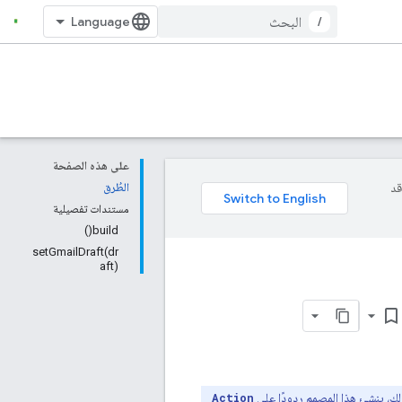
/
على هذه الصفحة
وقد
الطُرق
مستندات تفصيلية
build()
setGmailDraft(dr
aft)
bookmark_border
 ذلك، ينشئ هذا المصمم ردودًا على
Action