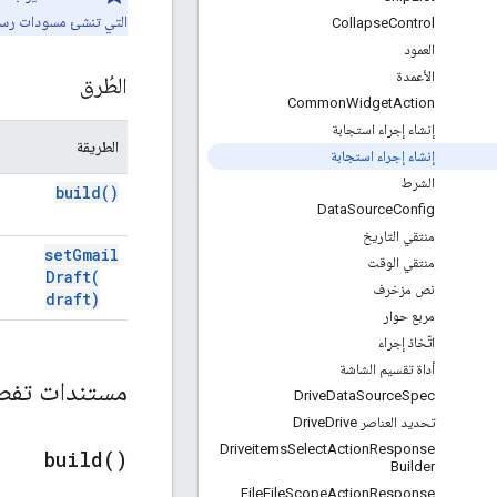
التي تنشئ مسودات رسائ
Collapse
Control
العمود
الأعمدة
الطُرق
Common
Widget
Action
إنشاء إجراء استجابة
الطريقة
إنشاء إجراء استجابة
الشرط
build(
)
Data
Source
Config
منتقي التاريخ
set
Gmail
منتقي الوقت
Draft(
نص مزخرف
draft)
مربع حوار
اتّخاذ إجراء
أداة تقسيم الشاشة
مستندات تفص
Drive
Data
Source
Spec
تحديد العناصر Drive
Drive
Driveitems
Select
Action
Response
build(
)
Builder
File
File
Scope
Action
Response