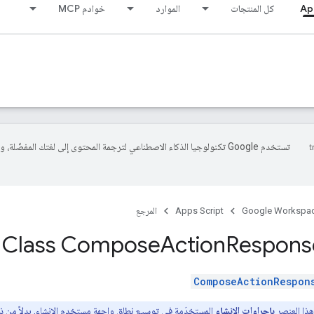
Ap
كل المنتجات
الموارد
خوادم MCP
تستخدم Google تكنولوجيا الذكاء الاصطناعي لترجمة المحتوى إلى لغتك المفضّلة، 
Google Workspa
Apps Script
المرجع
Class Compose
Action
Respons
ComposeActionRespon
 هذا العنصر
بإجراءات الإنشاء
المستخدَمة في
توسيع نطاق واجهة مستخدم الإنشاء
. بدلاً من