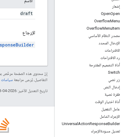
الاسم
إشعار
draft
Open
Open
Overflow
Menu
Overflow
Menu
Item
الإرجاع
مصدر النظام الأساسي
الإدخال المحدد
sponseBuilder
الاقتراحات
رد الاقتراحات
أداة التصميم المقترحة
Switch
إنّ محتوى هذه الصفحة مرخّص 
التفاصيل، يُرجى مراجعة
سياسات موقع elopers
زر نصي
إدخال النص
تاريخ التعديل الأخير: 2026-04-13 (حسب التوقيت العالمي المتفَّق عليه)
فقرة نصية
أداة اختيار الوقت
عامل التفعيل
الإجراء الشامل
Universal
Action
Response
Builder
تعديل مسودةالإجراء
المدونة