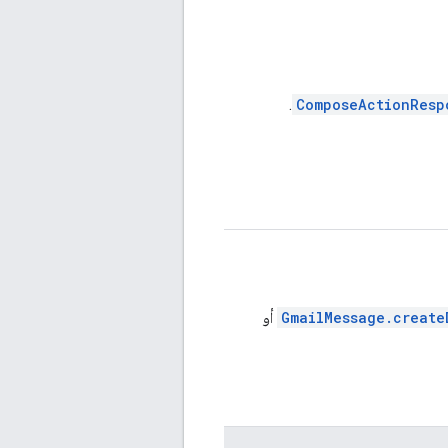
.
ComposeActionResp
GmailMessage.create
أو