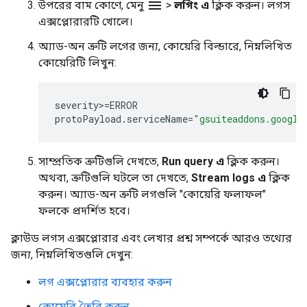
menu
উপরের বাম কোণে, মেনু
>
লগিং এ
ক্লিক করুন। লগস
এক্সপ্লোরারটি খোলে।
অ্যাড-অন ত্রুটি লগের জন্য, কোয়েরি বিল্ডারে, নিম্নলিখিত
কোয়েরিটি লিখুন:
severity
>
=
ERROR
protoPayload
.
serviceName
=
"gsuiteaddons.google
সাম্প্রতিক ত্রুটিগুলি দেখতে,
Run query এ
ক্লিক করুন।
অথবা, ত্রুটিগুলি ঘটলে তা দেখতে,
Stream logs এ
ক্লিক
করুন। অ্যাড-অন ত্রুটি লগগুলি "কোয়েরি ফলাফল"
ফলকে প্রদর্শিত হবে।
ক্লাউড লগস এক্সপ্লোরার এবং লেখার প্রশ্ন সম্পর্কে আরও তথ্যের
জন্য, নিম্নলিখিতগুলি দেখুন:
লগ এক্সপ্লোরার ব্যবহার করুন
কোয়েরি তৈরি করুন