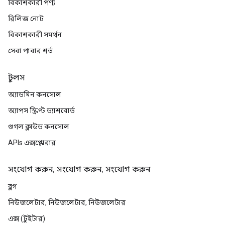
বিকাশকারী পণ্য
রিলিজ নোট
বিকাশকারী সমর্থন
সেবা পাবার শর্ত
টুলস
অ্যাডমিন কনসোল
অ্যাপস স্ক্রিপ্ট ড্যাশবোর্ড
গুগল ক্লাউড কনসোল
APIs এক্সপ্লোরার
সংযোগ করুন, সংযোগ করুন, সংযোগ করুন
ব্লগ
নিউজলেটার, নিউজলেটার, নিউজলেটার
এক্স (টুইটার)