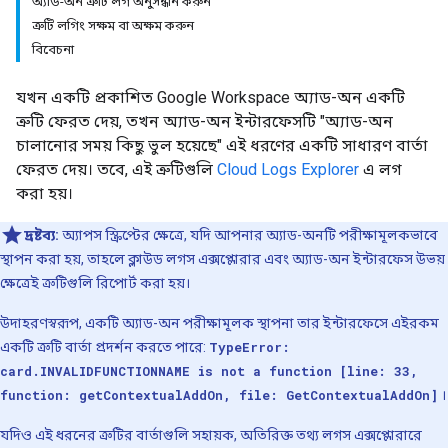
অ্যাড-অন ত্রুটি লগ অনুসন্ধান করুন
ত্রুটি লগিং সক্ষম বা অক্ষম করুন
বিবেচনা
যখন একটি প্রকাশিত Google Workspace অ্যাড-অন একটি
ত্রুটি ফেরত দেয়, তখন অ্যাড-অন ইন্টারফেসটি "অ্যাড-অন
চালানোর সময় কিছু ভুল হয়েছে" এই ধরণের একটি সাধারণ বার্তা
ফেরত দেয়। তবে, এই ত্রুটিগুলি
Cloud Logs Explorer
এ লগ
করা হয়।
দ্রষ্টব্য:
অ্যাপস স্ক্রিপ্টের ক্ষেত্রে, যদি আপনার অ্যাড-অনটি পরীক্ষামূলকভাবে
স্থাপন করা হয়, তাহলে ক্লাউড লগস এক্সপ্লোরার এবং অ্যাড-অন ইন্টারফেস উভয়
ক্ষেত্রেই ত্রুটিগুলি রিপোর্ট করা হয়।
উদাহরণস্বরূপ, একটি অ্যাড-অন পরীক্ষামূলক স্থাপনা তার ইন্টারফেসে এইরকম
একটি ত্রুটি বার্তা প্রদর্শন করতে পারে:
TypeError:
card.INVALIDFUNCTIONNAME is not a function [line: 33,
function: getContextualAddOn, file: GetContextualAddOn]
।
যদিও এই ধরনের ত্রুটির বার্তাগুলি সহায়ক, অতিরিক্ত তথ্য লগস এক্সপ্লোরারে