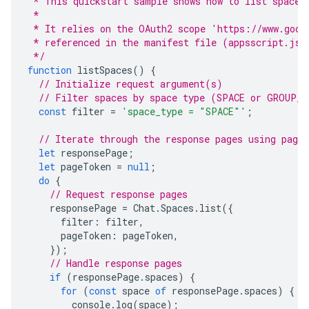
 * This quickstart sample shows how to list spaces
 *
 * It relies on the OAuth2 scope 'https://www.goog
 * referenced in the manifest file (appsscript.jso
 */
function
listSpaces
()
{
// Initialize request argument(s)
// Filter spaces by space type (SPACE or GROUP_C
const
filter
=
'space_type = "SPACE"'
;
// Iterate through the response pages using page 
let
responsePage
;
let
pageToken
=
null
;
do
{
// Request response pages
responsePage
=
Chat
.
Spaces
.
list
({
filter
:
filter
,
pageToken
:
pageToken
,
});
// Handle response pages
if
(
responsePage
.
spaces
)
{
for
(
const
space
of
responsePage
.
spaces
)
{
console
.
log
(
space
);