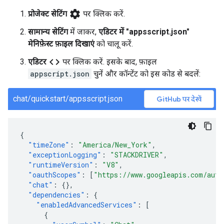
settings
प्रोजेक्ट सेटिंग
पर क्लिक करें.
सामान्य सेटिंग
में जाकर,
एडिटर में "appsscript.json"
मेनिफ़ेस्ट फ़ाइल दिखाएं
को चालू करें.
code
एडिटर
पर क्लिक करें. इसके बाद, फ़ाइल
appscript.json
चुनें और कॉन्टेंट को इस कोड से बदलें:
chat/quickstart/appsscript.json
GitHub पर देखें
{
"timeZone"
:
"America/New_York"
,
"exceptionLogging"
:
"STACKDRIVER"
,
"runtimeVersion"
:
"V8"
,
"oauthScopes"
:
[
"https://www.googleapis.com/auth
"chat"
:
{},
"dependencies"
:
{
"enabledAdvancedServices"
:
[
{