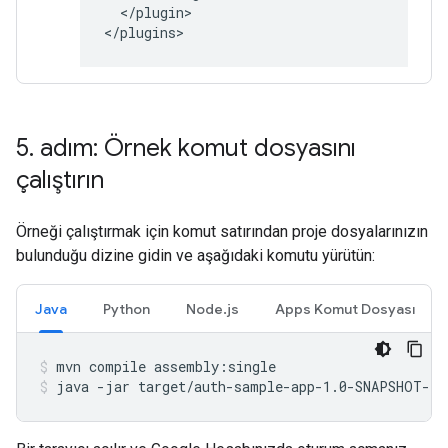
</plugin>

5
.
adım: Örnek komut dosyasını
çalıştırın
Örneği çalıştırmak için komut satırından proje dosyalarınızın
bulunduğu dizine gidin ve aşağıdaki komutu yürütün:
Java
Python
Node.js
Apps Komut Dosyası
mvn
compile
assembly:single
java
-jar
target/auth-sample-app-1.0-SNAPSHOT-ja