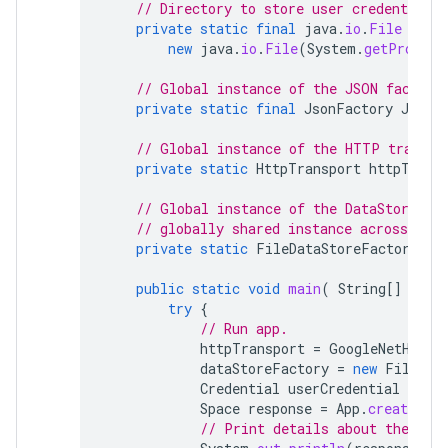
// Directory to store user credentials.
private
static
final
java
.
io
.
File
DATA
new
java
.
io
.
File
(
System
.
getPropert
// Global instance of the JSON factory
private
static
final
JsonFactory
JSON_
// Global instance of the HTTP transpo
private
static
HttpTransport
httpTrans
// Global instance of the DataStoreFac
// globally shared instance across your
private
static
FileDataStoreFactory
da
public
static
void
main
(
String
[]
args
try
{
// Run app.
httpTransport
=
GoogleNetHttpT
dataStoreFactory
=
new
FileDat
Credential
userCredential
=
aut
Space
response
=
App
.
createChat
// Print details about the cre