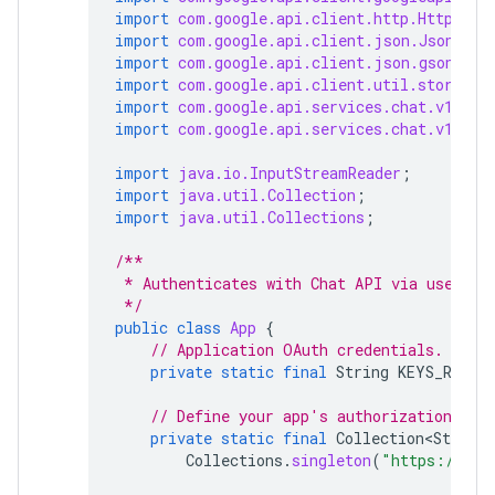
import
com.google.api.client.http.HttpTran
import
com.google.api.client.json.JsonFact
import
com.google.api.client.json.gson.Gso
import
com.google.api.client.util.store.Fi
import
com.google.api.services.chat.v1.Han
import
com.google.api.services.chat.v1.mod
import
java.io.InputStreamReader
;
import
java.util.Collection
;
import
java.util.Collections
;
/**
 * Authenticates with Chat API via user cr
 */
public
class
App
{
// Application OAuth credentials.
private
static
final
String
KEYS_RESOU
// Define your app's authorization sco
private
static
final
Collection<String>
Collections
.
singleton
(
"https://www