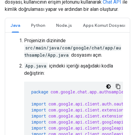
dosyası, kullanıcının erişim jetonunu kullanarak
Chat API
ile
kimlik doğrulaması yapar ve ardından bir alan oluşturur.
Java
Python
Node.js
Apps Komut Dosyası
Projenizin dizininde
src/main/java/com/google/chat/app/au
thsample/App.java
dosyasını açın.
App.java
içindeki içeriği aşağıdaki kodla
değiştirin:
package
com.google.chat.app.authsample
;
import
com.google.api.client.auth.oauth2.C
import
com.google.api.client.extensions.ja
import
com.google.api.client.extensions.je
import
com.google.api.client.googleapis.au
import
com.google.api.client.googleapis.au
import
com.google.api.client.googleapis.ja