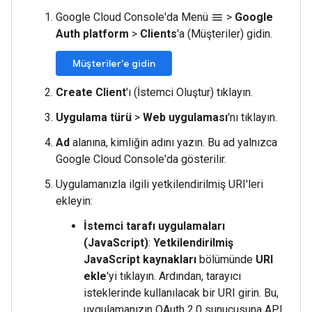
Google Cloud Console'da Menü
>
Google
menu
Auth platform
>
Clients
'a (Müşteriler) gidin.
Müşteriler'e gidin
Create Client
'ı (İstemci Oluştur) tıklayın.
Uygulama türü
>
Web uygulaması
'nı tıklayın.
Ad
alanına, kimliğin adını yazın. Bu ad yalnızca
Google Cloud Console'da gösterilir.
Uygulamanızla ilgili yetkilendirilmiş URI'leri
ekleyin:
İstemci tarafı uygulamaları
(JavaScript)
:
Yetkilendirilmiş
JavaScript kaynakları
bölümünde
URI
ekle
'yi tıklayın. Ardından, tarayıcı
isteklerinde kullanılacak bir URI girin. Bu,
uygulamanızın OAuth 2.0 sunucusuna API