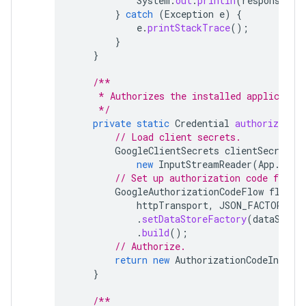
System
.
out
.
println
(
response
);
}
catch
(
Exception
e
)
{
e
.
printStackTrace
();
}
}
/**
     * Authorizes the installed applicatio
     */
private
static
Credential
authorize
()
// Load client secrets.
GoogleClientSecrets
clientSecrets
new
InputStreamReader
(
App
.
clas
// Set up authorization code flow.
GoogleAuthorizationCodeFlow
flow
=
httpTransport
,
JSON_FACTORY
,
c
.
setDataStoreFactory
(
dataStore
.
build
();
// Authorize.
return
new
AuthorizationCodeInstall
}
/**