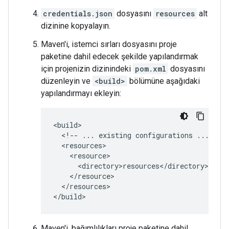
credentials.json
dosyasını
resources
alt
dizinine kopyalayın.
Maven'i, istemci sırları dosyasını proje
paketine dahil edecek şekilde yapılandırmak
için projenizin dizinindeki
pom.xml
dosyasını
düzenleyin ve
<build>
bölümüne aşağıdaki
yapılandırmayı ekleyin:
<!--
...
existing
configurations
...
</resources>

Maven'i, bağımlılıkları proje paketine dahil