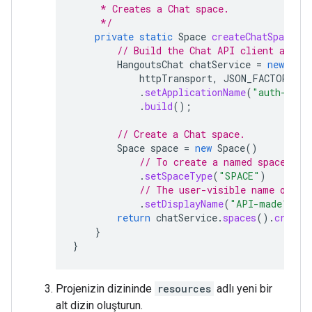
     * Creates a Chat space.
     */
private
static
Space
createChatSpace
(
C
// Build the Chat API client and a
HangoutsChat
chatService
=
new
Hang
httpTransport
,
JSON_FACTORY
,
u
.
setApplicationName
(
"auth-samp
.
build
();
// Create a Chat space.
Space
space
=
new
Space
()
// To create a named space, se
.
setSpaceType
(
"SPACE"
)
// The user-visible name of th
.
setDisplayName
(
"API-made"
);
return
chatService
.
spaces
().
create
}
}
Projenizin dizininde
resources
adlı yeni bir
alt dizin oluşturun.