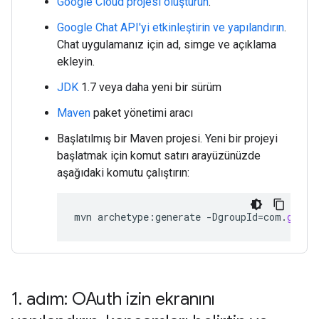
Google Cloud projesi oluşturun
.
Google Chat API'yi etkinleştirin ve yapılandırın
.
Chat uygulamanız için ad, simge ve açıklama
ekleyin.
JDK
1.7 veya daha yeni bir sürüm
Maven
paket yönetimi aracı
Başlatılmış bir Maven projesi. Yeni bir projeyi
başlatmak için komut satırı arayüzünüzde
aşağıdaki komutu çalıştırın:
mvn
archetype
:
generate
-
DgroupId
=
com
.
googl
1
.
adım: OAuth izin ekranını