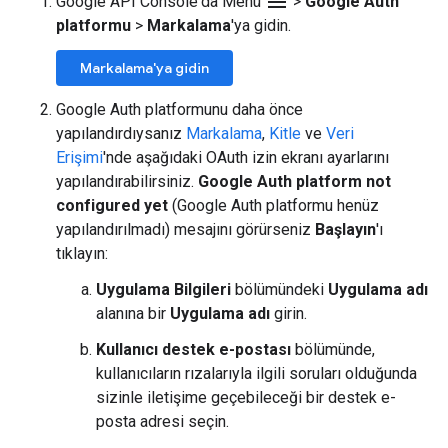
menu
Google API Console'da Menü
>
Google Auth
platformu
>
Markalama
'ya gidin.
Markalama'ya gidin
Google Auth platformunu daha önce
yapılandırdıysanız
Markalama
,
Kitle
ve
Veri
Erişimi
'nde aşağıdaki OAuth izin ekranı ayarlarını
yapılandırabilirsiniz.
Google Auth platform not
configured yet
(Google Auth platformu henüz
yapılandırılmadı) mesajını görürseniz
Başlayın
'ı
tıklayın:
Uygulama Bilgileri
bölümündeki
Uygulama adı
alanına bir
Uygulama adı
girin.
Kullanıcı destek e-postası
bölümünde,
kullanıcıların rızalarıyla ilgili soruları olduğunda
sizinle iletişime geçebileceği bir destek e-
posta adresi seçin.