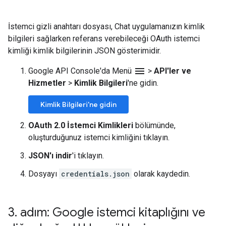
İstemci gizli anahtarı dosyası, Chat uygulamanızın kimlik
bilgileri sağlarken referans verebileceği OAuth istemci
kimliği kimlik bilgilerinin JSON gösterimidir.
menu
Google API Console'da Menü
>
API'ler ve
Hizmetler
>
Kimlik Bilgileri
'ne gidin.
Kimlik Bilgileri'ne gidin
OAuth 2.0 İstemci Kimlikleri
bölümünde,
oluşturduğunuz istemci kimliğini tıklayın.
JSON'ı indir
'i tıklayın.
Dosyayı
credentials.json
olarak kaydedin.
3
.
adım: Google istemci kitaplığını ve