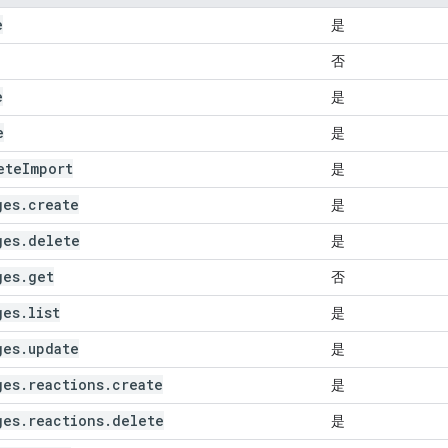
e
是
否
e
是
e
是
eteImport
是
ges.create
是
ges.delete
是
ges.get
否
ges.list
是
ges.update
是
ges.reactions.create
是
ges.reactions.delete
是