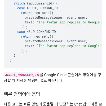
switch
(
appCommandId
)
{
case
ABOUT_COMMAND_ID
:
return
res
.
send
({
privateMessageViewer
:
event
.
user
,
text
:
'The Avatar app replies to Google Ch
});
case
HELP_COMMAND_ID
:
return
res
.
send
({
privateMessageViewer
:
event
.
user
,
text
:
'The Avatar app replies to Google Ch
});
}
}
ABOUT_COMMAND_ID
를 Google Cloud 콘솔에서 명령어를 구
성할 때 지정한 명령어 ID로 바꿉니다.
빠른 명령어에 응답
다음 코드는 빠른 명령어
도움말
에 답장하는 Chat 앱의 예를 보