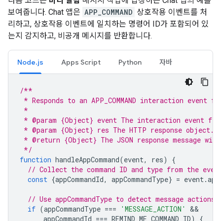
다음 코드는
미리 알림
메시지 작업에 답장하는 Chat 앱의 예를
보여줍니다. Chat 앱은
APP_COMMAND
상호작용 이벤트를 처
리하고, 상호작용 이벤트에 일치하는 명령어 ID가 포함되어 있
는지 감지하고, 비공개 메시지를 반환합니다.
Node.js
Apps Script
Python
자바
/**
 * Responds to an APP_COMMAND interaction event fr
 *
 * @param {Object} event The interaction event fro
 * @param {Object} res The HTTP response object.
 * @return {Object} The JSON response message with
 */
function
handleAppCommand
(
event
,
res
)
{
// Collect the command ID and type from the even
const
{
appCommandId
,
appCommandType
}
=
event
.
app
// Use appCommandType to detect message actions.
if
(
appCommandType
===
'MESSAGE_ACTION'
appCommandId
===
REMIND_ME_COMMAND_ID
)
{