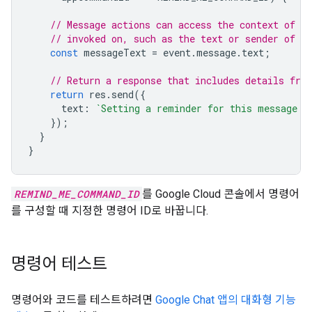
// Message actions can access the context of t
// invoked on, such as the text or sender of t
const
messageText
=
event
.
message
.
text
;
// Return a response that includes details fro
return
res
.
send
({
text
:
`Setting a reminder for this message: 
});
}
}
REMIND_ME_COMMAND_ID
를 Google Cloud 콘솔에서 명령어
를 구성할 때 지정한 명령어 ID로 바꿉니다.
명령어 테스트
명령어와 코드를 테스트하려면
Google Chat 앱의 대화형 기능