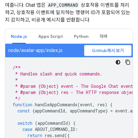
여줍니다. Chat 앱은
APP_COMMAND
상호작용 이벤트를 처리
하고, 상호작용 이벤트에 일치하는 명령어 ID가 포함되어 있는
지 감지하고, 비공개 메시지를 반환합니다.
Node.js
Apps Script
Python
자바
node/avatar-app/index.js
GitHub에서 보기
/**
 * Handles slash and quick commands.
 *
 * @param {Object} event - The Google Chat event.
 * @param {Object} res - The HTTP response object
 */
function
handleAppCommands
(
event
,
res
)
{
const
{
appCommandId
,
appCommandType
}
=
event
.
app
switch
(
appCommandId
)
{
case
ABOUT_COMMAND_ID
:
return
res
.
send
({