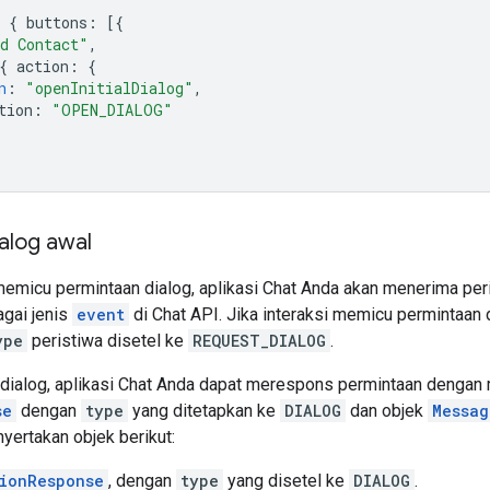
{
buttons
:
[{
d Contact"
,
{
action
:
{
n
:
"openInitialDialog"
,
tion
:
"OPEN_DIALOG"
alog awal
emicu permintaan dialog, aplikasi Chat Anda akan menerima peris
agai jenis
event
di Chat API. Jika interaksi memicu permintaan 
ype
peristiwa disetel ke
REQUEST_DIALOG
.
ialog, aplikasi Chat Anda dapat merespons permintaan dengan
se
dengan
type
yang ditetapkan ke
DIALOG
dan objek
Messag
yertakan objek berikut:
ionResponse
, dengan
type
yang disetel ke
DIALOG
.