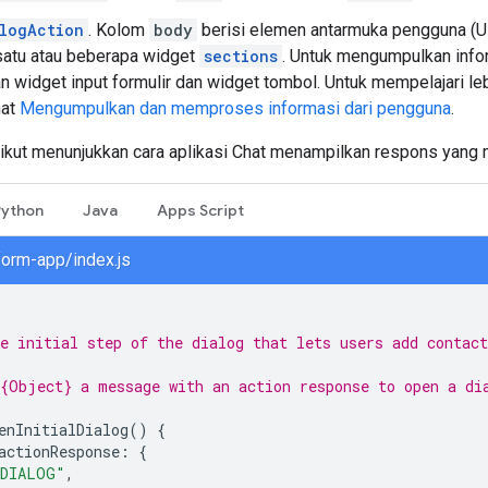
logAction
. Kolom
body
berisi elemen antarmuka pengguna (UI)
satu atau beberapa widget
sections
. Untuk mengumpulkan info
 widget input formulir dan widget tombol. Untuk mempelajari leb
hat
Mengumpulkan dan memproses informasi dari pengguna
.
ikut menunjukkan cara aplikasi Chat menampilkan respons yang
Python
Java
Apps Script
form-app/index.js
e initial step of the dialog that lets users add contact
{Object} a message with an action response to open a di
enInitialDialog
()
{
actionResponse
:
{
DIALOG"
,