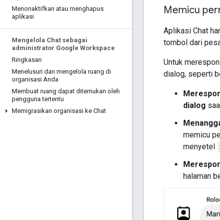
Memicu perm
Menonaktifkan atau menghapus
aplikasi
Aplikasi Chat ha
Mengelola Chat sebagai
tombol dari pesa
administrator Google Workspace
Ringkasan
Untuk merespons
Menelusuri dan mengelola ruang di
dialog, seperti b
organisasi Anda
Membuat ruang dapat ditemukan oleh
Merespons
pengguna tertentu
dialog
saa
Memigrasikan organisasi ke Chat
Menanggap
memicu per
menyetel
Merespons
halaman be