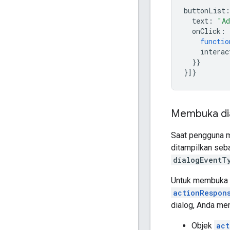
buttonList
:
text
:
"Ad
onClick
:
functio
interac
}}
}]}
Membuka di
Saat pengguna m
ditampilkan seb
dialogEventT
Untuk membuka d
actionRespon
dialog, Anda men
Objek
act