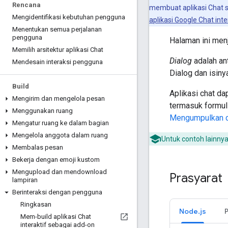
Rencana
membuat aplikasi Chat 
Mengidentifikasi kebutuhan pengguna
aplikasi Google Chat inte
Menentukan semua perjalanan
pengguna
Halaman ini men
Memilih arsitektur aplikasi Chat
Dialog
adalah an
Mendesain interaksi pengguna
Dialog dan isin
Build
Aplikasi chat d
Mengirim dan mengelola pesan
termasuk formuli
Menggunakan ruang
Mengumpulkan d
Mengatur ruang ke dalam bagian
Mengelola anggota dalam ruang
Untuk contoh lainnya,
Membalas pesan
Bekerja dengan emoji kustom
Mengupload dan mendownload
Prasyarat
lampiran
Berinteraksi dengan pengguna
Ringkasan
Node.js
Mem-build aplikasi Chat
interaktif sebagai add-on