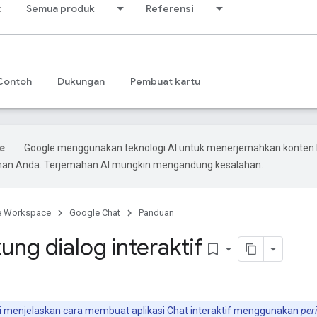
t
Semua produk
Referensi
Contoh
Dukungan
Pembuat kartu
Google menggunakan teknologi AI untuk menerjemahkan konten 
ihan Anda. Terjemahan AI mungkin mengandung kesalahan.
e Workspace
Google Chat
Panduan
ng dialog interaktif
bookmark_border
i menjelaskan cara membuat aplikasi Chat interaktif menggunakan
per