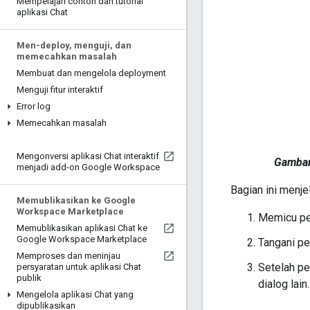
Mempelajari contoh dan tutorial
aplikasi Chat
Men-deploy
,
menguji
,
dan
memecahkan masalah
Membuat dan mengelola deployment
Menguji fitur interaktif
Error log
Memecahkan masalah
Mengonversi aplikasi Chat interaktif
Gambar
menjadi add-on Google Workspace
Bagian ini menj
Memublikasikan ke Google
Workspace Marketplace
Memicu per
Memublikasikan aplikasi Chat ke
Google Workspace Marketplace
Tangani p
Memproses dan meninjau
Setelah p
persyaratan untuk aplikasi Chat
publik
dialog lain.
Mengelola aplikasi Chat yang
dipublikasikan