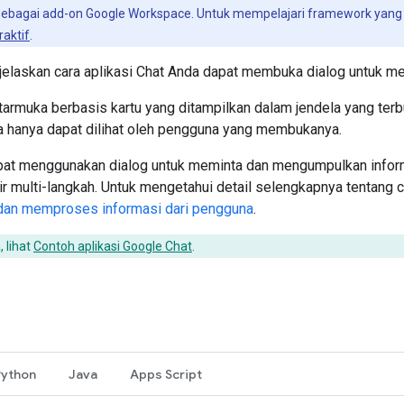
sebagai add-on Google Workspace. Untuk mempelajari framework yang 
raktif
.
jelaskan cara aplikasi Chat Anda dapat membuka dialog untuk 
tarmuka berbasis kartu yang ditampilkan dalam jendela yang terbu
ya hanya dapat dilihat oleh pengguna yang membukanya.
apat menggunakan dialog untuk meminta dan mengumpulkan inform
r multi-langkah. Untuk mengetahui detail selengkapnya tentang ca
an memproses informasi dari pengguna
.
 lihat
Contoh aplikasi Google Chat
.
Python
Java
Apps Script