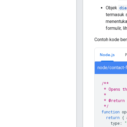
Objek
dia
termasuk 
menentukan
formulir, li
Contoh kode ber
Node.js
node/contact-
/**
 * Opens th
 *
 * @return 
 */
function
op
return
{
type
:
"