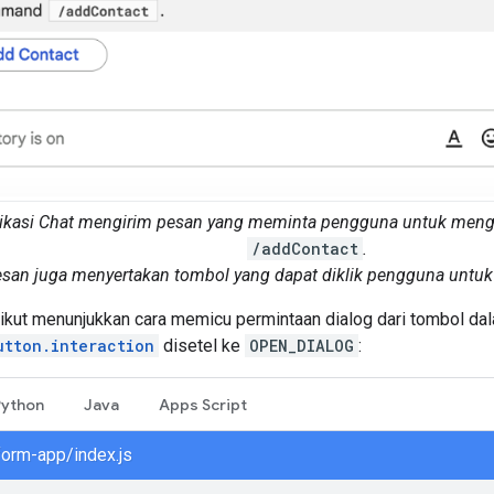
likasi Chat mengirim pesan yang meminta pengguna untuk mengg
/addContact
.
san juga menyertakan tombol yang dapat diklik pengguna untuk
ikut menunjukkan cara memicu permintaan dialog dari tombol da
utton.interaction
disetel ke
OPEN_DIALOG
:
Python
Java
Apps Script
form-app/index.js