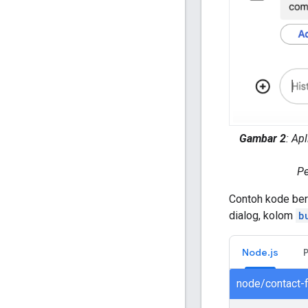
Gambar 2
: Ap
Pe
Contoh kode ber
dialog, kolom
b
Node.js
node/contact-