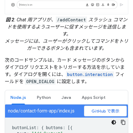
図 2
: Chat 用アプリが、
/addContact
スラッシュ コマン
ドを使用するようユーザーに促すメッセージを送信しま
す。
メッセージには、ユーザーがクリックしてコマンドをトリ
ガーできるボタンも含まれています。
次のコードサンプルは、カード メッセージのボタンから
ダイアログ リクエストをトリガーする方法を示していま
す。ダイアログを開くには、
button.interaction
フィ
ールドを
OPEN_DIALOG
に設定します。
Node.js
Python
Java
Apps Script
node/contact-form-app/index.js
GitHub で表示
buttonList
:
{
buttons
:
[{