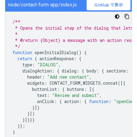
node/contact-form-app/index.js
GitHub で表示
/**
 * Opens the initial step of the dialog that lets 
 *
 * @return {Object} a message with an action respo
 */
function
openInitialDialog
()
{
return
{
actionResponse
:
{
type
:
"DIALOG"
,
dialogAction
:
{
dialog
:
{
body
:
{
sections
:
[{
header
:
"Add new contact"
,
widgets
:
CONTACT_FORM_WIDGETS
.
concat
([{
buttonList
:
{
buttons
:
[{
text
:
"Review and submit"
,
onClick
:
{
action
:
{
function
:
"openConf
}]}
}])
}]}}}
}};
}