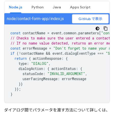
Node.js
Python
Java
Apps Script
node/contact-form-app/index.js
GitHub で表示
const
contactName
=
event
.
common
.
parameters
[
"conta
// Checks to make sure the user entered a contact 
// If no name value detected, returns an error mes
const
errorMessage
=
"Don't forget to name your ne
if
(
!
contactName
 && 
event
.
dialogEventType
===
"SU
return
{
actionResponse
:
{
type
:
"DIALOG"
,
dialogAction
:
{
actionStatus
:
{
statusCode
:
"INVALID_ARGUMENT"
,
userFacingMessage
:
errorMessage
}}
}};
}
ダイアログ間でパラメータを渡す方法について詳しくは、