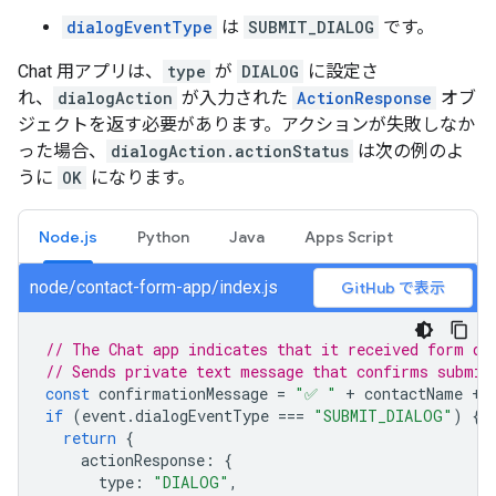
dialogEventType
は
SUBMIT_DIALOG
です。
Chat 用アプリは、
type
が
DIALOG
に設定さ
れ、
dialogAction
が入力された
ActionResponse
オブ
ジェクトを返す必要があります。アクションが失敗しなか
った場合、
dialogAction.actionStatus
は次の例のよ
うに
OK
になります。
Node.js
Python
Java
Apps Script
node/contact-form-app/index.js
GitHub で表示
// The Chat app indicates that it received form da
// Sends private text message that confirms submis
const
confirmationMessage
=
"✅ "
+
contactName
+
if
(
event
.
dialogEventType
===
"SUBMIT_DIALOG"
)
{
return
{
actionResponse
:
{
type
:
"DIALOG"
,