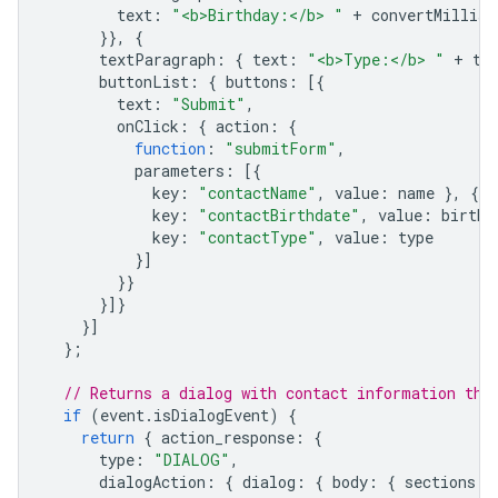
text
:
"<b>Birthday:</b> "
+
convertMillisT
}},
{
textParagraph
:
{
text
:
"<b>Type:</b> "
+
ty
buttonList
:
{
buttons
:
[{
text
:
"Submit"
,
onClick
:
{
action
:
{
function
:
"submitForm"
,
parameters
:
[{
key
:
"contactName"
,
value
:
name
},
{
key
:
"contactBirthdate"
,
value
:
birthd
key
:
"contactType"
,
value
:
type
}]
}}
}]}
}]
};
// Returns a dialog with contact information tha
if
(
event
.
isDialogEvent
)
{
return
{
action_response
:
{
type
:
"DIALOG"
,
dialogAction
:
{
dialog
:
{
body
:
{
sections
: