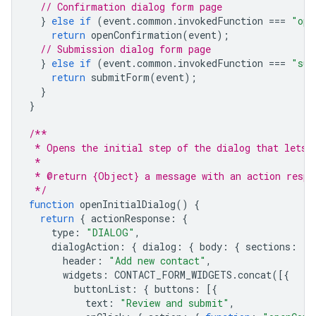
// Confirmation dialog form page
}
else
if
(
event
.
common
.
invokedFunction
===
"ope
return
openConfirmation
(
event
);
// Submission dialog form page
}
else
if
(
event
.
common
.
invokedFunction
===
"sub
return
submitForm
(
event
);
}
}
/**
 * Opens the initial step of the dialog that lets 
 *
 * @return {Object} a message with an action respo
 */
function
openInitialDialog
()
{
return
{
actionResponse
:
{
type
:
"DIALOG"
,
dialogAction
:
{
dialog
:
{
body
:
{
sections
:
[{
header
:
"Add new contact"
,
widgets
:
CONTACT_FORM_WIDGETS
.
concat
([{
buttonList
:
{
buttons
:
[{
text
:
"Review and submit"
,