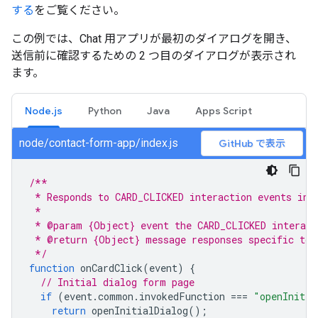
する
をご覧ください。
この例では、Chat 用アプリが最初のダイアログを開き、
送信前に確認するための 2 つ目のダイアログが表示され
ます。
Node.js
Python
Java
Apps Script
node/contact-form-app/index.js
GitHub で表示
/**
 * Responds to CARD_CLICKED interaction events in 
 *
 * @param {Object} event the CARD_CLICKED interact
 * @return {Object} message responses specific to 
 */
function
onCardClick
(
event
)
{
// Initial dialog form page
if
(
event
.
common
.
invokedFunction
===
"openInitia
return
openInitialDialog
();