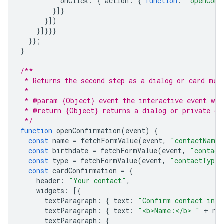
onClick
:
{
action
:
{
function
:
"openConf
}]}
}])
}]}}}
}};
}
/**
 * Returns the second step as a dialog or card mes
 *
 * @param {Object} event the interactive event wit
 * @return {Object} returns a dialog or private ca
 */
function
openConfirmation
(
event
)
{
const
name
=
fetchFormValue
(
event
,
"contactName"
const
birthdate
=
fetchFormValue
(
event
,
"contact
const
type
=
fetchFormValue
(
event
,
"contactType"
const
cardConfirmation
=
{
header
:
"Your contact"
,
widgets
:
[{
textParagraph
:
{
text
:
"Confirm contact info
textParagraph
:
{
text
:
"<b>Name:</b> "
+
na
textParagraph
:
{