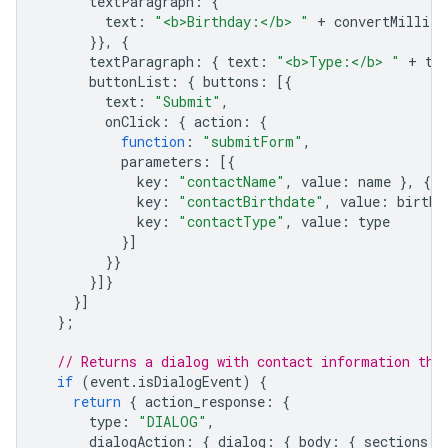
textParagraph
:
{
text
:
"<b>Birthday:</b> "
+
convertMillisT
}},
{
textParagraph
:
{
text
:
"<b>Type:</b> "
+
ty
buttonList
:
{
buttons
:
[{
text
:
"Submit"
,
onClick
:
{
action
:
{
function
:
"submitForm"
,
parameters
:
[{
key
:
"contactName"
,
value
:
name
},
{
key
:
"contactBirthdate"
,
value
:
birthd
key
:
"contactType"
,
value
:
type
}]
}}
}]}
}]
};
// Returns a dialog with contact information tha
if
(
event
.
isDialogEvent
)
{
return
{
action_response
:
{
type
:
"DIALOG"
,
dialogAction
:
{
dialog
:
{
body
:
{
sections
: