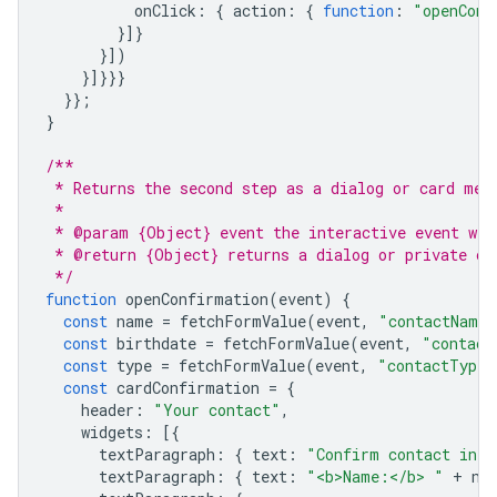
onClick
:
{
action
:
{
function
:
"openConf
}]}
}])
}]}}}
}};
}
/**
 * Returns the second step as a dialog or card mes
 *
 * @param {Object} event the interactive event wit
 * @return {Object} returns a dialog or private ca
 */
function
openConfirmation
(
event
)
{
const
name
=
fetchFormValue
(
event
,
"contactName"
const
birthdate
=
fetchFormValue
(
event
,
"contact
const
type
=
fetchFormValue
(
event
,
"contactType"
const
cardConfirmation
=
{
header
:
"Your contact"
,
widgets
:
[{
textParagraph
:
{
text
:
"Confirm contact info
textParagraph
:
{
text
:
"<b>Name:</b> "
+
na