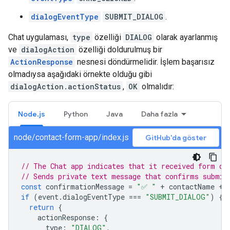
dialogEventType
SUBMIT_DIALOG
.
Chat uygulaması,
type
özelliği
DIALOG
olarak ayarlanmış
ve
dialogAction
özelliği doldurulmuş bir
ActionResponse
nesnesi döndürmelidir. İşlem başarısız
olmadıysa aşağıdaki örnekte olduğu gibi
dialogAction.actionStatus
,
OK
olmalıdır:
Node.js
Python
Java
Daha fazla
node/contact-form-app/index.js
GitHub'da göster
// The Chat app indicates that it received form da
// Sends private text message that confirms submis
const
confirmationMessage
=
"✅ "
+
contactName
+
if
(
event
.
dialogEventType
===
"SUBMIT_DIALOG"
)
{
return
{
actionResponse
:
{
type
:
"DIALOG"
,