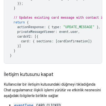
}};
}
// Updates existing card message with contact in
return
{
actionResponse
:
{
type
:
"UPDATE_MESSAGE"
},
privateMessageViewer
:
event
.
user
,
cardsV2
:
[{
card
:
{
sections
:
[
cardConfirmation
]}
}]
}
}
İletişim kutusunu kapat
Kullanıcılar bir iletişim kutusundaki düğmeyi tıkladığında
Chat uygulamanız ilişkili işlemi yürütür ve etkinlik nesnesini
aşağıdaki bilgilerle birlikte sağlar:
eventType
CARD_CLICKED
.