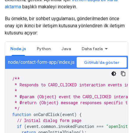
aktarma
başlıklı makaleyi inceleyin.
Bu örnekte, bir sohbet uygulaması, gönderilmeden önce
onay için ikinci bir iletişim kutusuna yönlendiren ilk iletişim
kutusunu açıyor:
Node.js
Python
Java
Daha fazla
node/contact-form-app/index.js
GitHub'da göster
/**
 * Responds to CARD_CLICKED interaction events in 
 *
 * @param {Object} event the CARD_CLICKED interact
 * @return {Object} message responses specific to 
 */
function
onCardClick
(
event
)
{
// Initial dialog form page
if
(
event
.
common
.
invokedFunction
===
"openInitia
return
openInitialDialog
();