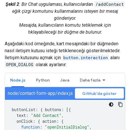
Şekil 2
: Bir Chat uygulaması, kullanıcılardan
/addContact
eğik çizgi komutunu kullanmalarını isteyen bir mesaj
gönderiyor.
Mesajda, kullanıcıların komutu tetiklemek için
tıklayabileceği bir düğme de bulunur.
Aşağıdaki kod örneğinde, kart mesajındaki bir düğmeden
nasıl iletişim kutusu isteği tetikleneceği gösterilmektedir.
İletişim kutusunu açmak için
button.interaction
alanı
OPEN_DIALOG
olarak ayarlanır:
Node.js
Python
Java
Daha fazla
node/contact-form-app/index.js
GitHub'da göster
buttonList
:
{
buttons
:
[{
text
:
"Add Contact"
,
onClick
:
{
action
:
{
function
:
"openInitialDialog"
,