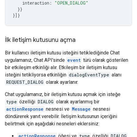
interaction
:
"OPEN_DIALOG"
}}
}]}
İlk iletişim kutusunu açma
Bir kullanıcı iletişim kutusu isteğini tetiklediğinde Chat
uygulamanız, Chat API'sinde
event
türü olarak gösterilen
bir etkileşim etkinliği alır. Etkileşim bir iletişim kutusu
isteğini tetikliyorsa etkinliğin
dialogEventType
alanı
REQUEST_DIALOG
olarak ayarlanır.
Chat uygulamanız, bir iletişim kutusu açmak için isteğe
type
özelliği
DIALOG
olarak ayarlanmış bir
actionResponse
nesnesi ve
Message
nesnesi
döndürerek yanıt verebilir. İletişim kutusunun içeriğini
belirtmek için aşağıdaki nesneleri eklersiniz:
actionResponse
öğesi ve
type
özelliği
DIALOG