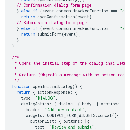
// Confirmation dialog form page
}
else
if
(
event
.
common
.
invokedFunction
===
"ope
return
openConfirmation
(
event
);
// Submission dialog form page
}
else
if
(
event
.
common
.
invokedFunction
===
"sub
return
submitForm
(
event
);
}
}
/**
 * Opens the initial step of the dialog that lets 
 *
 * @return {Object} a message with an action respo
 */
function
openInitialDialog
()
{
return
{
actionResponse
:
{
type
:
"DIALOG"
,
dialogAction
:
{
dialog
:
{
body
:
{
sections
:
[{
header
:
"Add new contact"
,
widgets
:
CONTACT_FORM_WIDGETS
.
concat
([{
buttonList
:
{
buttons
:
[{
text
:
"Review and submit"
,