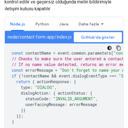
kontrol edilir ve geçersiz olduğunda metin bildirimiyle
iletişim kutusu kapatılır:
Node.js
Python
Java
Daha fazla
node/contact-form-app/index.js
GitHub'da göster
const
contactName
=
event
.
common
.
parameters
[
"conta
// Checks to make sure the user entered a contact 
// If no name value detected, returns an error mes
const
errorMessage
=
"Don't forget to name your ne
if
(
!
contactName
 && 
event
.
dialogEventType
===
"SU
return
{
actionResponse
:
{
type
:
"DIALOG"
,
dialogAction
:
{
actionStatus
:
{
statusCode
:
"INVALID_ARGUMENT"
,
userFacingMessage
:
errorMessage
}}
}};
}