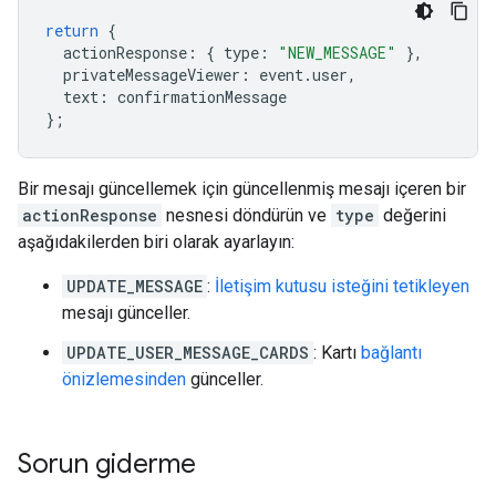
return
{
actionResponse
:
{
type
:
"NEW_MESSAGE"
},
privateMessageViewer
:
event
.
user
,
text
:
confirmationMessage
};
Bir mesajı güncellemek için güncellenmiş mesajı içeren bir
actionResponse
nesnesi döndürün ve
type
değerini
aşağıdakilerden biri olarak ayarlayın:
UPDATE_MESSAGE
:
İletişim kutusu isteğini tetikleyen
mesajı günceller.
UPDATE_USER_MESSAGE_CARDS
: Kartı
bağlantı
önizlemesinden
günceller.
Sorun giderme