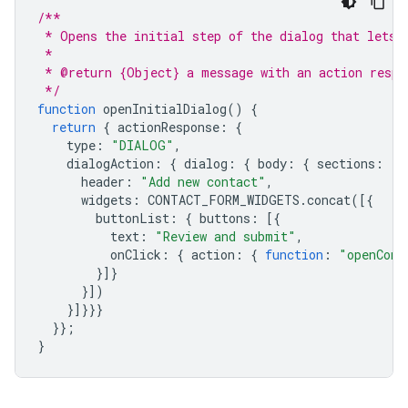
/**
 * Opens the initial step of the dialog that lets 
 *
 * @return {Object} a message with an action respo
 */
function
openInitialDialog
()
{
return
{
actionResponse
:
{
type
:
"DIALOG"
,
dialogAction
:
{
dialog
:
{
body
:
{
sections
:
[{
header
:
"Add new contact"
,
widgets
:
CONTACT_FORM_WIDGETS
.
concat
([{
buttonList
:
{
buttons
:
[{
text
:
"Review and submit"
,
onClick
:
{
action
:
{
function
:
"openConf
}]}
}])
}]}}}
}};
}